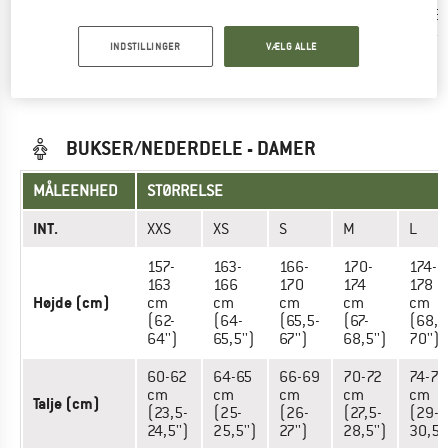
regular
31'')
32'')
32,5'')
33,5'')
34,5'
INDSTILLINGER
VÆLG ALLE
Har du fundet den rigtige størrelse? Se nu Herrer
Outdoor
bukser
i E9 online-shoppen!
BUKSER/NEDERDELE - DAMER
MÅLEENHED
STØRRELSE
INT.
XXS
XS
S
M
L
157-
163-
166-
170-
174-
163
166
170
174
178
Højde (cm)
cm
cm
cm
cm
cm
(62-
(64-
(65,5-
(67-
(68,5
64'')
65,5'')
67'')
68,5'')
70'')
60-62
64-65
66-69
70-72
74-77
cm
cm
cm
cm
cm
Talje (cm)
(23,5-
(25-
(26-
(27,5-
(29-
24,5'')
25,5'')
27'')
28,5'')
30,5''