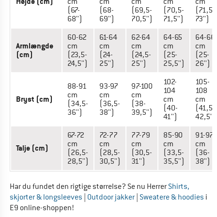
Højde (cm)
cm
cm
cm
cm
cm
(67-
(68-
(69,5-
(70,5-
(71,5-
68'')
69'')
70,5'')
71,5'')
73'')
60-62
61-64
62-64
64-65
64-66
Armlængde
cm
cm
cm
cm
cm
(cm)
(23,5-
(24-
(24,5-
(25-
(25-
24,5'')
25'')
25'')
25,5'')
26'')
102-
105-
88-91
93-97
97-100
104
108
cm
cm
cm
Bryst (cm)
cm
cm
(34,5-
(36,5-
(38-
(40-
(41,5-
36'')
38'')
39,5'')
41'')
42,5'')
67-72
72-77
77-79
85-90
91-97
cm
cm
cm
cm
cm
Talje (cm)
(26,5-
(28,5-
(30,5-
(33,5-
(36-
28,5'')
30,5'')
31'')
35,5'')
38'')
Har du fundet den rigtige størrelse? Se nu Herrer
Shirts,
skjorter & longsleeves
|
Outdoor jakker
|
Sweatere & hoodies
i
E9 online-shoppen!