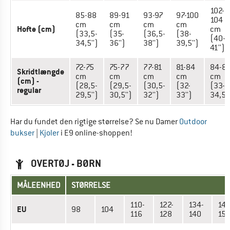
102-
85-88
89-91
93-97
97-100
104
cm
cm
cm
cm
Hofte (cm)
cm
(33,5-
(35-
(36,5-
(38-
(40-
34,5'')
36'')
38'')
39,5'')
41'')
72-75
75-77
77-81
81-84
84-8
Skridtlængde
cm
cm
cm
cm
cm
(cm) -
(28,5-
(29,5-
(30,5-
(32-
(33-
regular
29,5'')
30,5'')
32'')
33'')
34,5''
Har du fundet den rigtige størrelse? Se nu Damer
Outdoor
bukser
|
Kjoler
i E9 online-shoppen!
OVERTØJ - BØRN
MÅLEENHED
STØRRELSE
110-
122-
134-
146
EU
98
104
116
128
140
15