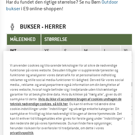
Har du fundet den rigtige størrelse? Se nu Børn
Outdoor
bukser
i E9 online-shoppen!
BUKSER - HERRER
MÅLEENHED
STØRRELSE
INT.
XS
S
M
L
XL
170-
173-
177-
179-
182-
Vi anvender cookies og tilsvarende teknologier for at sikre de nødvendige
173
175
179
182
185
funktioner på vores website. Desuden tilbyder vi supplerende tjenester og
Højde (cm)
cm
cm
cm
cm
cm
funktioner og analyserer vores datatrafik for at personalisere indhold og
(67-
(68-
(69,5-
(70,5-
(71,5
reklamer og stille social media-funktioner til rådighed. Derved får vores social
68'')
69'')
70,5'')
71,5'')
73'')
media-, reklame- og analysepartnere også information om din benyttelse af
vores website, hvoraf nogle befinder sig i tredjelande uden tilstrækkelige
garantier for at beskytte dine data. Hvis du klikker på "Vælg alle", giver du dit
67-72
72-77
77-79
85-90
91-9
samtykke til dette.
Hvis du ikke vil acceptere brugen af cookies undtagen de
cm
cm
cm
cm
cm
Talje (cm)
teknisk nødvendige cookies, så klik her
. Du kan til enhver tid ændre dine
(26,5-
(28,5-
(30,5-
(33,5-
(36-
cookie-indstillinger under "Indstillinger" og udvælge enkelte kategorier. Dit
28,5'')
30,5'')
31'')
35,5'')
38'')
samtykke er frivilligt og ikke nødvendigt til brugen af denne hjemmeside. Det
kan til enhver tid tilbagekaldes eller gives for første gang under "Indstillinger" i
77-79
80-81
81-83
84-85
86-8
den nederste del på vores hjemmeside. Du kan finde flere oplysninger,
Skridtlængde
cm
cm
cm
cm
cm
herunder risikoen for overførsler til tredjelande, om dette i vores
(cm) -
privatlivspolitik
.
(30,5-
(31,5-
(32-
(33-
(34-