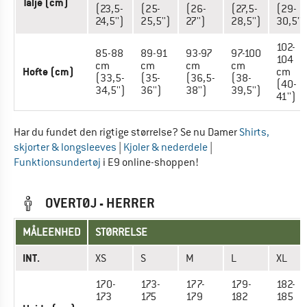
Talje (cm)
(23,5-
(25-
(26-
(27,5-
(29-
24,5'')
25,5'')
27'')
28,5'')
30,5'')
102-
85-88
89-91
93-97
97-100
104
cm
cm
cm
cm
Hofte (cm)
cm
(33,5-
(35-
(36,5-
(38-
(40-
34,5'')
36'')
38'')
39,5'')
41'')
Har du fundet den rigtige størrelse? Se nu Damer
Shirts,
skjorter & longsleeves
|
Kjoler & nederdele
|
Funktionsundertøj
i E9 online-shoppen!
OVERTØJ - HERRER
MÅLEENHED
STØRRELSE
INT.
XS
S
M
L
XL
170-
173-
177-
179-
182-
173
175
179
182
185