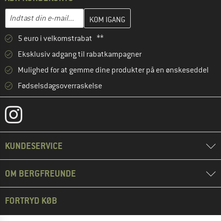
Indtast din e-mailadresse her, og opret i næste trin din kundekon
E-mail-adresse
5 euro i velkomstrabat **
Eksklusiv adgang til rabatkampagner
Mulighed for at gemme dine produkter på en ønskeseddel
Fødselsdagsoverraskelse
KUNDESERVICE
OM BERGFREUNDE
FORTRYD KØB