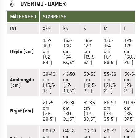
OVERTØJ - DAMER
MÅLEENHED
STØRRELSE
INT.
XXS
XS
S
M
L
157-
163-
166-
170-
174-
163
166
170
174
178
Højde (cm)
cm
cm
cm
cm
cm
(62-
(64-
(65,5-
(67-
(68,5-
64'')
65,5'')
67'')
68,5'')
70'')
39-43
43-50
50-53
55-58
58-64
Armlængde
cm
cm
cm
cm
cm
(cm)
(15,5-
(17-
(19,5-
(21,5-
(23-
17'')
19,5'')
21'')
23'')
25'')
71-75
76-80
81-85
86-90
91-95
cm
cm
cm
cm
cm
Bryst (cm)
(28-
(30-
(32-
(34-
(36-
29,5'')
31,5'')
33,5'')
35,5'')
37,5'')
60-62
64-65
66-69
70-72
74-77
cm
cm
cm
cm
cm