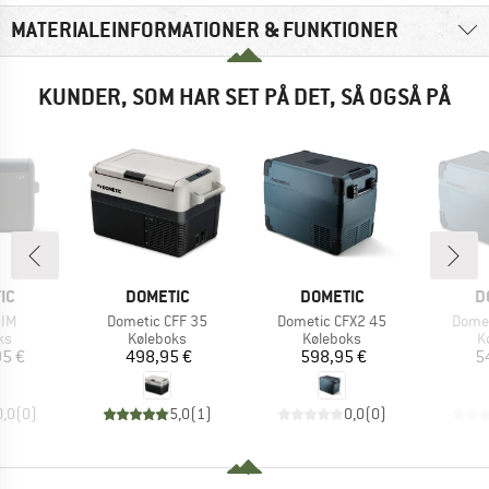
MATERIALEINFORMATIONER & FUNKTIONER
KUNDER, SOM HAR SET PÅ DET, SÅ OGSÅ PÅ
E
MÆRKE
MÆRKE
M
IC
DOMETIC
DOMETIC
D
Artikel
Artikel
Artike
5IM
Dometic CFF 35
Dometic CFX2 45
Domet
tgruppe
Produktgruppe
Produktgruppe
P
ks
Køleboks
Køleboks
K
is
Pris
Pris
95 €
498,95 €
598,95 €
5
0,0
(
0
)
5,0
(
1
)
0,0
(
0
)