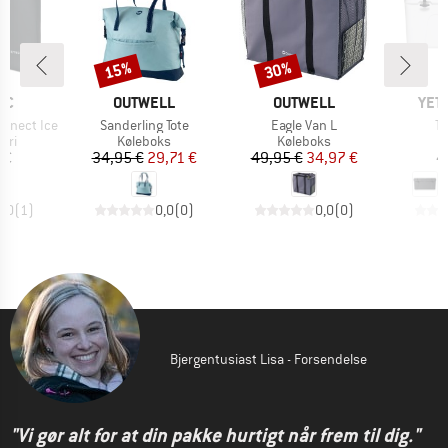
15%
30%
Rabat
Rabat
E
MÆRKE
MÆRKE
MÆR
IC
OUTWELL
OUTWELL
YET
Artikel
Artikel
Ar
onnect Ice
Sanderling Tote
Eagle Van L
Tu
gruppe
Produktgruppe
Produktgruppe
P
eri
Køleboks
Køleboks
K
is
Pris
Nedsat pris
Pris
Nedsat pris
 €
34,95 €
29,71 €
49,95 €
34,97 €
4
5,0
(
1
)
0,0
(
0
)
0,0
(
0
)
Bjergentusiast Lisa - Forsendelse
"Vi gør alt for at din pakke hurtigt når frem til dig."