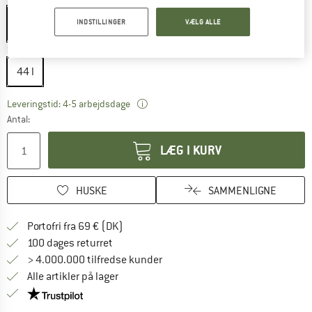
INDSTILLINGER
VÆLG ALLE
Størrelse:
44 l
44 l
Linket åbnes i en infoboks og indehol
Leveringstid: 4-5 arbejdsdage
Antal:
LÆG I KURV
HUSKE
SAMMENLIGNE
Find oplysninger om forsendelse her! Åb
Portofri fra 69 € (DK)
Gå til returretten her Åbnes i en infoboks
100 dages returret
> 4.000.000 tilfredse kunder
Alle artikler på lager
Vi er Trustpilot-certificeret - oplysningerne får du