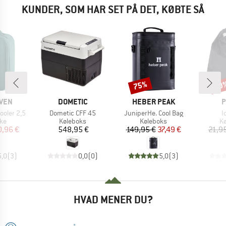
KUNDER, SOM HAR SET PÅ DET, KØBTE SÅ
75%
50
Rabat
Raba
MÆRKE
MÆRKE
M
ÄVEN
DOMETIC
HEBER PEAK
P
Artikel
Artikel
A
ooler 2,5
Dometic CFF 45
JuniperHe. Cool Bag
I
tgruppe
Produktgruppe
Produktgruppe
Pr
ske
Køleboks
Køleboks
Kø
is
dsat pris
Pris
Pris
Nedsat pris
0,96 €
548,95 €
149,95 €
37,49 €
21,9
5,0
(
3
)
0,0
(
0
)
5,0
(
3
)
HVAD MENER DU?