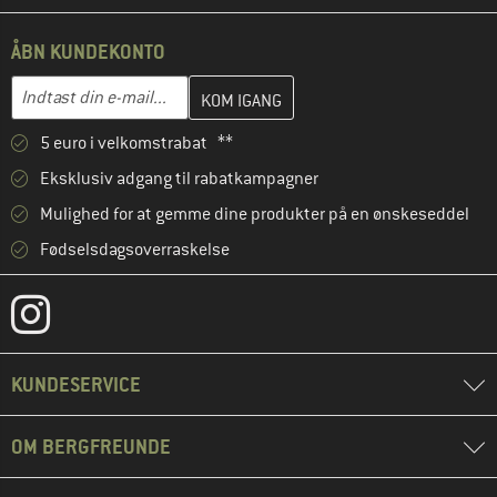
ÅBN KUNDEKONTO
Indtast din e-mailadresse her, og opret i næste trin din kundekon
E-mail-adresse
5 euro i velkomstrabat **
Eksklusiv adgang til rabatkampagner
Mulighed for at gemme dine produkter på en ønskeseddel
Fødselsdagsoverraskelse
KUNDESERVICE
OM BERGFREUNDE