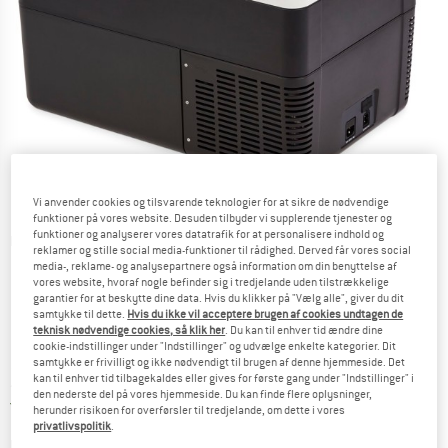
Vi anvender cookies og tilsvarende teknologier for at sikre de nødvendige
funktioner på vores website. Desuden tilbyder vi supplerende tjenester og
funktioner og analyserer vores datatrafik for at personalisere indhold og
Detaljevisning
reklamer og stille social media-funktioner til rådighed. Derved får vores social
media-, reklame- og analysepartnere også information om din benyttelse af
vores website, hvoraf nogle befinder sig i tredjelande uden tilstrækkelige
garantier for at beskytte dine data. Hvis du klikker på "Vælg alle", giver du dit
samtykke til dette.
Hvis du ikke vil acceptere brugen af cookies undtagen de
teknisk nødvendige cookies, så klik her
. Du kan til enhver tid ændre dine
cookie-indstillinger under "Indstillinger" og udvælge enkelte kategorier. Dit
Pris:
548,95
€
samtykke er frivilligt og ikke nødvendigt til brugen af denne hjemmeside. Det
inkl. moms.
kan til enhver tid tilbagekaldes eller gives for første gang under "Indstillinger" i
~
KR
4.103,68
den nederste del på vores hjemmeside. Du kan finde flere oplysninger,
Danmark. Oplysninger om forsendelse
Gratis forsendelse
(DK)
herunder risikoen for overførsler til tredjelande, om dette i vores
privatlivspolitik
.
Farve:
Slate / Nebelgrau