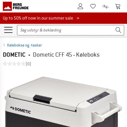
Til kundekontoen
Til 
Til huskesedlen.
Til produk
Up to 50% off now in our summer sale
Up to 50% off now in our summer sale »
Kølebokse og -tasker
DOMETIC
-
Dometic CFF 45 - Køleboks
(0)