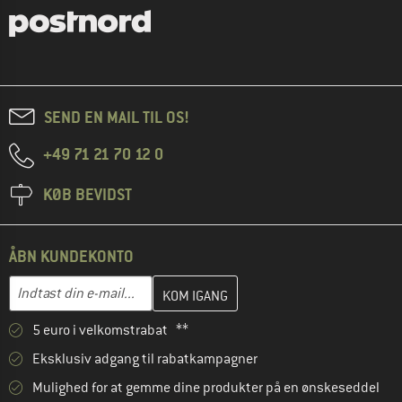
SEND EN MAIL TIL OS!
+49 71 21 70 12 0
KØB BEVIDST
ÅBN KUNDEKONTO
Indtast din e-mailadresse her, og opret i næste trin din kundekon
E-mail-adresse
5 euro i velkomstrabat **
Eksklusiv adgang til rabatkampagner
Mulighed for at gemme dine produkter på en ønskeseddel