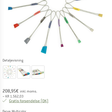
Detaljevisning
Pris:
208,95
€
inkl. moms.
~
KR
1.562,03
Danmark. Oplysninger om forsendelse
Gratis forsendelse
(DK)
Farve:
Multicolor