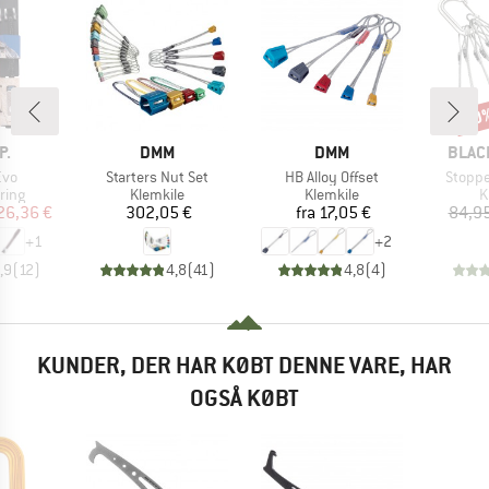
10
Raba
E
MÆRKE
MÆRKE
MÆR
P.
DMM
DMM
BLAC
Artikel
Artikel
Artikel
Evo
Starters Nut Set
HB Alloy Offset
Stoppe
gruppe
Produktgruppe
Produktgruppe
P
ring
Klemkile
Klemkile
K
is
dsat pris
Pris
Pris
26,36 €
302,05 €
fra
17,05 €
84,95
+
1
+
2
,9
(
12
)
4,8
(
41
)
4,8
(
4
)
KUNDER, DER HAR KØBT DENNE VARE, HAR
OGSÅ KØBT