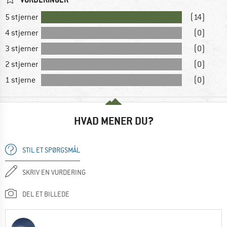
5 stjerner
(14)
4 stjerner
(0)
3 stjerner
(0)
2 stjerner
(0)
1 stjerne
(0)
HVAD MENER DU?
STIL ET SPØRGSMÅL
SKRIV EN VURDERING
DEL ET BILLEDE