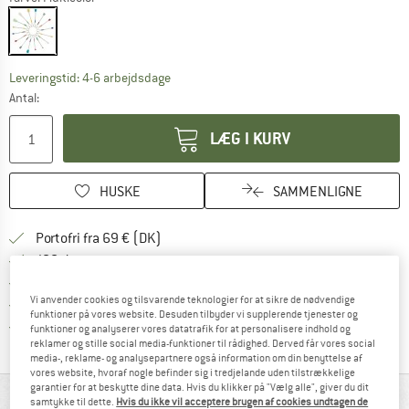
Linket åbnes i en infoboks og indeholder he
Leveringstid: 4-6 arbejdsdage
Antal:
LÆG I KURV
HUSKE
SAMMENLIGNE
Find oplysninger om forsendelse her! Åb
Portofri fra 69 € (DK)
Gå til returretten her Åbnes i en infoboks
100 dages returret
> 4.000.000 tilfredse kunder
Vi anvender cookies og tilsvarende teknologier for at sikre de nødvendige
Alle artikler på lager
funktioner på vores website. Desuden tilbyder vi supplerende tjenester og
Vi er Trustpilot-certificeret - oplysningerne får du
funktioner og analyserer vores datatrafik for at personalisere indhold og
reklamer og stille social media-funktioner til rådighed. Derved får vores social
media-, reklame- og analysepartnere også information om din benyttelse af
vores website, hvoraf nogle befinder sig i tredjelande uden tilstrækkelige
garantier for at beskytte dine data. Hvis du klikker på "Vælg alle", giver du dit
ALT I OVERBLIK
samtykke til dette.
Hvis du ikke vil acceptere brugen af cookies undtagen de