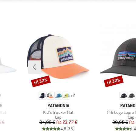
til 32%
til 30%
Rabat
Rabat
+
7
MÆRKE
MÆRKE
E
PATAGONIA
PATAGO
Artikel
Artikel
Hat
Kid's Trucker Hat
P-6 Logo Lopro 
ruppe
Produktgruppe
Prod
Cap
Cap
 pris
Pris
Nedsat pris
Pr
Ne
6 €
34,95 €
fra
23,77 €
39,95 €
fra
)
4,8
(
35
)
4