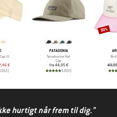
30%
Rabat
KE
MÆRKE
MÆ
E
PATAGONIA
AR
Artikel
Artik
Cap III
Terrebonne Hat
Bir
uktgruppe
Produktgruppe
Cap
is
dsat pris
Pris
2,46 €
fra
44,95 €
49,95
3,0
(
2
)
5,0
(
2
)
kke hurtigt når frem til dig."