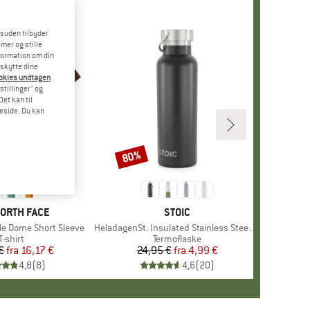
esuden tilbyder
mer og stille
formation om din
eskytte dine
ookies undtagen
stillinger" og
et kan til
meside. Du kan
80%
Rabat
+
10
KE
NORTH FACE
MÆRKE
STOIC
le Dome Short Sleeve
Artikel
HeladagenSt. Insulated Stainless Steel Bottle 500
Produktgruppe
T-shirt
Produktgruppe
Termoflaske
€
fra
Pris
Nedsat pris
16,17 €
24,95 €
fra
Pris
Nedsat pris
4,99 €
4,8
(
8
)
4,6
(
20
)