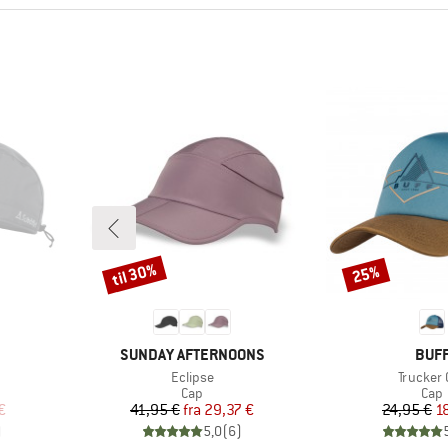
til 30%
25%
Rabat
Rabat
MÆRKE
MÆR
SUNDAY AFTERNOONS
BUF
Artikel
Artikel
Eclipse
Trucker 
ruppe
Produktgruppe
Prod
Cap
Cap
 pris
Pris
Nedsat pris
Pr
Ne
€
41,95 €
fra
29,37 €
24,95 €
1
)
5,0
(
6
)