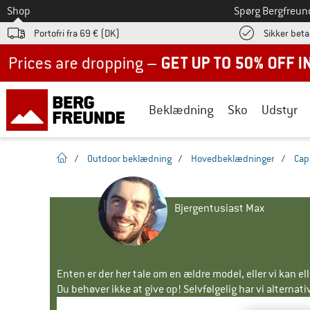
Til
Shop
Spørg Bergfreun
Portofri fra 69 € (DK)
Sikker beta
Up to 50% off now in our summer sale
Beklædning
Sko
Udstyr
Hjemmeside
/
Outdoor beklædning
/
Hovedbeklædninger
/
Cap
Bjergentusiast Max
Enten er der her tale om en ældre model, eller vi kan e
Du behøver ikke at give op! Selvfølgelig har vi alternative