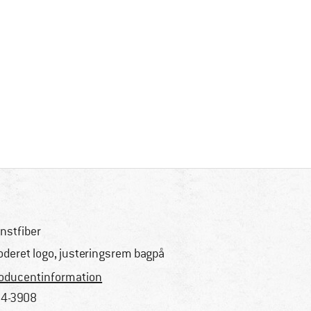
nstfiber
oderet logo, justeringsrem bagpå
oducentinformation
4-3908