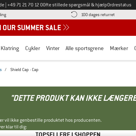
Ring til os på
de
|
+49 71 21 70 12 0
Ofte stillede spørgsmål & hjælp
Ordrestatus
Find betalingsoplysningerne her! Åbnes i en infoboks
Gå til retur
ling
100 dages returret
Klatring
Cykler
Vinter
Alle sportsgrene
Mærker
s
/
Shield Cap - Cap
"DETTE PRODUKT KAN IKKE LÆNGERE
ller vil ikke genbestille produktet hos producenten.
r klar til dig:
TOPSELLERE I SHOPPEN