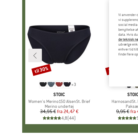
Vi anvender c
vi supplerend
social media-
benyttelse af
data. Hvis du
de teknisk nø
udvælge enkel
enhver tid ti
finde flere o
til 30%
57%
Rabat
Rabat
+
3
MÆRKE
STOIC
MÆR
STOI
Artikel
Women's Merino150 AlsenSt. Brief
Artikel
HarnosandSt. I
Produktgruppe
Merino undertøj
Produ
Paksæ
34,95 €
fra
Pris
Nedsat pris
24,47 €
9,95 €
fra
Pr
Ne
4,8
(
44
)