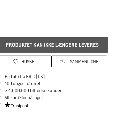
PRODUKTET KAN IKKE LÆNGERE LEVERES
HUSKE
SAMMENLIGNE
Find oplysninger om forsendelse her! Åbnes
Portofri fra 69 € (DK)
Gå til returretten her Åbnes i en infoboks
100 dages returret
> 4.000.000 tilfredse kunder
Alle artikler på lager
Vi er Trustpilot-certificeret - oplysningerne får du her