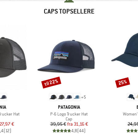
CAPS TOPSELLERE
til 22%
25%
Rabat
Rabat
+
5
MÆRKE
NIA
PATAGONIA
Artikel
Artikel
Trucker Hat
P-6 Logo Trucker Hat
Women'
uktgruppe
Produktgruppe
Cap
is
dsat pris
Pris
Nedsat pris
27,97 €
39,95 €
fra
31,16 €
24,9
,4
(
12
)
4,8
(
44
)