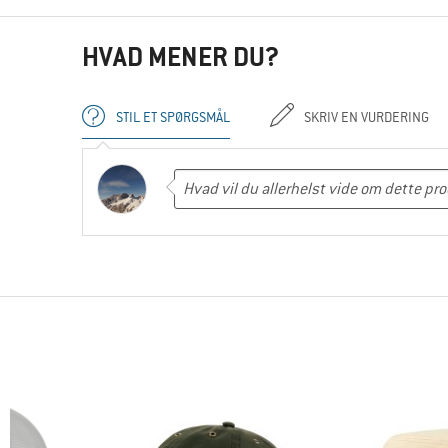
HVAD MENER DU?
STIL ET SPØRGSMÅL
SKRIV EN VURDERING