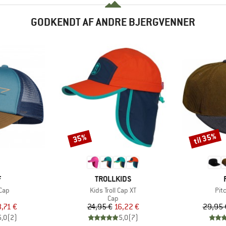
GODKENDT AF ANDRE BJERGVENNER
til 35%
35%
Rabat
Rabat
KE
MÆRKE
F
TROLLKIDS
Artikel
Arti
Cap
Kids Troll Cap XT
Pit
uktgruppe
Produktgruppe
Cap
is
dsat pris
Pris
Nedsat pris
8,71 €
24,95 €
16,22 €
29,95 
5,0
(
2
)
5,0
(
7
)