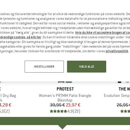
ookies og tilsvarende teknologier for at sikre de nødvendige funktioner på vores website. D
e tjenester og funktioner og analyserer vores datatrafik for at personalisere indhold og rekla
funktioner til rådighed. Derved får vores social media-, reklame- og analysepartnere også in
 vores website, hvoraf nogle befinder sig i tredjelande uden tilstrækkelige garantier for at b
 klikker på "Vælg alle", giver du dit samtykke til dette.
Hvis du ikke vil acceptere brugen af c
dvendige cookies, så klik her
. Du kan til enhver tid ændre dine cookie-indstillinger under "Ind
te kategorier. Dit samtykke er frivilligt og ikke nødvendigt til brugen af denne hjemmeside. D
lbagekaldes eller gives for første gang under "Indstillinger" i den nederste del på vores hjem
plysninger, herunder risikoen for overførsler til tredjelande, om dette i vores
privatlivspolitik
.
til 40%
40%
Rabat
Rabat
INDSTILLINGER
VÆLG ALLE
KE
C
MÆRKE
PROTEST
MÆR
THE 
I Dry Bag
Artikel
Women's PRTMM Patio Triangle
Artikel
Evolution Simp
ktgruppe
k
Produktgruppe
Bikinitop
is
dsat pris
4,28 €
39,95 €
Pris
Nedsat pris
23,97 €
26,95 
5,0
(
2
)
4,9
(
23
)