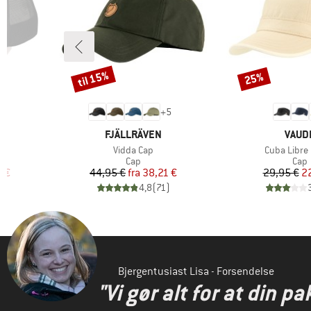
til 15%
25%
Rabat
Rabat
+
5
MÆRKE
MÆR
FJÄLLRÄVEN
VAUD
Artikel
Artikel
p
Vidda Cap
Cuba Libre 
ruppe
Produktgruppe
Prod
Cap
Cap
 pris
Pris
Nedsat pris
Pr
Ne
7 €
44,95 €
fra
38,21 €
29,95 €
2
)
4,8
(
71
)
Bjergentusiast Lisa - Forsendelse
"Vi gør alt for at din pa