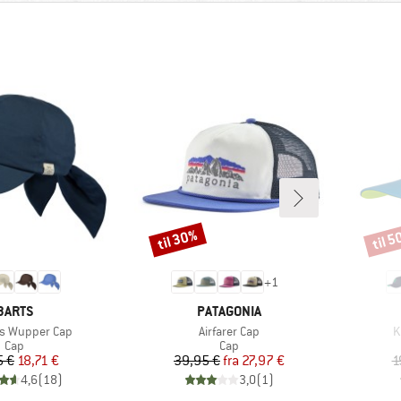
til 30%
til 
Rabat
Rabat
+
1
MÆRKE
MÆRKE
BARTS
PATAGONIA
Artikel
A
s Wupper Cap
Airfarer Cap
K
Produktgruppe
Produktgruppe
Cap
Cap
Pris
Nedsat pris
Pris
Nedsat pris
5 €
18,71 €
39,95 €
fra
27,97 €
1
4,6
(
18
)
3,0
(
1
)