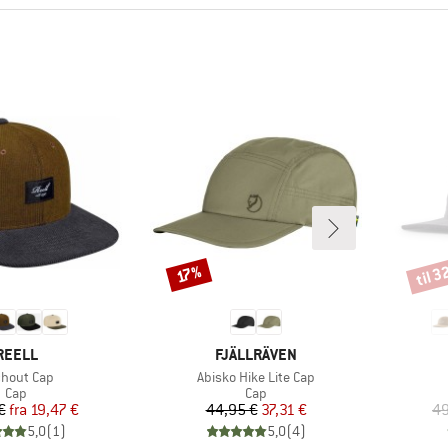
til 
Rabat
Rabat
17%
MÆRKE
MÆRKE
REELL
FJÄLLRÄVEN
kel
Artikel
chout Cap
Abisko Hike Lite Cap
Produktgruppe
Produktgruppe
Cap
Cap
Pris
Nedsat pris
Pris
Nedsat pris
€
fra
19,47 €
44,95 €
37,31 €
49
5,0
(
1
)
5,0
(
4
)