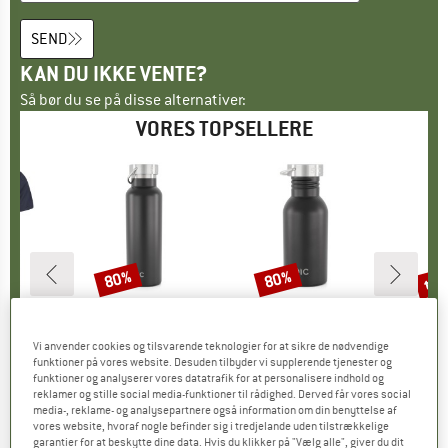
SEND
KAN DU IKKE VENTE?
Så bør du se på disse alternativer:
VORES TOPSELLERE
til
80%
80%
Rabat
Rabat
Raba
PEAK
MÆRKE
STOIC
MÆRKE
STOIC
 II T-Shirt
Artikel
HeladagenSt. Insulated Stainless Steel Bottle 500
Artikel
HeladagenSt. Stainless Steel Bottle 500ml
Artikel
Merino Wool C
Vi anvender cookies og tilsvarende teknologier for at sikre de nødvendige
gruppe
hirt
Produktgruppe
Termoflaske
Produktgruppe
Drikkeflaske
Pro
Van
funktioner på vores website. Desuden tilbyder vi supplerende tjenester og
is
dsat pris
26,98 €
24,95 €
fra
Pris
Nedsat pris
4,99 €
15,95 €
Pris
Nedsat pris
3,19 €
22,95 
funktioner og analyserer vores datatrafik for at personalisere indhold og
+
4
reklamer og stille social media-funktioner til rådighed. Derved får vores social
media-, reklame- og analysepartnere også information om din benyttelse af
,5
(
116
)
4,6
(
20
)
4,2
(
16
)
vores website, hvoraf nogle befinder sig i tredjelande uden tilstrækkelige
garantier for at beskytte dine data. Hvis du klikker på "Vælg alle", giver du dit