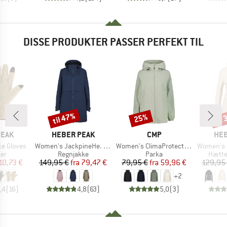
DISSE PRODUKTER PASSER PERFEKT TIL
til 47%
til
25%
Rabat
Rabat
Raba
MÆRKE
MÆRKE
MÆ
PEAK
HEBER PEAK
CMP
HEB
Artikel
Artikel
Artikel
ce Gloves
Women's JackpineHe. Raincoat
Women's ClimaProtect Jacket Fix Hood
Women's Merino210 
tgruppe
Produktgruppe
Produktgruppe
Produ
er
Regnjakke
Parka
Hætte
is
dsat pris
Pris
Nedsat pris
Pris
Nedsat pris
10,73 €
149,95 €
fra
79,47 €
79,95 €
fra
59,96 €
129,95
+
2
,4
(
16
)
4,8
(
63
)
5,0
(
3
)