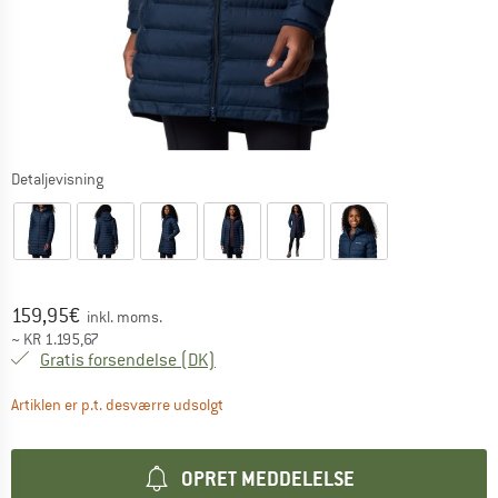
Detaljevisning
Pris:
159,95
€
inkl. moms.
~
KR
1.195,67
Danmark. Oplysninger om forsendelse
Gratis forsendelse
(DK)
Linket åbnes i en infoboks og indeholder 
Artiklen er p.t. desværre udsolgt
OPRET MEDDELELSE