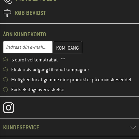
KØB BEVIDST
ÅBN KUNDEKONTO
Indtast din e-mailadresse her, og opret i næste trin din kundekon
E-mail-adresse
5 euro i velkomstrabat **
Eksklusiv adgang til rabatkampagner
Mulighed for at gemme dine produkter på en ønskeseddel
Fødselsdagsoverraskelse
KUNDESERVICE