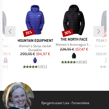
til
35%
30%
Rabat
Rabat
Raba
MÆRKE
THE NORTH FACE
E
MÆRKE
MÆRKE
UT
MOUNTAIN EQUIPMENT
PEAK P
Artikel
Women's Aconcagua 3 Hoodie
Artikel
Artikel
 Hooded Jacket
Women's Senja Jacket
Women's Down 
Pris
Nedsat pris
224,95 €
157,47 €
tgruppe
Produktgruppe
P
ke
Dunjakke
D
is
dsat pris
Pris
Nedsat pris
87,96 €
299,95 €
194,97 €
269,95 
4,9
(
10
)
5,0
(
3
)
5,0
(
1
)
Bjergentusiast Lisa - Forsendelse