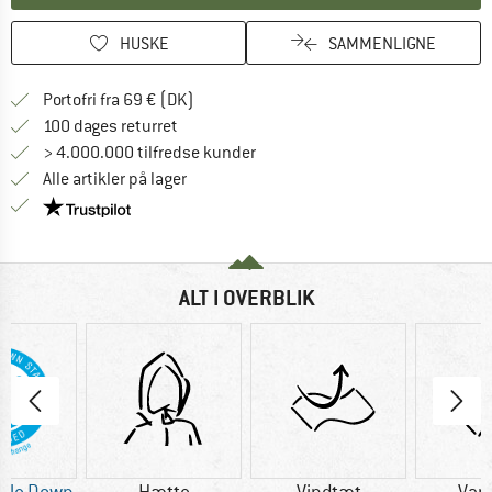
HUSKE
SAMMENLIGNE
Find oplysninger om forsendelse her! Åb
Portofri fra 69 € (DK)
Gå til returretten her Åbnes i en infoboks
100 dages returret
> 4.000.000 tilfredse kunder
Alle artikler på lager
Vi er Trustpilot-certificeret - oplysningerne får du
ALT I OVERBLIK