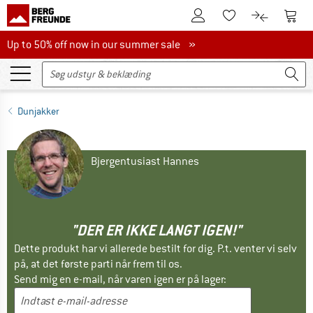
Til kundekontoen
Til 
Til huskesedlen.
Til produk
Up to 50% off now in our summer sale
Up to 50% off now in our summer sale »
Dunjakker
Bjergentusiast Hannes
"DER ER IKKE LANGT IGEN!"
Dette produkt har vi allerede bestilt for dig. P.t. venter vi selv
på, at det første parti når frem til os.
Send mig en e-mail, når varen igen er på lager: