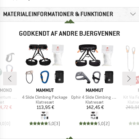
MATERIALEINFORMATIONER & FUNKTIONER
GODKENDT AF ANDRE BJERGVENNER
15
Raba
MÆRKE
MÆRKE
AMOND
MAMMUT
MAMMUT
Artikel
Artikel
Artikel
ilot Package
4 Slide Climbing Package
Ophir 4 Slide Climbing Package
Kit Via 
tgruppe
Produktgruppe
Produktgruppe
Produ
sæt
Klatresæt
Klatresæt
Klatr
is
dsat pris
Pris
Pris
4,72 €
113,95 €
142,45 €
249,9
0,0
(
0
)
5,0
(
3
)
5,0
(
2
)