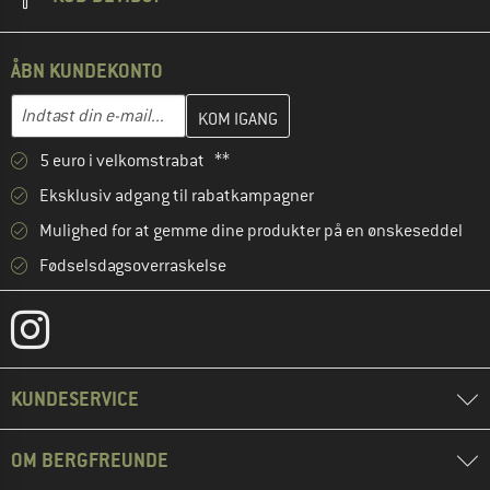
ÅBN KUNDEKONTO
Indtast din e-mailadresse her, og opret i næste trin din kundekon
E-mail-adresse
5 euro i velkomstrabat **
Eksklusiv adgang til rabatkampagner
Mulighed for at gemme dine produkter på en ønskeseddel
Fødselsdagsoverraskelse
KUNDESERVICE
OM BERGFREUNDE