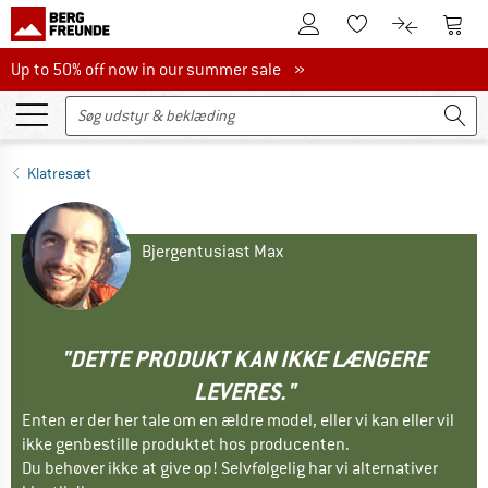
Til kundekontoen
Til 
Til huskesedlen.
Til produk
Up to 50% off now in our summer sale
Up to 50% off now in our summer sale »
Klatresæt
Bjergentusiast Max
"DETTE PRODUKT KAN IKKE LÆNGERE
LEVERES."
Enten er der her tale om en ældre model, eller vi kan eller vil
ikke genbestille produktet hos producenten.
Du behøver ikke at give op! Selvfølgelig har vi alternativer