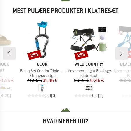
MEST PULÆRE PRODUKTER I KLATRESÆT
25%
25%
25
Rabat
Rabat
Raba
MÆRKE
MÆRKE
MÆR
TOCK
OCUN
WILD COUNTRY
BLAC
Artikel
Artikel
Artikel
 BF
Belay Set Condor Triple/Hurry
Movement Light Package
Momentum H
tgruppe
Produktgruppe
Produktgruppe
Pr
er
Sikringsudstyr
Klatresæt
Kl
is
dsat pris
Pris
Nedsat pris
Pris
Nedsat pris
71,96 €
41,95 €
31,46 €
89,95 €
67,46 €
109,9
+
6
,8
(
20
)
0,0
(
0
)
0,0
(
0
)
HVAD MENER DU?