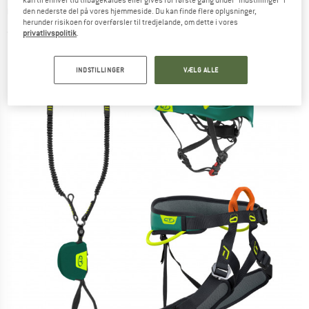
kan til enhver tid tilbagekaldes eller gives for første gang under "Indstillinger" i
Compact - Klatreudstyrssæt
den nederste del på vores hjemmeside. Du kan finde flere oplysninger,
herunder risikoen for overførsler til tredjelande, om dette i vores
(0)
privatlivspolitik
.
INDSTILLINGER
VÆLG ALLE