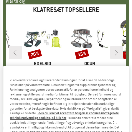
klar til dig:
KLATRESÆT TOPSELLERE
20%
15%
10
Rabat
Rabat
Raba
KE
N
MÆRKE
EDELRID
MÆRKE
OCUN
C
 Lite Swivel Set
Artikel
Climbing Package II
Artikel
Via Ferrata Twist Set
Artikel
Kit Ferrata Kine
tgruppe
sæt
Produktgruppe
Klatresæt
Produktgruppe
Klatresæt
P
Kl
is
dsat pris
71,56 €
144,95 €
Pris
Nedsat pris
115,96 €
154,95 €
Pris
Nedsat pris
131,71 €
243,9
Vi anvender cookies og tilsvarende teknologier for at sikre de nødvendige
funktioner på vores website. Desuden tilbyder vi supplerende tjenester og
funktioner og analyserer vores datatrafik for at personalisere indhold og
reklamer og stille social media-funktioner til rådighed. Derved får vores social
0,0
(
0
)
5,0
(
1
)
5,0
(
5
)
media-, reklame- og analysepartnere også information om din benyttelse af
vores website, hvoraf nogle befinder sig i tredjelande uden tilstrækkelige
garantier for at beskytte dine data. Hvis du klikker på "Vælg alle", giver du dit
samtykke til dette.
Hvis du ikke vil acceptere brugen af cookies undtagen de
teknisk nødvendige cookies, så klik her
. Du kan til enhver tid ændre dine
cookie-indstillinger under "Indstillinger" og udvælge enkelte kategorier. Dit
CLIMBING TECHNOLOGY
-
VF Kit Premium G-
samtykke er frivilligt og ikke nødvendigt til brugen af denne hjemmeside. Det