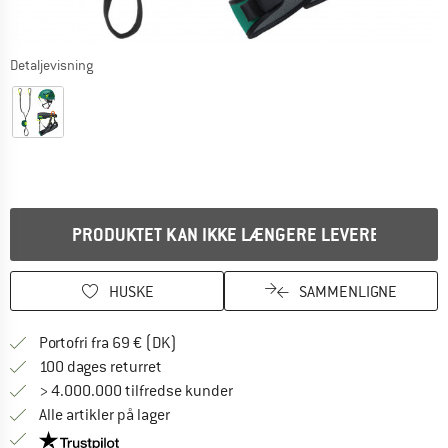
Detaljevisning
PRODUKTET KAN IKKE LÆNGERE LEVERES
HUSKE
SAMMENLIGNE
Find oplysninger om forsendelse her! Åb
Portofri fra 69 € (DK)
Gå til returretten her Åbnes i en infoboks
100 dages returret
> 4.000.000 tilfredse kunder
Alle artikler på lager
Vi er Trustpilot-certificeret - oplysningerne får du