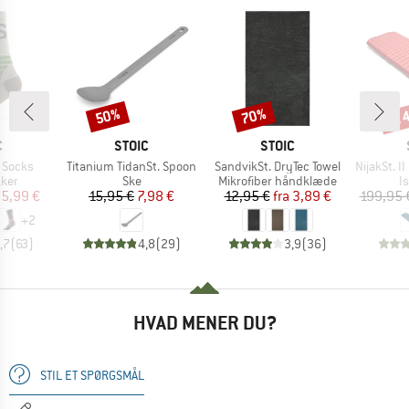
til
50%
70%
Rabat
Rabat
Raba
KE
MÆRKE
MÆRKE
C
STOIC
STOIC
Artikel
Artikel
Artikel
 Socks
Titanium TidanSt. Spoon
SandvikSt. DryTec Towel
NijakSt. II 
gruppe
Produktgruppe
Produktgruppe
P
kker
Ske
Mikrofiber håndklæde
I
is
dsat pris
Pris
Nedsat pris
Pris
Nedsat pris
5,99 €
15,95 €
7,98 €
12,95 €
fra
3,89 €
199,95 
+
2
,7
(
63
)
4,8
(
29
)
3,9
(
36
)
HVAD MENER DU?
STIL ET SPØRGSMÅL