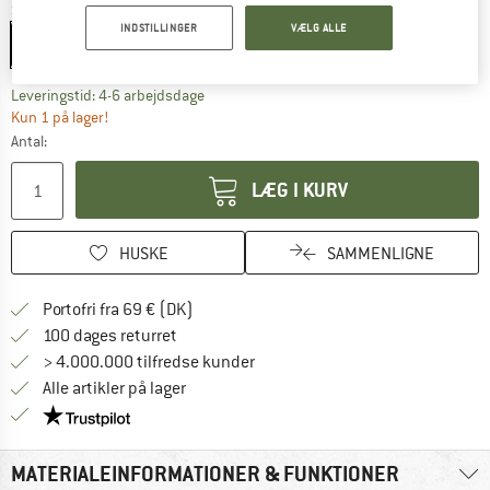
Størrelse:
Klinge 11 cm
INDSTILLINGER
VÆLG ALLE
Klinge 11 cm
Linket åbnes i en infoboks og indeholder he
Leveringstid: 4-6 arbejdsdage
Kun 1 på lager!
Antal:
LÆG I KURV
HUSKE
SAMMENLIGNE
Find oplysninger om forsendelse her! Åb
Portofri fra 69 € (DK)
Gå til returretten her Åbnes i en infoboks
100 dages returret
> 4.000.000 tilfredse kunder
Alle artikler på lager
Vi er Trustpilot-certificeret - oplysningerne får du
MATERIALEINFORMATIONER & FUNKTIONER