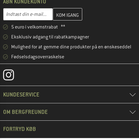
ÅBN KUNDEKONTO
Indtast din e-mailadresse her, og opret i næste trin din kundekon
E-mail-adresse
5 euro i velkomstrabat **
Eksklusiv adgang til rabatkampagner
Mulighed for at gemme dine produkter på en ønskeseddel
Fødselsdagsoverraskelse
KUNDESERVICE
OM BERGFREUNDE
FORTRYD KØB