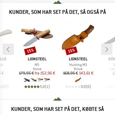
KUNDER, SOM HAR SET PÅ DET, SÅ OGSÅ PÅ
15%
15%
Rabat
Rabat
MÆRKE
MÆRKE
MÆ
PLUS
LIONSTEEL
LIONSTEEL
BÖK
Artikel
Artikel
A
Rok
M5
Hunting M3
R
uktgruppe
Produktgruppe
Produktgruppe
Pr
e
Knive
Knive
Lo
is
Pris
Nedsat pris
Pris
Nedsat pris
 €
179,95 €
fra
152,96 €
168,95 €
143,61 €
1
5,0
(
2
)
5,0
(
1
)
0,0
(
0
)
KUNDER, SOM HAR SET PÅ DET, KØBTE SÅ