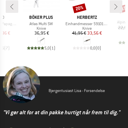
20%
15
Rabat
Raba
E
MÆRKE
MÆRKE
ÉO
BÖKER PLUS
HERBERTZ
Artikel
Alpine
Artikel
Artikel
agayo Kid
Atlas Multi SW
Einhandmesser 591012 G10
22,9
uktgruppe
Produktgruppe
Produktgruppe
e
Knive
Knive
is
dsat pris
Pris
Pris
Nedsat pris
,96 €
36,95 €
41,95 €
33,56 €
4,6
(
7
)
5,0
(
1
)
0,0
(
0
)
Bjergentusiast Lisa - Forsendelse
"Vi gør alt for at din pakke hurtigt når frem til dig."