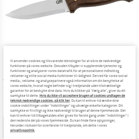
Vi anvender cookies og tilsvarende teknologier for at sikre de nødvendige
funktioner på vores website. Desuden tilbyder vi supplerende tjenester og
funktioner og analyserer vores datatrafik for at personalisere indhold og
reklamer og stille social media-funktioner til rådighed. Derved får vores social
Original pris :
Pris:
64,95
€
media-, reklame- og analysepartnere også information om din benyttelse af
vores website, hvoraf nogle befinder sig i tredjelande uden tilstrækkelige
42,22
€
inkl. moms.
garantier for at beskytte dine data. Hvis du klikker på "Vælg alle", giver du dit
~
KR
315,61
samtykke til dette.
Hvis du ikke vil acceptere brugen af cookies undtagen de
Oplysninger om forsendelsesomkostninge
plus Forsendelsesomkostninger
teknisk nødvendige cookies, så klik her
. Du kan til enhver tid ændre dine
cookie-indstillinger under "Indstillinger" og udvælge enkelte kategorier. Dit
samtykke er frivilligt og ikke nødvendigt til brugen af denne hjemmeside. Det
Farve:
Walnut
kan til enhver tid tilbagekaldes eller gives for første gang under "Indstillinger" i
den nederste del på vores hjemmeside. Du kan finde flere oplysninger,
herunder risikoen for overførsler til tredjelande, om dette i vores
privatlivspolitik
.
15%
35%