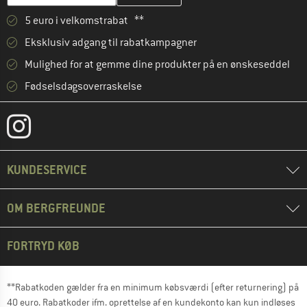
5 euro i velkomstrabat **
Eksklusiv adgang til rabatkampagner
Mulighed for at gemme dine produkter på en ønskeseddel
Fødselsdagsoverraskelse
KUNDESERVICE
OM BERGFREUNDE
FORTRYD KØB
**Rabatkoden gælder fra en minimum købsværdi (efter returnering) på
40 euro. Rabatkoder ifm. oprettelse af en kundekonto kan kun indløses