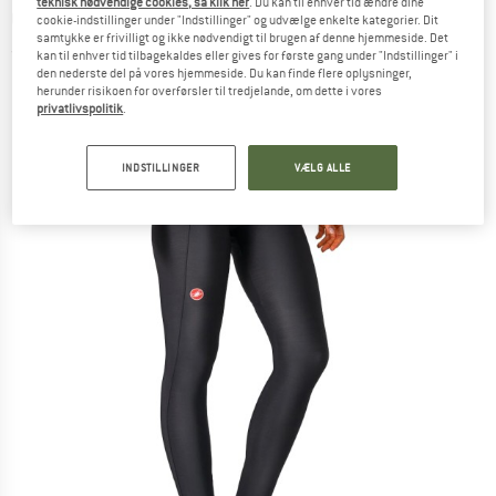
teknisk nødvendige cookies, så klik her
. Du kan til enhver tid ændre dine
Cykelbukser
cookie-indstillinger under "Indstillinger" og udvælge enkelte kategorier. Dit
samtykke er frivilligt og ikke nødvendigt til brugen af denne hjemmeside. Det
(0)
kan til enhver tid tilbagekaldes eller gives for første gang under "Indstillinger" i
den nederste del på vores hjemmeside. Du kan finde flere oplysninger,
herunder risikoen for overførsler til tredjelande, om dette i vores
privatlivspolitik
.
INDSTILLINGER
VÆLG ALLE