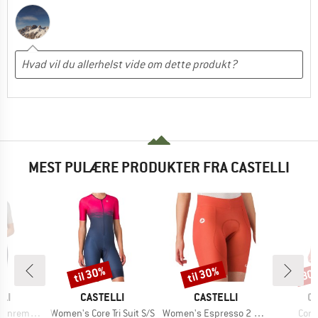
MEST PULÆRE PRODUKTER FRA CASTELLI
til 30%
til 30%
30
Rabat
Rabat
Raba
E
MÆRKE
MÆRKE
M
LI
CASTELLI
CASTELLI
C
Artikel
Artikel
Artik
ri Suit S/S
Women's Core Tri Suit S/S
Women's Espresso 2 Short
Core 