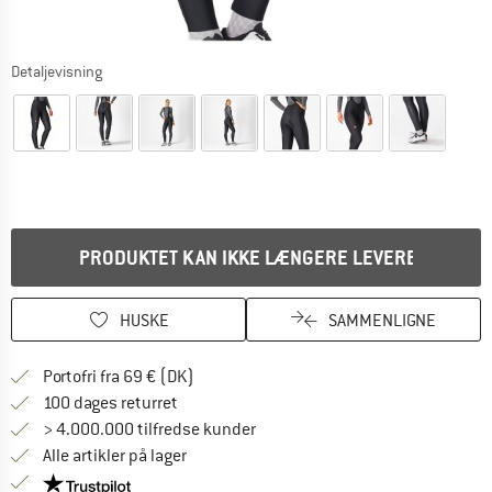
Detaljevisning
PRODUKTET KAN IKKE LÆNGERE LEVERES
HUSKE
SAMMENLIGNE
Find oplysninger om forsendelse her! Åb
Portofri fra 69 € (DK)
Gå til returretten her Åbnes i en infoboks
100 dages returret
> 4.000.000 tilfredse kunder
Alle artikler på lager
Vi er Trustpilot-certificeret - oplysningerne får du