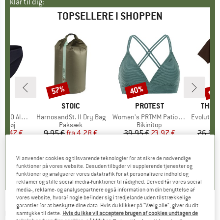
klar til dig:
TOPSELLERE I SHOPPEN
til
57%
40%
Rabat
Rabat
Raba
KE
C
MÆRKE
STOIC
MÆRKE
PROTEST
MÆR
THE 
enSt. Brief
Artikel
HarnosandSt. II Dry Bag
Artikel
Women's PRTMM Patio Triangle
Artikel
Evolution Simpl
uppe
ertøj
Produktgruppe
Paksæk
Produktgruppe
Bikinitop
is
dsat pris
24,47 €
9,95 €
fra
Pris
Nedsat pris
4,28 €
39,95 €
Pris
Nedsat pris
23,97 €
26,95 
+
3
,8
(
44
)
5,0
(
2
)
4,9
(
23
)
Vi anvender cookies og tilsvarende teknologier for at sikre de nødvendige
funktioner på vores website. Desuden tilbyder vi supplerende tjenester og
funktioner og analyserer vores datatrafik for at personalisere indhold og
reklamer og stille social media-funktioner til rådighed. Derved får vores social
media-, reklame- og analysepartnere også information om din benyttelse af
vores website, hvoraf nogle befinder sig i tredjelande uden tilstrækkelige
garantier for at beskytte dine data. Hvis du klikker på "Vælg alle", giver du dit
CASTELLI
-
Women's Espresso DT Bibtight -
samtykke til dette.
Hvis du ikke vil acceptere brugen af cookies undtagen de