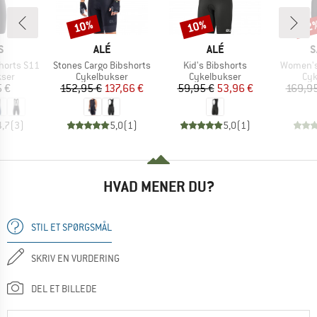
10%
10%
22
Rabat
Rabat
Raba
KE
MÆRKE
MÆRKE
M
S
ALÉ
ALÉ
S
Artikel
Artikel
Artikel
horts S11
Stones Cargo Bibshorts
Kid's Bibshorts
Women's 
gruppe
Produktgruppe
Produktgruppe
Pro
kser
Cykelbukser
Cykelbukser
Cyk
is
Pris
Nedsat pris
Pris
Nedsat pris
5 €
152,95 €
137,66 €
59,95 €
53,96 €
169,95
4,7
(
3
)
5,0
(
1
)
5,0
(
1
)
HVAD MENER DU?
STIL ET SPØRGSMÅL
SKRIV EN VURDERING
DEL ET BILLEDE