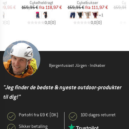
ruppe
Produktgruppe
Produktgruppe
Pro
ragt
Cykelheldragt
Cykelbukser
Cyk
is
dsat pris
Pris
Nedsat pris
Pris
Nedsat pris
199,96 €
169,95 €
fra
118,97 €
159,95 €
fra
111,97 €
159,95 
+
1
0,0
(
0
)
0,0
(
0
)
0,0
(
0
)
Bjergentusiast Jürgen - Indkøber
"Jeg finder de bedste & nyeste outdoor-produkter
til dig!"
Portofri fra 69 € (DK)
100 dages returret
Sikker betaling