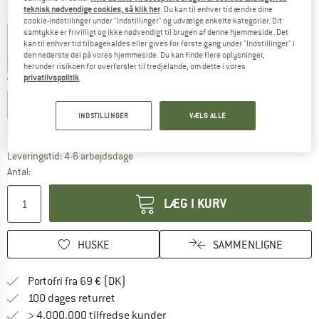
teknisk nødvendige cookies, så klik her
. Du kan til enhver tid ændre dine
Farve:
Vivid Orange
cookie-indstillinger under "Indstillinger" og udvælge enkelte kategorier. Dit
samtykke er frivilligt og ikke nødvendigt til brugen af denne hjemmeside. Det
kan til enhver tid tilbagekaldes eller gives for første gang under "Indstillinger" i
den nederste del på vores hjemmeside. Du kan finde flere oplysninger,
15%
20%
herunder risikoen for overførsler til tredjelande, om dette i vores
privatlivspolitik
.
Vælg en størrelse:
XS
S
M
L
XL
XXL
3XL
INDSTILLINGER
VÆLG ALLE
Størrelsestabel
Linket åbnes i en infoboks og indeholder he
Leveringstid: 4-6 arbejdsdage
Antal:
LÆG I KURV
HUSKE
SAMMENLIGNE
Find oplysninger om forsendelse her! Åb
Portofri fra 69 € (DK)
Gå til returretten her Åbnes i en infoboks
100 dages returret
> 4.000.000 tilfredse kunder