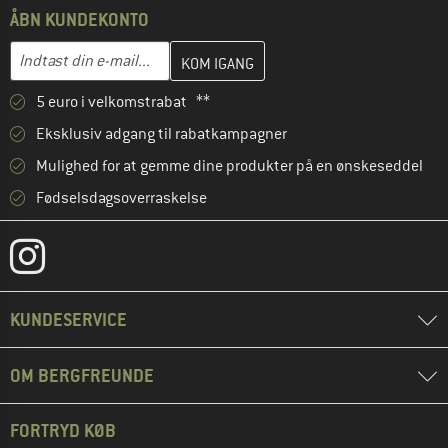
ÅBN KUNDEKONTO
Indtast din e-mailadresse her, og opret i næste trin din kundekon
E-mail-adresse
5 euro i velkomstrabat **
Eksklusiv adgang til rabatkampagner
Mulighed for at gemme dine produkter på en ønskeseddel
Fødselsdagsoverraskelse
KUNDESERVICE
OM BERGFREUNDE
FORTRYD KØB