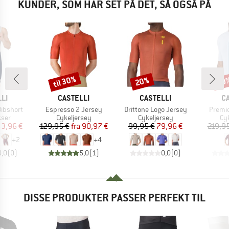
KUNDER, SOM HAR SET PÅ DET, SÅ OGSÅ PÅ
til 30%
20%
20
Rabat
Rabat
Raba
E
MÆRKE
MÆRKE
M
LI
CASTELLI
CASTELLI
C
Artikel
Artikel
Artikel
ibshort
Espresso 2 Jersey
Drittone Logo Jersey
Premio
gruppe
Produktgruppe
Produktgruppe
Pr
kser
Cykeljersey
Cykeljersey
Cy
is
dsat pris
Pris
Nedsat pris
Pris
Nedsat pris
43,96 €
129,95 €
fra
90,97 €
99,95 €
79,96 €
219,9
+
2
+
4
0,0
(
0
)
5,0
(
1
)
0,0
(
0
)
DISSE PRODUKTER PASSER PERFEKT TIL