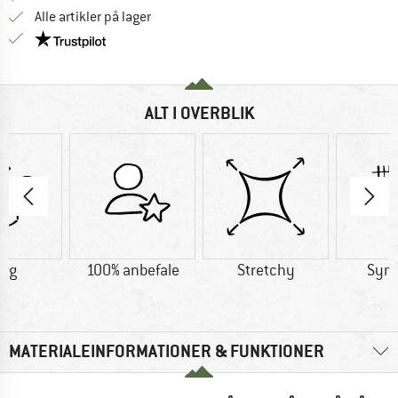
Alle artikler på lager
Vi er Trustpilot-certificeret - oplysningerne får du
ALT I OVERBLIK
9 g
100% anbefale
Stretchy
Synt
MATERIALEINFORMATIONER & FUNKTIONER