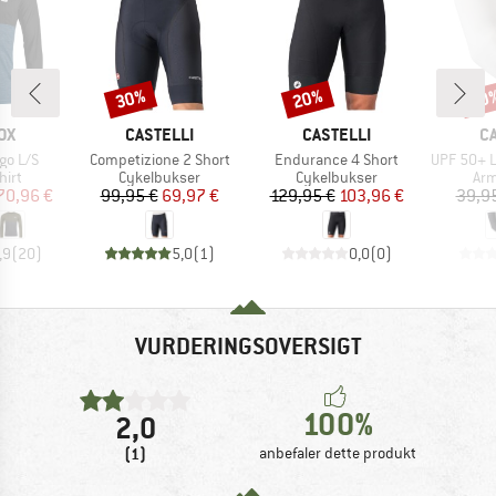
30%
20%
20
Rabat
Rabat
Raba
E
MÆRKE
MÆRKE
M
OX
CASTELLI
CASTELLI
C
Artikel
Artikel
Artikel
go L/S
Competizione 2 Short
Endurance 4 Short
UPF 50+ Lig
gruppe
Produktgruppe
Produktgruppe
Pro
hirt
Cykelbukser
Cykelbukser
Ar
is
dsat pris
Pris
Nedsat pris
Pris
Nedsat pris
70,96 €
99,95 €
69,97 €
129,95 €
103,96 €
39,9
,9
(
20
)
5,0
(
1
)
0,0
(
0
)
VURDERINGSOVERSIGT
100%
2,0
(1)
anbefaler dette produkt