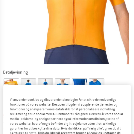
Detaljevisning
Vi anvender cookies og tilsvarende teknologier for at sikre de nødvendige
funktioner på vores website. Desuden tilbyder vi supplerende tjenester og
Original pris :
Pris:
119,95
€
funktioner og analyserer vores datatrafik for at personalisere indhold og
reklamer og stille social media-funktioner til rådighed. Derved får vores social
95,96
€
inkl. moms.
media-, reklame- og analysepartnere også information om din benyttelse af
~
KR
717,35
vores website, hvoraf nogle befinder sig i tredjelande uden tilstrækkelige
Danmark. Oplysninger om forsendelse
Gratis forsendelse
(DK)
garantier for at beskytte dine data. Hvis du klikker på "Vælg alle", giver du dit
samtykke til dette.
Hvis du ikke vil acceptere brugen af cookies undtagen de