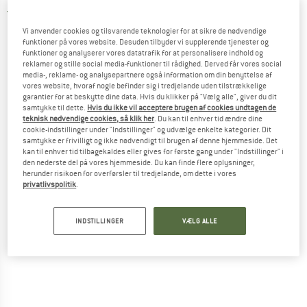
4,7
(3)
Vi anvender cookies og tilsvarende teknologier for at sikre de nødvendige
funktioner på vores website. Desuden tilbyder vi supplerende tjenester og
funktioner og analyserer vores datatrafik for at personalisere indhold og
reklamer og stille social media-funktioner til rådighed. Derved får vores social
media-, reklame- og analysepartnere også information om din benyttelse af
vores website, hvoraf nogle befinder sig i tredjelande uden tilstrækkelige
garantier for at beskytte dine data. Hvis du klikker på "Vælg alle", giver du dit
samtykke til dette.
Hvis du ikke vil acceptere brugen af cookies undtagen de
teknisk nødvendige cookies, så klik her
. Du kan til enhver tid ændre dine
cookie-indstillinger under "Indstillinger" og udvælge enkelte kategorier. Dit
samtykke er frivilligt og ikke nødvendigt til brugen af denne hjemmeside. Det
kan til enhver tid tilbagekaldes eller gives for første gang under "Indstillinger" i
den nederste del på vores hjemmeside. Du kan finde flere oplysninger,
herunder risikoen for overførsler til tredjelande, om dette i vores
privatlivspolitik
.
INDSTILLINGER
VÆLG ALLE