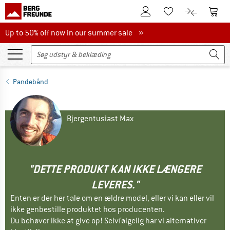
Til kundekontoen
Til 
Til huskesedlen.
Til produk
Up to 50% off now in our summer sale
Up to 50% off now in our summer sale »
Pandebånd
Bjergentusiast Max
"DETTE PRODUKT KAN IKKE LÆNGERE
LEVERES."
Enten er der her tale om en ældre model, eller vi kan eller vil
ikke genbestille produktet hos producenten.
Du behøver ikke at give op! Selvfølgelig har vi alternativer