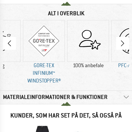
ALT I OVERBLIK
 g
GORE-TEX
100% anbefale
PFC-/P
INFINIUM™
WINDSTOPPER®
MATERIALEINFORMATIONER & FUNKTIONER
KUNDER, SOM HAR SET PÅ DET, SÅ OGSÅ PÅ