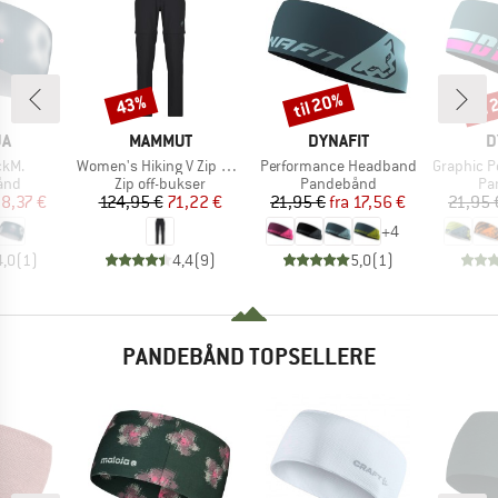
til 20%
til
43%
Rabat
Rabat
Raba
E
MÆRKE
MÆRKE
M
JA
MAMMUT
DYNAFIT
D
Artikel
Artikel
Artikel
ckM.
Women's Hiking V Zip Off Pants
Performance Headband
Graphic Perf
gruppe
Produktgruppe
Produktgruppe
Pr
ånd
Zip off-bukser
Pandebånd
Pa
is
dsat pris
Pris
Nedsat pris
Pris
Nedsat pris
8,37 €
124,95 €
71,22 €
21,95 €
fra
17,56 €
21,95 
+
4
4,0
(
1
)
4,4
(
9
)
5,0
(
1
)
PANDEBÅND TOPSELLERE