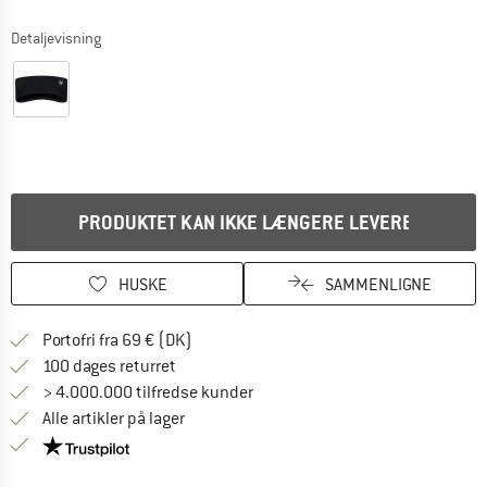
Detaljevisning
PRODUKTET KAN IKKE LÆNGERE LEVERES
HUSKE
SAMMENLIGNE
Find oplysninger om forsendelse her! Åb
Portofri fra 69 € (DK)
Gå til returretten her Åbnes i en infoboks
100 dages returret
> 4.000.000 tilfredse kunder
Alle artikler på lager
Vi er Trustpilot-certificeret - oplysningerne får du