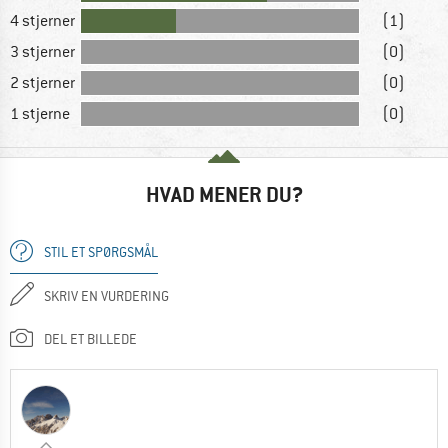
4 stjerner
(1)
3 stjerner
(0)
2 stjerner
(0)
1 stjerne
(0)
HVAD MENER DU?
STIL ET SPØRGSMÅL
SKRIV EN VURDERING
DEL ET BILLEDE