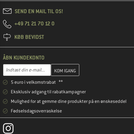
SEND EN MAIL TIL OS!
+49 71 21 70 12 0
KØB BEVIDST
ÅBN KUNDEKONTO
Indtast din e-mailadresse her, og opret i næste trin din kundekon
E-mail-adresse
5 euro i velkomstrabat **
Eksklusiv adgang til rabatkampagner
Mulighed for at gemme dine produkter på en ønskeseddel
Fødselsdagsoverraskelse