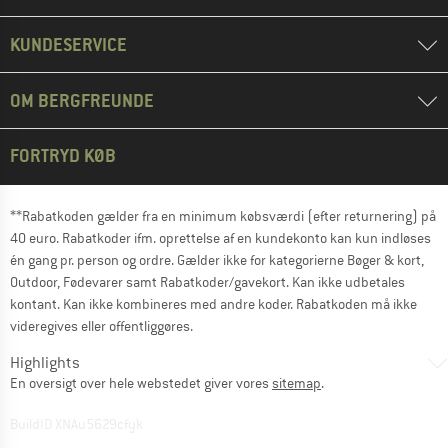
KUNDESERVICE
OM BERGFREUNDE
FORTRYD KØB
**Rabatkoden gælder fra en minimum købsværdi (efter returnering) på
40 euro. Rabatkoder ifm. oprettelse af en kundekonto kan kun indløses
én gang pr. person og ordre. Gælder ikke for kategorierne Bøger & kort,
Outdoor, Fødevarer samt Rabatkoder/gavekort. Kan ikke udbetales
kontant. Kan ikke kombineres med andre koder. Rabatkoden må ikke
videregives eller offentliggøres.
Highlights
En oversigt over hele webstedet giver vores
sitemap
.
BuildID XNAu5629cfyk