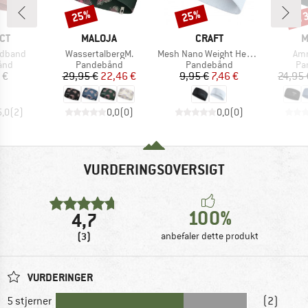
til
25%
25%
Rabat
Rabat
Raba
E
MÆRKE
MÆRKE
M
CT
MALOJA
CRAFT
M
Artikel
Artikel
Arti
adband
WassertalbergM.
Mesh Nano Weight Headband
Am
gruppe
Produktgruppe
Produktgruppe
Pr
ånd
Pandebånd
Pandebånd
Pa
is
Pris
Nedsat pris
Pris
Nedsat pris
 €
29,95 €
22,46 €
9,95 €
7,46 €
24,95 
5,0
(
2
)
0,0
(
0
)
0,0
(
0
)
VURDERINGSOVERSIGT
100%
4,7
(3)
anbefaler dette produkt
VURDERINGER
5 stjerner
(2)