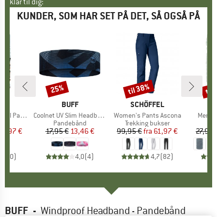
klar til dig:
KUNDER, SOM HAR SET PÅ DET, SÅ OGSÅ PÅ
til 38%
til
25%
Rabat
Rabat
Raba
KE
F
MÆRKE
BUFF
MÆRKE
SCHÖFFEL
al Parks
Artikel
Coolnet UV Slim Headband
Artikel
Women's Pants Ascona
Artikel
Merino
tgruppe
de
Produktgruppe
Pandebånd
Produktgruppe
Trekking bukser
P
T
is
dsat pris
13,97 €
17,95 €
Pris
Nedsat pris
13,46 €
99,95 €
fra
Pris
Nedsat pris
61,97 €
27,95 
0,0
(
0
)
4,0
(
4
)
4,7
(
82
)
BUFF
-
Windproof Headband - Pandebånd