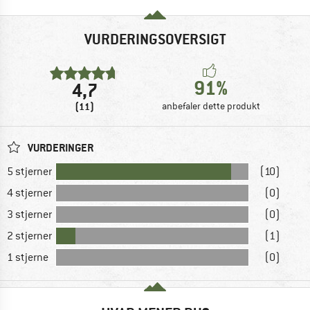
VURDERINGSOVERSIGT
91%
4,7
(11)
anbefaler dette produkt
VURDERINGER
5 stjerner
(10)
4 stjerner
(0)
3 stjerner
(0)
2 stjerner
(1)
1 stjerne
(0)