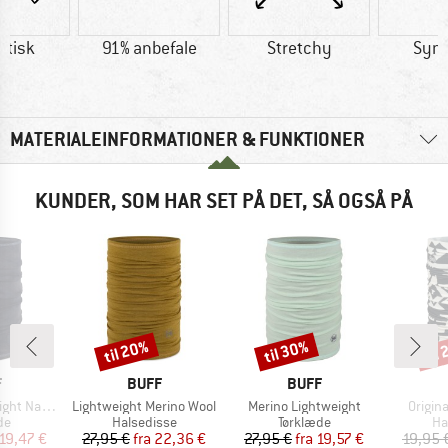
etisk
91% anbefale
Stretchy
Synt
MATERIALEINFORMATIONER & FUNKTIONER
KUNDER, SOM HAR SET PÅ DET, SÅ OGSÅ PÅ
til 20%
til 30%
til
Rabat
Rabat
Raba
KE
MÆRKE
MÆRKE
F
BUFF
BUFF
Artikel
Artikel
Artikel
atural Dye
Lightweight Merino Wool
Merino Lightweight
Origin
tgruppe
Produktgruppe
Produktgruppe
Pr
de
Halsedisse
Tørklæde
Ha
is
dsat pris
Pris
Nedsat pris
Pris
Nedsat pris
19,47 €
27,95 €
fra
22,36 €
27,95 €
fra
19,57 €
19,95 