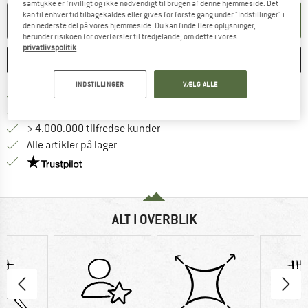
samtykke er frivilligt og ikke nødvendigt til brugen af denne hjemmeside. Det
kan til enhver tid tilbagekaldes eller gives for første gang under "Indstillinger" i
LÆG I KURV
den nederste del på vores hjemmeside. Du kan finde flere oplysninger,
herunder risikoen for overførsler til tredjelande, om dette i vores
privatlivspolitik
.
HUSKE
SAMMENLIGNE
INDSTILLINGER
VÆLG ALLE
Find oplysninger om forsendelse her! Åb
Portofri fra 69 € (DK)
Gå til returretten her Åbnes i en infoboks
100 dages returret
> 4.000.000 tilfredse kunder
Alle artikler på lager
Vi er Trustpilot-certificeret - oplysningerne får du
ALT I OVERBLIK