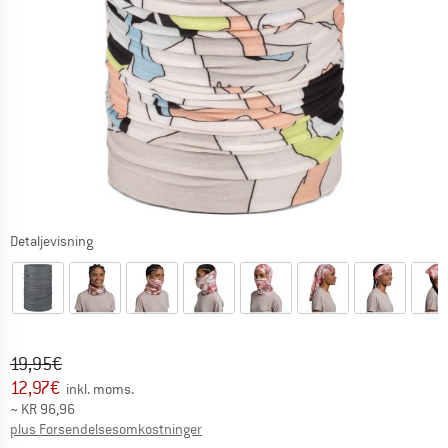
Detaljevisning
Original pris :
Pris:
19,95
€
12,97
€
inkl. moms.
~
KR
96,96
Oplysninger om forsendelsesomkostninge
plus Forsendelsesomkostninger