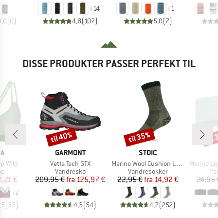
+
14
+
1
0,0
(
0
)
4,8
(
107
)
5,0
(
7
)
DISSE PRODUKTER PASSER PERFEKT TIL
til 40%
til 35%
til
Rabat
Rabat
Raba
E
MÆRKE
MÆRKE
KA
GARMONT
STOIC
Artikel
Artikel
Artikel
p Wild
Vetta Tech GTX
Merino Wool Cushion Light Socks
Merino Light
tgruppe
Produktgruppe
Produktgruppe
Pr
op
Vandresko
Vandresokker
Pa
is
dsat pris
Pris
Nedsat pris
Pris
Nedsat pris
2,21 €
209,95 €
fra
125,97 €
22,95 €
fra
14,92 €
24,95 
+
2
,5
(
35
)
4,5
(
54
)
4,7
(
252
)