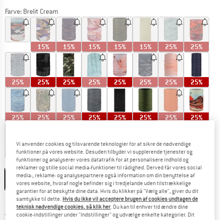
Farve:
Brelit Cream
15%
15%
15%
15%
15%
25%
25%
25%
25%
25%
25%
25%
25%
25%
25%
25%
25%
25%
25%
25%
25%
25%
25%
Vi anvender cookies og tilsvarende teknologier for at sikre de nødvendige
30%
35%
funktioner på vores website. Desuden tilbyder vi supplerende tjenester og
funktioner og analyserer vores datatrafik for at personalisere indhold og
Størrelse:
One Size
reklamer og stille social media-funktioner til rådighed. Derved får vores social
media-, reklame- og analysepartnere også information om din benyttelse af
One Size
vores website, hvoraf nogle befinder sig i tredjelande uden tilstrækkelige
garantier for at beskytte dine data. Hvis du klikker på "Vælg alle", giver du dit
samtykke til dette.
Hvis du ikke vil acceptere brugen af cookies undtagen de
Linket åbnes i en infoboks og indeholder he
Leveringstid: 4-6 arbejdsdage
teknisk nødvendige cookies, så klik her
. Du kan til enhver tid ændre dine
Antal:
cookie-indstillinger under "Indstillinger" og udvælge enkelte kategorier. Dit