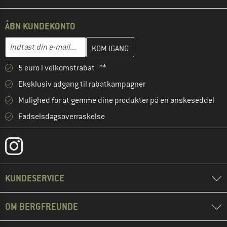
ÅBN KUNDEKONTO
Indtast din e-mailadresse her, og opret i næste trin din kundekon
E-mail-adresse
5 euro i velkomstrabat **
Eksklusiv adgang til rabatkampagner
Mulighed for at gemme dine produkter på en ønskeseddel
Fødselsdagsoverraskelse
KUNDESERVICE
OM BERGFREUNDE