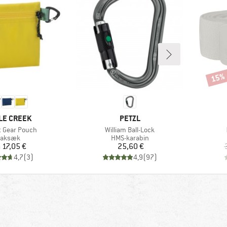
15%
Rabat
KE
MÆRKE
LE CREEK
PETZL
Artikel
t Gear Pouch
William Ball-Lock
roduktgruppe
Produktgruppe
aksæk
HMS-karabin
Pris
Pris
a
17,05 €
25,60 €
4,7
(
3
)
4,9
(
97
)