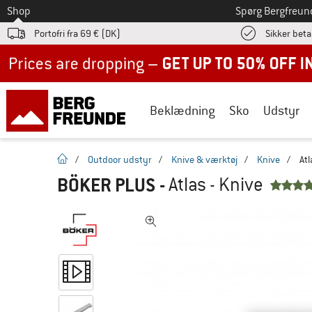
Til
Shop
Spørg Bergfreun
Portofri fra 69 € (DK)
Sikker beta
Up to 50% off now in our summer sale
Beklædning
Sko
Udstyr
Hjemmeside
/
Outdoor udstyr
/
Knive & værktøj
/
Knive
/
Atl
BÖKER PLUS
-
Atlas - Knive