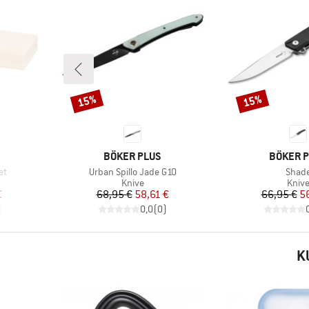
15%
15%
Rabat
Rabat
MÆRKE
MÆRKE
BÖKER PLUS
BÖKER 
Artikel
Artike
et
Urban Spillo Jade G10
Shad
ppe
Produktgruppe
Prod
Knive
Kniv
 pris
Pris
Nedsat pris
Pr
Ne
€
68,95 €
58,61 €
66,95 €
5
)
0,0
(
0
)
K