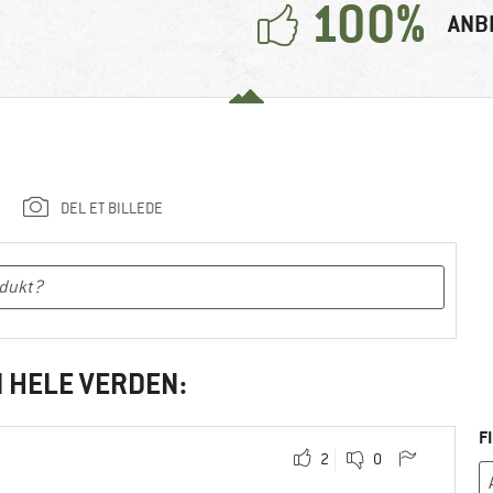
100%
ANB
DEL ET BILLEDE
I HELE VERDEN:
F
2
0