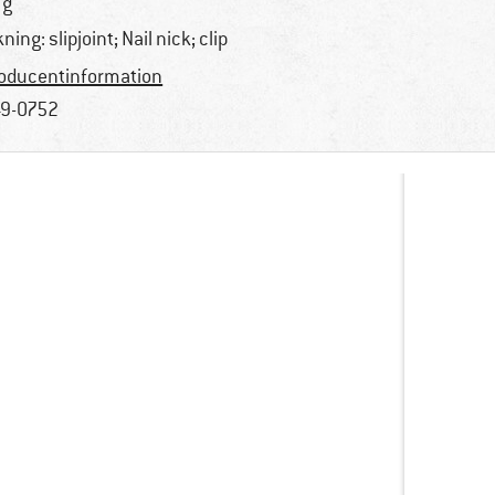
 g
kning: slipjoint; Nail nick; clip
oducentinformation
9-0752