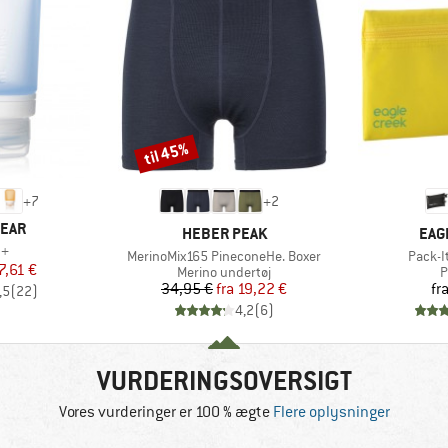
til 45%
Rabat
+
7
+
2
EAR
MÆRKE
MÆR
HEBER PEAK
EAG
b+
Artikel
Artikel
MerinoMix165 PineconeHe. Boxer
Pack-I
is
dsat pris
7,61 €
Produktgruppe
P
Merino undertøj
P
Pris
Nedsat pris
34,95 €
fra
19,22 €
fr
,5
(
22
)
4,2
(
6
)
VURDERINGSOVERSIGT
Vores vurderinger er 100 % ægte
Flere oplysninger