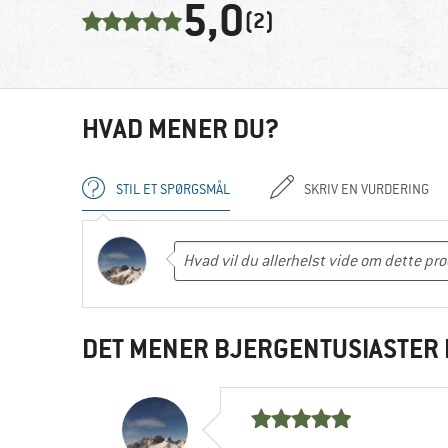
5,0
(2)
HVAD MENER DU?
STIL ET SPØRGSMÅL
SKRIV EN VURDERING
DET MENER BJERGENTUSIASTER 