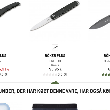
MÆRKE
MÆ
PLUS
BÖKER PLUS
BÖK
l
Artikel
Arti
e
LRF G10
Out
uktgruppe
Produktgruppe
e
Knive
is
dsat pris
Pris
6,91 €
95,95 €
6
0,0
(
0
)
0,0
(
0
)
UNDER, DER HAR KØBT DENNE VARE, HAR OGSÅ KØ