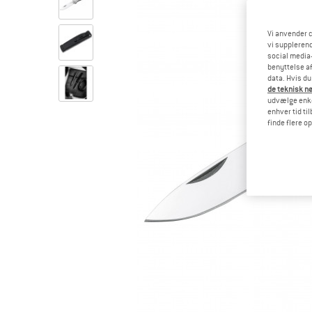
Vi anvender c
vi supplerend
social media-
benyttelse af
data. Hvis du
de teknisk nø
udvælge enkel
enhver tid ti
finde flere o