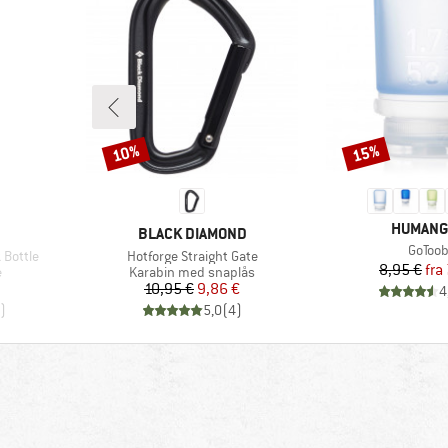
10%
15%
Rabat
Rabat
MÆRKE
HUMANG
MÆRKE
BLACK DIAMOND
Artikel
GoToo
Artikel
 Bottle
Hotforge Straight Gate
Pr
Ne
8,95 €
fra
Produktgruppe
e
Karabin med snaplås
Pris
Nedsat pris
10,95 €
9,86 €
4
)
5,0
(
4
)