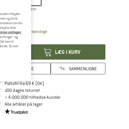
ørrelse:
Klinge 6,7 cm
esuden tilbyder
Klinge 6,7 cm
mer og stille
formation om din
eskytte dine
Linket åbnes i en infoboks og indeholder henvis
veringstid: 4-6 arbejdsdage
ookies undtagen
stillinger" og
tal:
et kan til
meside. Du kan
LÆG I KURV
HUSKE
SAMMENLIGNE
Find oplysninger om forsendelse her! Åbnes
Portofri fra 69 € (DK)
Gå til returretten her Åbnes i en infoboks
100 dages returret
> 4.000.000 tilfredse kunder
Alle artikler på lager
Vi er Trustpilot-certificeret - oplysningerne får du her