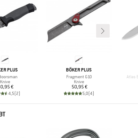
RKE
MÆRKE
ER PLUS
BÖKER PLUS
kel
Artikel
Artikel
doorsman
Fragment G10
Atlas
Produktgruppe
Produktgruppe
Knive
Knive
Pris
Pris
0,95 €
50,95 €
4,5
(
2
)
5,0
(
4
)
BT