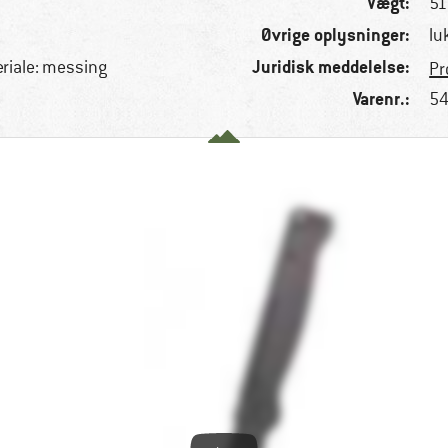
Vægt:
51
Øvrige oplysninger:
lu
Juridisk meddelelse:
eriale: messing
Pr
Varenr.:
54