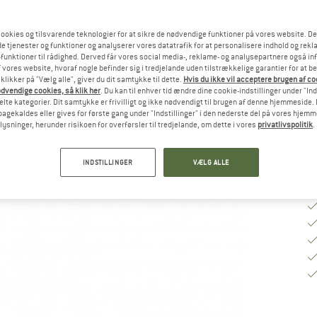
St
ookies og tilsvarende teknologier for at sikre de nødvendige funktioner på vores website. D
e tjenester og funktioner og analyserer vores datatrafik for at personalisere indhold og rekla
funktioner til rådighed. Derved får vores social media-, reklame- og analysepartnere også in
 vores website, hvoraf nogle befinder sig i tredjelande uden tilstrækkelige garantier for at b
Le
 klikker på "Vælg alle", giver du dit samtykke til dette.
Hvis du ikke vil acceptere brugen af c
dvendige cookies, så klik her
. Du kan til enhver tid ændre dine cookie-indstillinger under "Ind
An
te kategorier. Dit samtykke er frivilligt og ikke nødvendigt til brugen af denne hjemmeside. D
lbagekaldes eller gives for første gang under "Indstillinger" i den nederste del på vores hjem
plysninger, herunder risikoen for overførsler til tredjelande, om dette i vores
privatlivspolitik
.
INDSTILLINGER
VÆLG ALLE