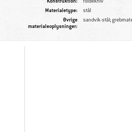
Konstruktion:
foldekniv
Materialetype:
stål
Øvrige
sandvik-stål; grebmat
materialeoplysninger: