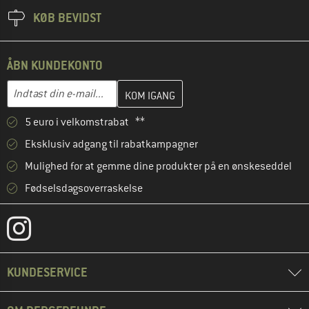
KØB BEVIDST
ÅBN KUNDEKONTO
Indtast din e-mailadresse her, og opret i næste trin din kundekon
Indtast din e-mail...
5 euro i velkomstrabat **
Eksklusiv adgang til rabatkampagner
Mulighed for at gemme dine produkter på en ønskeseddel
Fødselsdagsoverraskelse
KUNDESERVICE