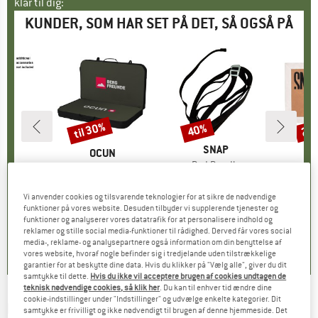
klar til dig:
KUNDER, SOM HAR SET PÅ DET, SÅ OGSÅ PÅ
til 30%
40%
25
Rabat
Rabat
Raba
MÆRKE
SNAP
KE
P
MÆRKE
OCUN
Artikel
Pad Bundle
ap
Artikel
Ocun Paddy Sundance Bergfreunde
15,95 €
Pris
Nedsat pris
9,57 €
e
resystem
Produktgruppe
Crashpad
P
C
is
dsat pris
7,96 €
179,95 €
fra
Pris
Nedsat pris
143,96 €
49,9
Vi anvender cookies og tilsvarende teknologier for at sikre de nødvendige
funktioner på vores website. Desuden tilbyder vi supplerende tjenester og
+
1
5,0
(
1
)
funktioner og analyserer vores datatrafik for at personalisere indhold og
4,0
(
3
)
0,0
(
0
)
reklamer og stille social media-funktioner til rådighed. Derved får vores social
media-, reklame- og analysepartnere også information om din benyttelse af
vores website, hvoraf nogle befinder sig i tredjelande uden tilstrækkelige
garantier for at beskytte dine data. Hvis du klikker på "Vælg alle", giver du dit
samtykke til dette.
Hvis du ikke vil acceptere brugen af cookies undtagen de
teknisk nødvendige cookies, så klik her
. Du kan til enhver tid ændre dine
cookie-indstillinger under "Indstillinger" og udvælge enkelte kategorier. Dit
BLACK DIAMOND
-
Erratic Crash Pad -
samtykke er frivilligt og ikke nødvendigt til brugen af denne hjemmeside. Det