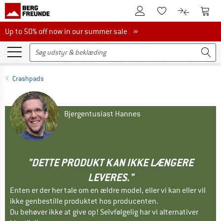
Til kundekontoen
Til 
Til huskesedlen.
Til produk
Up to 50% off now in our summer sale
Up to 50% off now in our summer sale »
Crashpads
Bjergentusiast Hannes
"DETTE PRODUKT KAN IKKE LÆNGERE
LEVERES."
Enten er der her tale om en ældre model, eller vi kan eller vil
ikke genbestille produktet hos producenten.
Du behøver ikke at give op! Selvfølgelig har vi alternativer