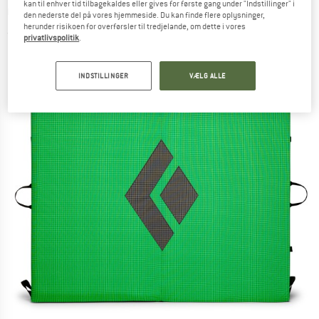
kan til enhver tid tilbagekaldes eller gives for første gang under "Indstillinger" i
Crashpad
den nederste del på vores hjemmeside. Du kan finde flere oplysninger,
herunder risikoen for overførsler til tredjelande, om dette i vores
(0)
privatlivspolitik
.
INDSTILLINGER
VÆLG ALLE