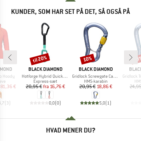
KUNDER, SOM HAR SET PÅ DET, SÅ OGSÅ PÅ
til 20%
10%
10
Rabat
Rabat
Raba
MÆRKE
MÆRKE
MÆR
AMOND
BLACK DIAMOND
BLACK DIAMOND
BLAC
Artikel
Artikel
Artikel
ro Hoody
Hotforge Hybrid Quickdraw 16
Gridlock Screwgate Carabiner
Gridlock Trip
gruppe
Produktgruppe
Produktgruppe
Pro
eve
Express-sæt
HMS-karabin
HMS
is
dsat pris
Pris
Nedsat pris
Pris
Nedsat pris
81,36 €
20,95 €
fra
16,76 €
20,95 €
18,86 €
24,95
4,7
(
3
)
0,0
(
0
)
5,0
(
1
)
HVAD MENER DU?