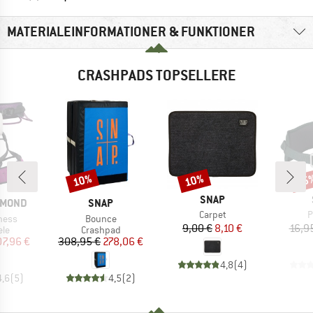
MATERIALEINFORMATIONER & FUNKTIONER
CRASHPADS TOPSELLERE
10%
10%
25
Rabat
Rabat
Raba
MÆRKE
SNAP
MÆRKE
AMOND
SNAP
Artikel
A
Carpet
P
Artikel
ness
Bounce
Pris
Nedsat pris
9,00 €
8,10 €
16,9
tgruppe
Produktgruppe
ele
Crashpad
is
dsat pris
Pris
Nedsat pris
07,96 €
308,95 €
278,06 €
4,8
(
4
)
4,6
(
5
)
4,5
(
2
)