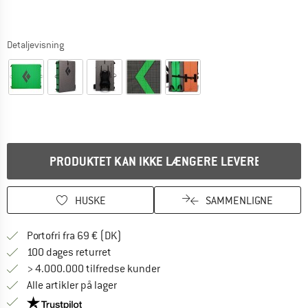
Detaljevisning
PRODUKTET KAN IKKE LÆNGERE LEVERES
HUSKE
SAMMENLIGNE
Find oplysninger om forsendelse her! Åb
Portofri fra 69 € (DK)
Gå til returretten her Åbnes i en infoboks
100 dages returret
> 4.000.000 tilfredse kunder
Alle artikler på lager
Vi er Trustpilot-certificeret - oplysningerne får du