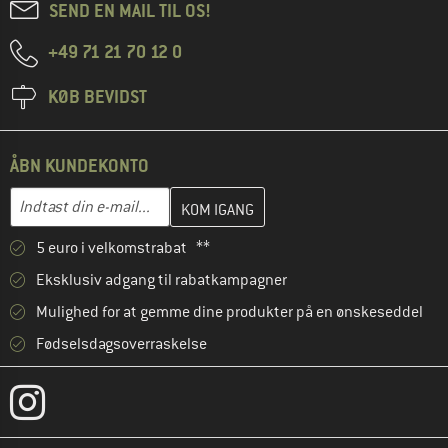
SEND EN MAIL TIL OS!
+49 71 21 70 12 0
KØB BEVIDST
ÅBN KUNDEKONTO
Indtast din e-mailadresse her, og opret i næste trin din kundekon
E-mail-adresse
5 euro i velkomstrabat **
Eksklusiv adgang til rabatkampagner
Mulighed for at gemme dine produkter på en ønskeseddel
Fødselsdagsoverraskelse