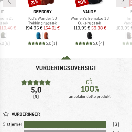
til
50%
Rabat
Rabat
Raba
21%
E
MÆRKE
MÆRKE
UT
GREGORY
VAUDE
Artikel
Artikel
Art
hium 25
Kid's Wander 50
Women's Tremalzo 18
Im
ruppe
Produktgruppe
Produktgruppe
Prod
gsæk
Trekking rygsæk
Cykelrygsæk
Van
is
dsat pris
Pris
Nedsat pris
Pris
Nedsat pris
110,46 €
194,95 €
154,01 €
119,95 €
59,98 €
169,95 
5,0
(
8
)
5,0
(
1
)
5,0
(
4
)
VURDERINGSOVERSIGT
100%
5,0
(3)
anbefaler dette produkt
VURDERINGER
5 stjerner
(3)