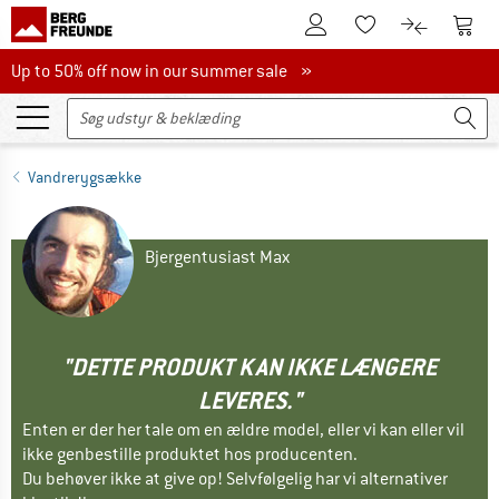
Til kundekontoen
Til 
Til huskesedlen.
Til produk
Up to 50% off now in our summer sale
Up to 50% off now in our summer sale »
Vandrerygsække
Bjergentusiast Max
"DETTE PRODUKT KAN IKKE LÆNGERE
LEVERES."
Enten er der her tale om en ældre model, eller vi kan eller vil
ikke genbestille produktet hos producenten.
Du behøver ikke at give op! Selvfølgelig har vi alternativer