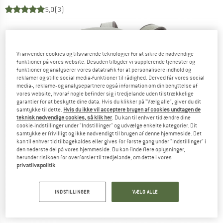
5,0
(3)
Vi anvender cookies og tilsvarende teknologier for at sikre de nødvendige
funktioner på vores website. Desuden tilbyder vi supplerende tjenester og
funktioner og analyserer vores datatrafik for at personalisere indhold og
reklamer og stille social media-funktioner til rådighed. Derved får vores social
media-, reklame- og analysepartnere også information om din benyttelse af
vores website, hvoraf nogle befinder sig i tredjelande uden tilstrækkelige
garantier for at beskytte dine data. Hvis du klikker på "Vælg alle", giver du dit
samtykke til dette.
Hvis du ikke vil acceptere brugen af cookies undtagen de
teknisk nødvendige cookies, så klik her
. Du kan til enhver tid ændre dine
cookie-indstillinger under "Indstillinger" og udvælge enkelte kategorier. Dit
samtykke er frivilligt og ikke nødvendigt til brugen af denne hjemmeside. Det
kan til enhver tid tilbagekaldes eller gives for første gang under "Indstillinger" i
den nederste del på vores hjemmeside. Du kan finde flere oplysninger,
herunder risikoen for overførsler til tredjelande, om dette i vores
privatlivspolitik
.
INDSTILLINGER
VÆLG ALLE