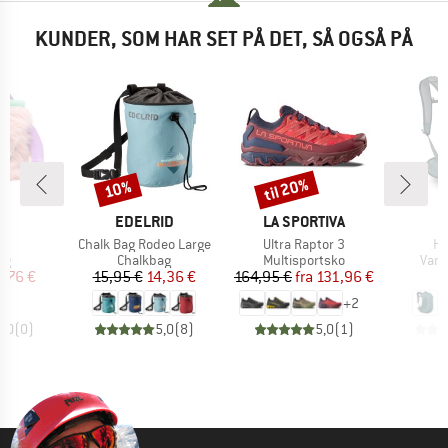
KUNDER, SOM HAR SET PÅ DET, SÅ OGSÅ PÅ
til 20%
10%
Rabat
Rabat
E
MÆRKE
MÆRKE
M
US
EDELRID
LA SPORTIVA
O
l
Artikel
Artikel
Art
Chalk Bag Rodeo Large
Ultra Raptor 3
Hi
tgruppe
Produktgruppe
Produktgruppe
Prod
ag
Chalkbag
Multisportsko
Van
is
dsat pris
Pris
Nedsat pris
Pris
Nedsat pris
,76 €
15,95 €
14,36 €
164,95 €
fra
131,96 €
1
+
2
0,0
(
0
)
5,0
(
8
)
5,0
(
1
)