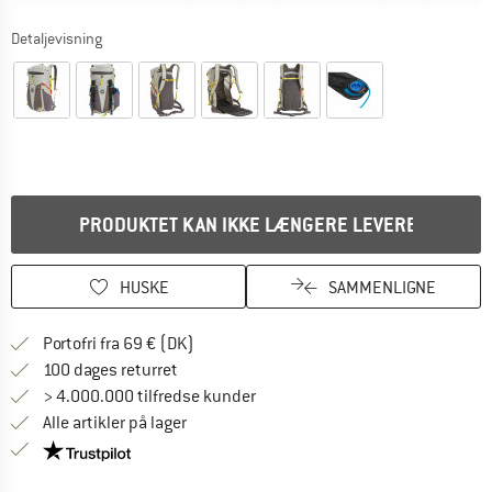
Detaljevisning
PRODUKTET KAN IKKE LÆNGERE LEVERES
HUSKE
SAMMENLIGNE
Find oplysninger om forsendelse her! Åb
Portofri fra 69 € (DK)
Gå til returretten her Åbnes i en infoboks
100 dages returret
> 4.000.000 tilfredse kunder
Alle artikler på lager
Vi er Trustpilot-certificeret - oplysningerne får du