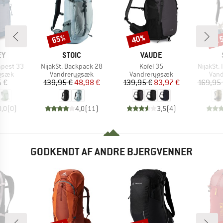
til
65%
40%
Rabat
Rabat
Raba
E
MÆRKE
MÆRKE
EY
STOIC
VAUDE
Artikel
Artikel
Artikel
pest 33
NijakSt. Backpack 28
Kofel 35
NijakSt.
ruppe
Produktgruppe
Produktgruppe
Prod
gsæk
Vandrerygsæk
Vandrerygsæk
Van
is
Pris
Nedsat pris
Pris
Nedsat pris
5 €
139,95 €
48,98 €
139,95 €
83,97 €
169,95
0,0
(
0
)
4,0
(
11
)
3,5
(
4
)
GODKENDT AF ANDRE BJERGVENNER