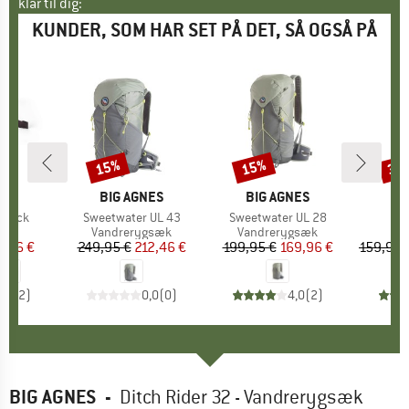
klar til dig:
KUNDER, SOM HAR SET PÅ DET, SÅ OGSÅ PÅ
15%
15%
35
Rabat
Rabat
Raba
E
RY
MÆRKE
BIG AGNES
MÆRKE
BIG AGNES
tpack
Artikel
Sweetwater UL 43
Artikel
Sweetwater UL 28
tgruppe
ske
Produktgruppe
Vandrerygsæk
Produktgruppe
Vandrerygsæk
P
I
is
dsat pris
3,96 €
249,95 €
Pris
Nedsat pris
212,46 €
199,95 €
Pris
Nedsat pris
169,96 €
159,95 
4,5
(
2
)
0,0
(
0
)
4,0
(
2
)
BIG AGNES
-
Ditch Rider 32 - Vandrerygsæk