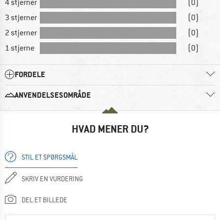
4 stjerner
(0)
3 stjerner
(0)
2 stjerner
(0)
1 stjerne
(0)
FORDELE
ANVENDELSESOMRÅDE
HVAD MENER DU?
STIL ET SPØRGSMÅL
SKRIV EN VURDERING
DEL ET BILLEDE