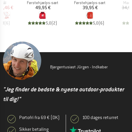
gruppe
Produktgruppe
Produktgruppe
Prod
stål
Førstehjælps-sæt
Førstehjælps-sæt
Mado
is
dsat pris
Pris
Pris
78,46 €
49,95 €
39,95 €
34,9
4,8
(
6
)
5,0
(
2
)
5,0
(
6
)
Bjergentusiast Jürgen - Indkøber
"Jeg finder de bedste & nyeste outdoor-produkter
til dig!"
Portofri fra 69 € (DK)
100 dages returret
Sikker betaling