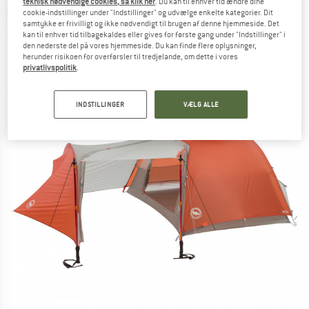
teknisk nødvendige cookies, så klik her
. Du kan til enhver tid ændre dine
UL3 - Teltudvidelse
cookie-indstillinger under "Indstillinger" og udvælge enkelte kategorier. Dit
samtykke er frivilligt og ikke nødvendigt til brugen af denne hjemmeside. Det
(0)
kan til enhver tid tilbagekaldes eller gives for første gang under "Indstillinger" i
den nederste del på vores hjemmeside. Du kan finde flere oplysninger,
herunder risikoen for overførsler til tredjelande, om dette i vores
privatlivspolitik
.
INDSTILLINGER
VÆLG ALLE