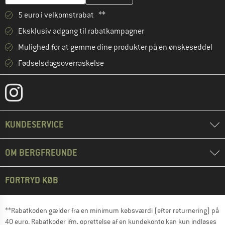
5 euro i velkomstrabat **
Eksklusiv adgang til rabatkampagner
Mulighed for at gemme dine produkter på en ønskeseddel
Fødselsdagsoverraskelse
KUNDESERVICE
OM BERGFREUNDE
FORTRYD KØB
**Rabatkoden gælder fra en minimum købsværdi (efter returnering) på
40 euro. Rabatkoder ifm. oprettelse af en kundekonto kan kun indløses