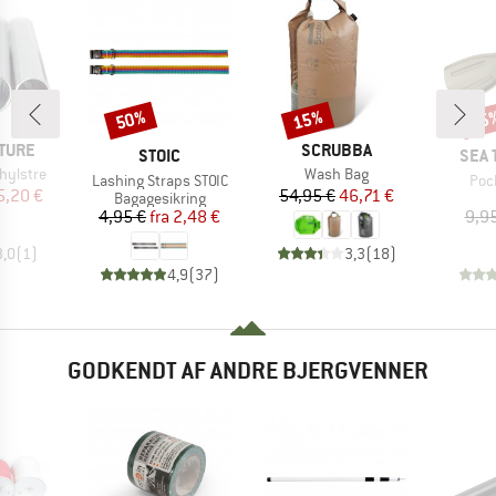
50%
15%
15
Rabat
Rabat
Raba
MÆRKE
TURE
SCRUBBA
MÆRKE
MÆR
STOIC
SEA 
Artikel
hylstre
Wash Bag
Artikel
Arti
Lashing Straps STOIC
Poc
is
dsat pris
Pris
Nedsat pris
5,20 €
54,95 €
46,71 €
Produktgruppe
Bagagesikring
Pris
Nedsat pris
4,95 €
fra
2,48 €
9,9
3,0
(
1
)
3,3
(
18
)
4,9
(
37
)
GODKENDT AF ANDRE BJERGVENNER