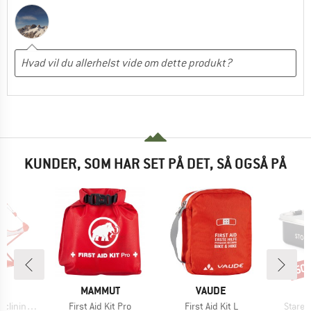
KUNDER, SOM HAR SET PÅ DET, SÅ OGSÅ PÅ
50
Raba
KE
MÆRKE
MÆRKE
O
MAMMUT
VAUDE
Artikel
Artikel
Artikel
 Camp Chair
First Aid Kit Pro
First Aid Kit L
StareS