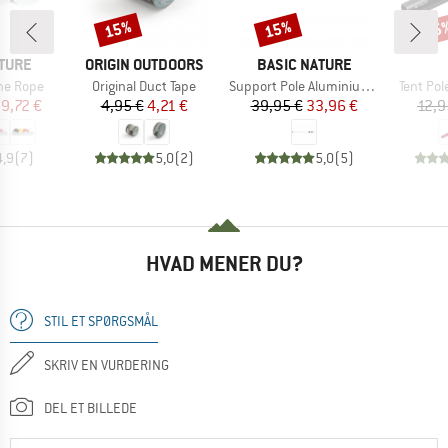
15%
15%
25
Rabat
Rabat
Raba
MÆRKE
MÆRKE
TURE
ORIGIN OUTDOORS
BASIC NATURE
Artikel
Artikel
Artikel
ne Rope
Original Duct Tape
Support Pole Aluminium Big (2-pack)
Tent Pol
is
dsat pris
Pris
Nedsat pris
Pris
Nedsat pris
9,72 €
4,95 €
4,21 €
39,95 €
33,96 €
12,9
4,9
(
7
)
5,0
(
2
)
5,0
(
5
)
HVAD MENER DU?
STIL ET SPØRGSMÅL
SKRIV EN VURDERING
DEL ET BILLEDE