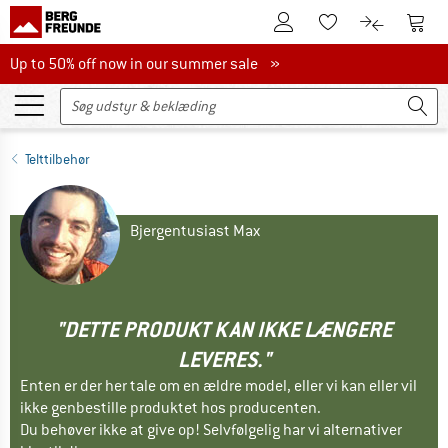
Til kundekontoen
Til 
Til huskesedlen.
Til produk
Up to 50% off now in our summer sale
Up to 50% off now in our summer sale »
Telttilbehør
Bjergentusiast Max
"DETTE PRODUKT KAN IKKE LÆNGERE
LEVERES."
Enten er der her tale om en ældre model, eller vi kan eller vil
ikke genbestille produktet hos producenten.
Du behøver ikke at give op! Selvfølgelig har vi alternativer