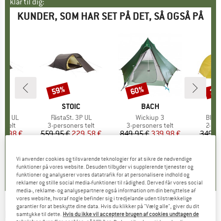
klar til dig:
KUNDER, SOM HAR SET PÅ DET, SÅ OGSÅ PÅ
59%
60%
15
Rabat
Rabat
Raba
KE
C
MÆRKE
STOIC
MÆRKE
BACH
M
BI
T 3P UL
Artikel
FästaSt. 3P UL
Artikel
Wickiup 3
Artik
Black
uppe
s telt
Produktgruppe
3-personers telt
Produktgruppe
3-personers telt
Prod
2-per
is
dsat pris
45,98 €
559,95 €
Pris
Nedsat pris
229,58 €
849,95 €
Pris
Nedsat pris
339,98 €
349,9
3,8
(
6
)
3,8
(
4
)
4,8
(
5
)
Vi anvender cookies og tilsvarende teknologier for at sikre de nødvendige
funktioner på vores website. Desuden tilbyder vi supplerende tjenester og
funktioner og analyserer vores datatrafik for at personalisere indhold og
reklamer og stille social media-funktioner til rådighed. Derved får vores social
media-, reklame- og analysepartnere også information om din benyttelse af
vores website, hvoraf nogle befinder sig i tredjelande uden tilstrækkelige
garantier for at beskytte dine data. Hvis du klikker på "Vælg alle", giver du dit
BIG AGNES
-
Accessory Fly: Copper Hotel HV
samtykke til dette.
Hvis du ikke vil acceptere brugen af cookies undtagen de