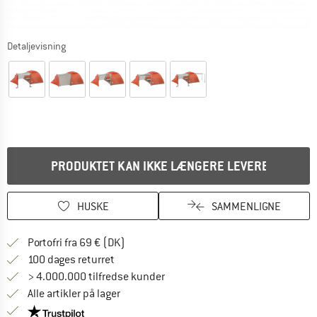
Detaljevisning
PRODUKTET KAN IKKE LÆNGERE LEVERES
HUSKE
SAMMENLIGNE
Find oplysninger om forsendelse her! Åb
Portofri fra 69 € (DK)
Gå til returretten her Åbnes i en infoboks
100 dages returret
> 4.000.000 tilfredse kunder
Alle artikler på lager
Vi er Trustpilot-certificeret - oplysningerne får du