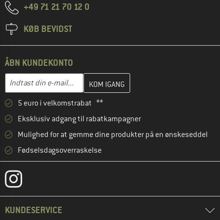
+49 71 21 70 12 0
KØB BEVIDST
ÅBN KUNDEKONTO
Indtast din e-mailadresse her, og opret i næste trin din kundekon
E-mail-adresse
5 euro i velkomstrabat **
Eksklusiv adgang til rabatkampagner
Mulighed for at gemme dine produkter på en ønskeseddel
Fødselsdagsoverraskelse
KUNDESERVICE