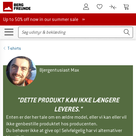
Til kundekontoen
Til 
Til huskesedlen.
Til produk
Up to 50% off now in our summer sale
Up to 50% off now in our summer sale »
T-shirts
Bjergentusiast Max
"DETTE PRODUKT KAN IKKE LÆNGERE
LEVERES."
Enten er der her tale om en ældre model, eller vi kan eller vil
ikke genbestille produktet hos producenten.
Du behøver ikke at give op! Selvfølgelig har vi alternativer