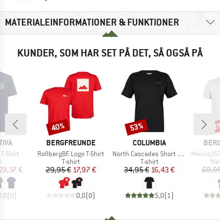
MATERIALEINFORMATIONER & FUNKTIONER
KUNDER, SOM HAR SET PÅ DET, SÅ OGSÅ PÅ
40%
53%
20
Rabat
Rabat
Raba
MÆRKE
MÆRKE
MÆR
TIVA
BERGFREUNDE
COLUMBIA
BER
Artikel
Artikel
Artikel
T-Shirt
RoßbergBF. Logo T-Shirt
North Cascades Short Sleeve Tee
Merino155 R
ktgruppe
Produktgruppe
Produktgruppe
Pro
t
T-shirt
T-shirt
Mer
is
dsat pris
Pris
Nedsat pris
Pris
Nedsat pris
23,37 €
29,95 €
17,97 €
34,95 €
16,43 €
69,95
0,0
(
0
)
0,0
(
0
)
5,0
(
1
)