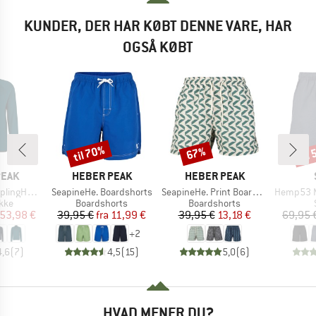
KUNDER, DER HAR KØBT DENNE VARE, HAR
OGSÅ KØBT
til 70%
til
67%
Rabat
Rabat
Raba
MÆRKE
MÆRKE
PEAK
HEBER PEAK
HEBER PEAK
Artikel
Artikel
Artikel
 II Jacket
SeapineHe. Boardshorts
SeapineHe. Print Boardshorts
Hemp53 MMXX
gruppe
Produktgruppe
Produktgruppe
akke
Boardshorts
Boardshorts
is
dsat pris
Pris
Nedsat pris
Pris
Nedsat pris
53,98 €
39,95 €
fra
11,99 €
39,95 €
13,18 €
69,95 
+
2
4,6
(
7
)
4,5
(
15
)
5,0
(
6
)
HVAD MENER DU?