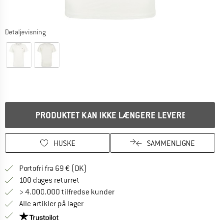
Detaljevisning
PRODUKTET KAN IKKE LÆNGERE LEVERES
HUSKE
SAMMENLIGNE
Find oplysninger om forsendelse her! Åb
Portofri fra 69 € (DK)
Gå til returretten her Åbnes i en infoboks
100 dages returret
> 4.000.000 tilfredse kunder
Alle artikler på lager
Vi er Trustpilot-certificeret - oplysningerne får du