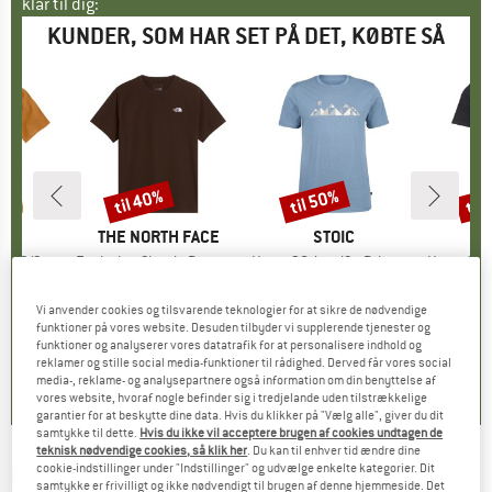
klar til dig:
KUNDER, SOM HAR SET PÅ DET, KØBTE SÅ
til 40%
til 50%
til
Rabat
Rabat
Raba
E
RTT
MÆRKE
THE NORTH FACE
MÆRKE
STOIC
et S/S
Artikel
Evolution Simple Dome Short Sleeve
Artikel
Hemp30 AmalSt. Print Tee
Artikel
Hemp30 AmalS
uktgruppe
t
Produktgruppe
T-shirt
Produktgruppe
T-shirt
is
dsat pris
16,07 €
26,95 €
fra
Pris
Nedsat pris
16,17 €
39,95 €
fra
Pris
Nedsat pris
19,98 €
39,95 
Vi anvender cookies og tilsvarende teknologier for at sikre de nødvendige
+
3
+
11
funktioner på vores website. Desuden tilbyder vi supplerende tjenester og
funktioner og analyserer vores datatrafik for at personalisere indhold og
,5
(
15
)
4,8
(
8
)
5,0
(
1
)
reklamer og stille social media-funktioner til rådighed. Derved får vores social
media-, reklame- og analysepartnere også information om din benyttelse af
vores website, hvoraf nogle befinder sig i tredjelande uden tilstrækkelige
garantier for at beskytte dine data. Hvis du klikker på "Vælg alle", giver du dit
samtykke til dette.
Hvis du ikke vil acceptere brugen af cookies undtagen de
teknisk nødvendige cookies, så klik her
. Du kan til enhver tid ændre dine
cookie-indstillinger under "Indstillinger" og udvælge enkelte kategorier. Dit
BERGFREUNDE
-
Hemp30 Bergfreunde Tee
samtykke er frivilligt og ikke nødvendigt til brugen af denne hjemmeside. Det