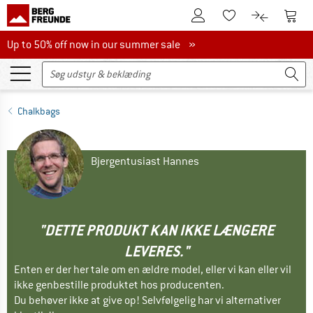
Til kundekontoen
Til 
Til huskesedlen.
Til produk
Up to 50% off now in our summer sale
Up to 50% off now in our summer sale »
Chalkbags
Bjergentusiast Hannes
"DETTE PRODUKT KAN IKKE LÆNGERE
LEVERES."
Enten er der her tale om en ældre model, eller vi kan eller vil
ikke genbestille produktet hos producenten.
Du behøver ikke at give op! Selvfølgelig har vi alternativer