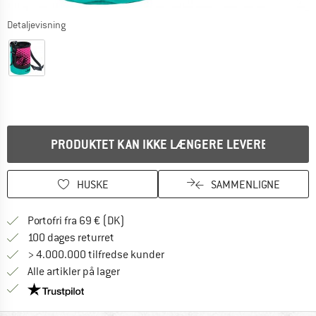
Detaljevisning
PRODUKTET KAN IKKE LÆNGERE LEVERES
HUSKE
SAMMENLIGNE
Find oplysninger om forsendelse her! Åb
Portofri fra 69 € (DK)
Gå til returretten her Åbnes i en infoboks
100 dages returret
> 4.000.000 tilfredse kunder
Alle artikler på lager
Vi er Trustpilot-certificeret - oplysningerne får du