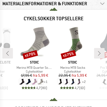
MATERIALEINFORMATIONER & FUNKTIONER
CYKELSOKKER TOPSELLERE
til 70%
til 75%
til
Rabat
Rabat
Raba
MÆRKE
MÆRKE
CLISTE
STOIC
STOIC
el
Artikel
Artikel
Artik
Merino MTB Quarter Socks
Merino MTB Socks
Pro 
gruppe
Produktgruppe
Produktgruppe
Pro
kker
Cykelsokker
Cykelsokker
Cyk
is
Pris
Nedsat pris
Pris
Nedsat pris
 €
17,95 €
fra
5,99 €
22,95 €
fra
5,99 €
24,95 
+
1
+
2
0,0
(
0
)
4,7
(
80
)
4,7
(
63
)