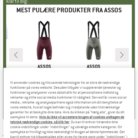
klar til dig:
MEST PULÆRE PRODUKTER FRA ASSOS
KE
S
MÆRKE
ASSOS
MÆRKE
ASSOS
ersey S11
Artikel
Mille GT Bib Shorts S11
Artikel
Equipe R Bib Shorts S11
Artikel
Women's Dyora
gruppe
sey
Produktgruppe
Cykelbukser
Produktgruppe
Cykelbukser
Pro
Cyk
Vi anvender cookies og tilsvarende teknologier for at sikre de nødvendige
45 €
is
159,95 €
Pris
199,95 €
Pris
fra
funktioner på vores website. Desuden tilbyder vi supplerende tjenester og
+
1
funktioner og analyserer vores datatrafik for at personalisere indhold og
reklamer og stille social media-funktioner til rådighed. Derved får vores social
0,0
(
0
)
4,7
(
6
)
4,7
(
3
)
media-, reklame- og analysepartnere også information om din benyttelse af
vores website, hvoraf nogle befinder sig i tredjelande uden tilstrækkelige
garantier for at beskytte dine data. Hvis du klikker på "Vælg alle", giver du dit
samtykke til dette.
Hvis du ikke vil acceptere brugen af cookies undtagen de
teknisk nødvendige cookies, så klik her
. Du kan til enhver tid ændre dine
cookie-indstillinger under "Indstillinger" og udvælge enkelte kategorier. Dit
samtykke er frivilligt og ikke nødvendigt til brugen af denne hjemmeside. Det
ASSOS
-
Winter Socks Evo - Cykelsokker
kan til enhver tid tilbagekaldes eller gives for første gang under "Indstillinger" i