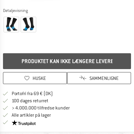
Detaljevisning
PRODUKTET KAN IKKE LÆNGERE LEVERES
HUSKE
SAMMENLIGNE
Find oplysninger om forsendelse her! Åb
Portofri fra 69 € (DK)
Gå til returretten her Åbnes i en infoboks
100 dages returret
> 4.000.000 tilfredse kunder
Alle artikler på lager
Vi er Trustpilot-certificeret - oplysningerne får du