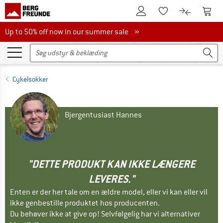
Til kundekontoen
Til 
Til huskesedlen.
Til produk
Up to 50% off now in our summer sale
Up to 50% off now in our summer sale »
Cykelsokker
Bjergentusiast Hannes
"DETTE PRODUKT KAN IKKE LÆNGERE
LEVERES."
Enten er der her tale om en ældre model, eller vi kan eller vil
ikke genbestille produktet hos producenten.
Du behøver ikke at give op! Selvfølgelig har vi alternativer