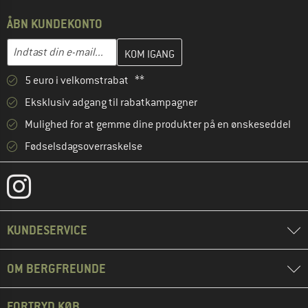
ÅBN KUNDEKONTO
Indtast din e-mailadresse her, og opret i næste trin din kundekon
E-mail-adresse
5 euro i velkomstrabat **
Eksklusiv adgang til rabatkampagner
Mulighed for at gemme dine produkter på en ønskeseddel
Fødselsdagsoverraskelse
KUNDESERVICE
OM BERGFREUNDE
FORTRYD KØB