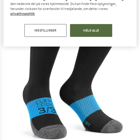
den nederste del på vores hjemmeside. Du kan finde flere oplysninger,
(0)
herunder risikoen for overførsler til tredjelande, om dette i vores
privatlivspolitik
.
INDSTILLINGER
VÆLG ALLE