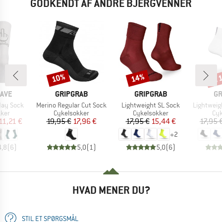
GODKENDT AF ANDRE BJERGVENNER
til
10%
14%
Rabat
Rabat
Raba
MÆRKE
MÆRKE
M
AVE
GRIPGRAB
GRIPGRAB
GR
Artikel
Artikel
Artikel
ay Sock
Merino Regular Cut Sock
Lightweight SL Sock
Lightweight
gruppe
Produktgruppe
Produktgruppe
Pro
kker
Cykelsokker
Cykelsokker
Cyk
is
dsat pris
Pris
Nedsat pris
Pris
Nedsat pris
11,21 €
19,95 €
17,96 €
17,95 €
15,44 €
17,95 
+
2
4,8
(
6
)
5,0
(
1
)
5,0
(
6
)
HVAD MENER DU?
STIL ET SPØRGSMÅL