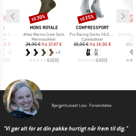
til 30%
til 25%
25
Rabat
Rabat
Raba
E
MÆRKE
MÆRKE
LI
MONS ROYALE
COMPRESSPORT
Artikel
Artikel
Artikel
 12 Sock
Atlas Merino Crew Sock
Pro Racing Socks V4.0 Ultralight Bike
Core Dry 
gruppe
Produktgruppe
Produktgruppe
Pro
kker
Merinosokker
Cykelsokker
Cyk
is
dsat pris
Pris
Nedsat pris
Pris
Nedsat pris
,36 €
24,95 €
fra
17,47 €
19,95 €
fra
14,96 €
19,9
+
2
+
3
0,0
(
0
)
0,0
(
0
)
0,0
(
0
)
Bjergentusiast Lisa - Forsendelse
"Vi gør alt for at din pakke hurtigt når frem til dig."