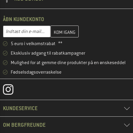
ÅBN KUNDEKONTO
Indtast din e-mailadresse her, og opret i næste trin din kundekon
E-mail-adresse
5 euro i velkomstrabat **
Eksklusiv adgang til rabatkampagner
Mulighed for at gemme dine produkter på en ønskeseddel
Fødselsdagsoverraskelse
KUNDESERVICE
OM BERGFREUNDE