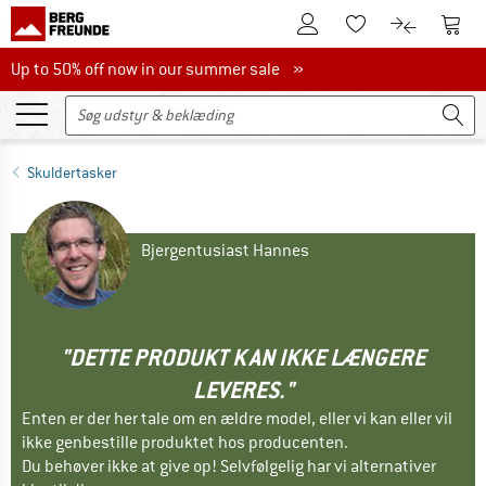
Til kundekontoen
Til 
Til huskesedlen.
Til produk
Up to 50% off now in our summer sale
Up to 50% off now in our summer sale »
Skuldertasker
Bjergentusiast Hannes
"DETTE PRODUKT KAN IKKE LÆNGERE
LEVERES."
Enten er der her tale om en ældre model, eller vi kan eller vil
ikke genbestille produktet hos producenten.
Du behøver ikke at give op! Selvfølgelig har vi alternativer