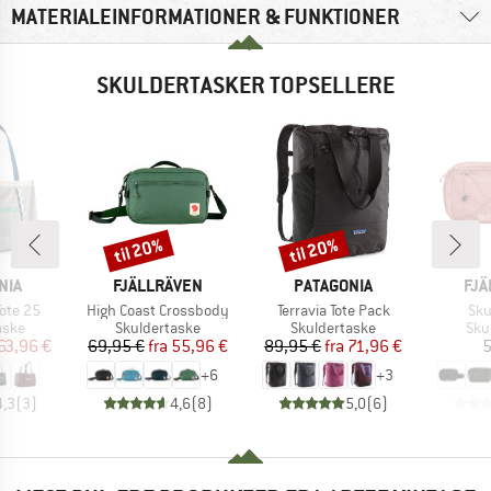
MATERIALEINFORMATIONER & FUNKTIONER
SKULDERTASKER TOPSELLERE
til 20%
til 20%
Rabat
Rabat
MÆRKE
MÆRKE
MÆ
NIA
FJÄLLRÄVEN
PATAGONIA
FJÄ
Artikel
Artikel
Arti
Tote 25
High Coast Crossbody
Terravia Tote Pack
Sku
ruppe
Produktgruppe
Produktgruppe
Pro
aske
Skuldertaske
Skuldertaske
Sku
is
dsat pris
Pris
Nedsat pris
Pris
Nedsat pris
63,96 €
69,95 €
fra
55,96 €
89,95 €
fra
71,96 €
5
+
6
+
3
4,3
(
3
)
4,6
(
8
)
5,0
(
6
)