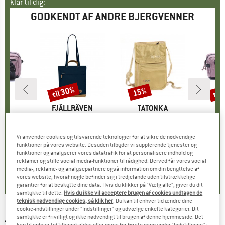
klar til dig:
GODKENDT AF ANDRE BJERGVENNER
til 30%
til
15%
Rabat
Rabat
Raba
E
ME
MÆRKE
FJÄLLRÄVEN
MÆRKE
TATONKA
M
C
et 5
Artikel
Totepack No.2
Artikel
Skin Neck Pouch RFID
Art
Kad
gruppe
aske
Produktgruppe
Skuldertaske
Produktgruppe
Brystpung
Pro
Sku
is
dsat pris
59,96 €
229,95 €
fra
Pris
Nedsat pris
160,97 €
29,95 €
Pris
Nedsat pris
25,46 €
99,95 
Vi anvender cookies og tilsvarende teknologier for at sikre de nødvendige
funktioner på vores website. Desuden tilbyder vi supplerende tjenester og
+
2
funktioner og analyserer vores datatrafik for at personalisere indhold og
reklamer og stille social media-funktioner til rådighed. Derved får vores social
5,0
(
1
)
5,0
(
2
)
5,0
(
2
)
media-, reklame- og analysepartnere også information om din benyttelse af
vores website, hvoraf nogle befinder sig i tredjelande uden tilstrækkelige
garantier for at beskytte dine data. Hvis du klikker på "Vælg alle", giver du dit
samtykke til dette.
Hvis du ikke vil acceptere brugen af cookies undtagen de
teknisk nødvendige cookies, så klik her
. Du kan til enhver tid ændre dine
cookie-indstillinger under "Indstillinger" og udvælge enkelte kategorier. Dit
ARTZT VINTAGE
-
Tasche L - Skuldertaske
samtykke er frivilligt og ikke nødvendigt til brugen af denne hjemmeside. Det