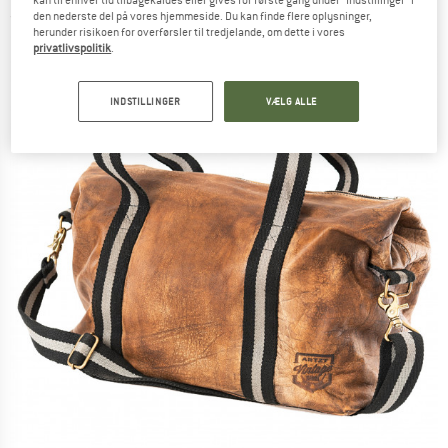
kan til enhver tid tilbagekaldes eller gives for første gang under "Indstillinger" i
den nederste del på vores hjemmeside. Du kan finde flere oplysninger,
(0)
herunder risikoen for overførsler til tredjelande, om dette i vores
privatlivspolitik
.
INDSTILLINGER
VÆLG ALLE