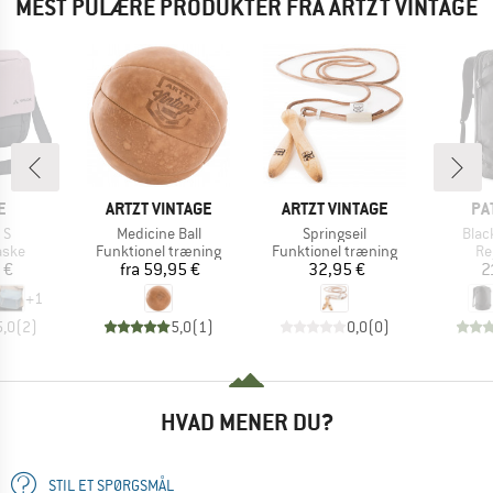
MEST PULÆRE PRODUKTER FRA ARTZT VINTAGE
KE
MÆRKE
MÆRKE
MÆ
E
ARTZT VINTAGE
ARTZT VINTAGE
PA
Artikel
Artikel
Artik
 S
Medicine Ball
Springseil
Blac
ruppe
Produktgruppe
Produktgruppe
Pr
aske
Funktionel træning
Funktionel træning
Re
is
Pris
Pris
 €
fra
59,95 €
32,95 €
2
+
1
5,0
(
2
)
5,0
(
1
)
0,0
(
0
)
HVAD MENER DU?
STIL ET SPØRGSMÅL