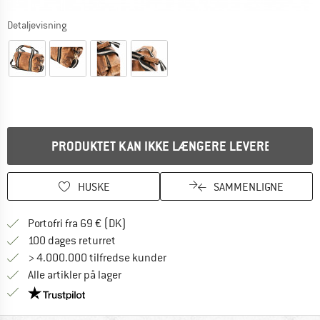
Detaljevisning
PRODUKTET KAN IKKE LÆNGERE LEVERES
HUSKE
SAMMENLIGNE
Find oplysninger om forsendelse her! Åb
Portofri fra 69 € (DK)
Gå til returretten her Åbnes i en infoboks
100 dages returret
> 4.000.000 tilfredse kunder
Alle artikler på lager
Vi er Trustpilot-certificeret - oplysningerne får du