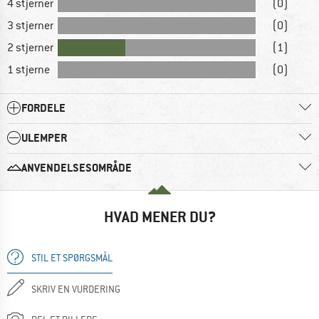
4 stjerner
(0)
3 stjerner
(0)
2 stjerner
(1)
1 stjerne
(0)
FORDELE
ULEMPER
ANVENDELSESOMRÅDE
HVAD MENER DU?
STIL ET SPØRGSMÅL
SKRIV EN VURDERING