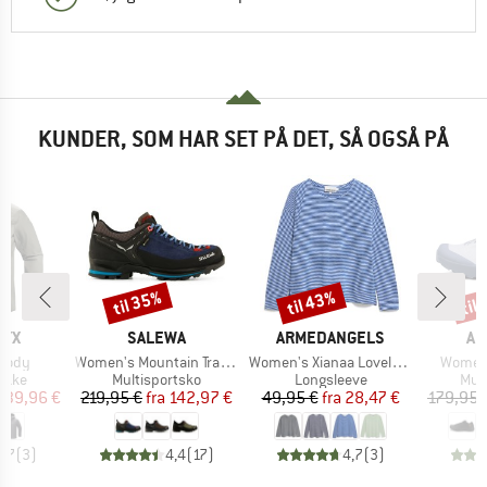
KUNDER, SOM HAR SET PÅ DET, SÅ OGSÅ PÅ
til 35%
til 43%
til
Rabat
Rabat
Raba
MÆRKE
MÆRKE
MÆ
RYX
SALEWA
ARMEDANGELS
AR
Artikel
Artikel
Artikel
oody
Women's Mountain Trainer 2 GTX
Women's Xianaa Lovely Stripes
Women'
ruppe
Produktgruppe
Produktgruppe
Pro
jakke
Multisportsko
Longsleeve
Mul
is
dsat pris
Pris
Nedsat pris
Pris
Nedsat pris
239,96 €
219,95 €
fra
142,97 €
49,95 €
fra
28,47 €
179,95 
4,7
(
3
)
4,4
(
17
)
4,7
(
3
)