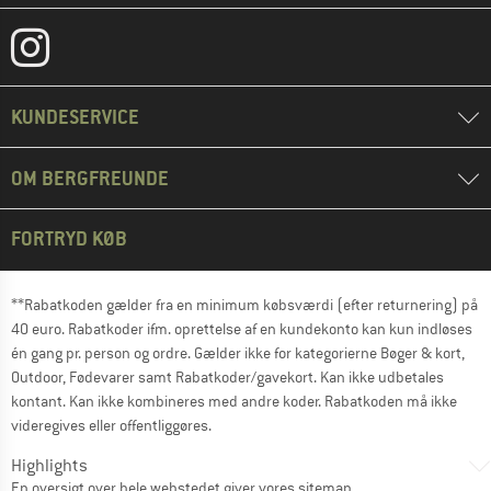
KUNDESERVICE
OM BERGFREUNDE
FORTRYD KØB
**Rabatkoden gælder fra en minimum købsværdi (efter returnering) på
40 euro. Rabatkoder ifm. oprettelse af en kundekonto kan kun indløses
én gang pr. person og ordre. Gælder ikke for kategorierne Bøger & kort,
Outdoor, Fødevarer samt Rabatkoder/gavekort. Kan ikke udbetales
kontant. Kan ikke kombineres med andre koder. Rabatkoden må ikke
videregives eller offentliggøres.
Highlights
En oversigt over hele webstedet giver vores
sitemap
.