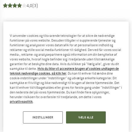
4,0
(3)
Vi anvender cookies og tilsvarende teknologier for at sikre de nødvendige
funktioner på vores website. Desuden tilbyder vi supplerende tjenester og
funktioner og analyserer vores datatrafik for at personalisere indhold og
reklamer og stille social media-funktioner til rådighed. Derved får vores social
media-, reklame- og analysepartnere også information om din benyttelse af
vores website, hvoraf nogle befinder sig i tredjelande uden tilstrækkelige
garantier for at beskytte dine data. Hvis du klikker på "Vælg alle", giver du dit
samtykke til dette.
Hvis du ikke vil acceptere brugen af cookies undtagen de
teknisk nødvendige cookies, så klik her
. Du kan til enhver tid ændre dine
cookie-indstillinger under "Indstillinger" og udvælge enkelte kategorier. Dit
samtykke er frivilligt og ikke nødvendigt til brugen af denne hjemmeside. Det
kan til enhver tid tilbagekaldes eller gives for første gang under "Indstillinger" i
den nederste del på vores hjemmeside. Du kan finde flere oplysninger,
herunder risikoen for overførsler til tredjelande, om dette i vores
privatlivspolitik
.
INDSTILLINGER
VÆLG ALLE