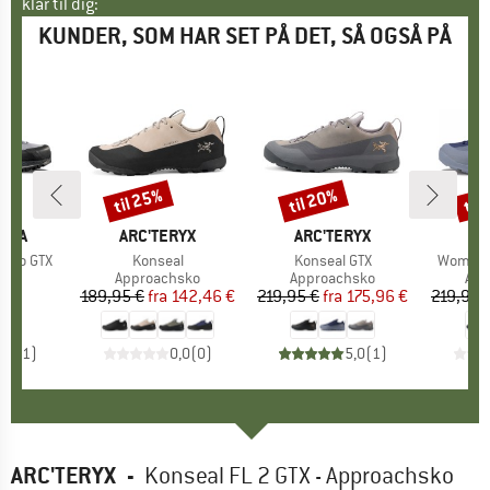
klar til dig:
KUNDER, SOM HAR SET PÅ DET, SÅ OGSÅ PÅ
til 25%
til 20%
til
Rabat
Rabat
Raba
TIVA
MÆRKE
ARC'TERYX
MÆRKE
ARC'TERYX
M
AR
 Evo GTX
Artikel
Konseal
Artikel
Konseal GTX
Artikel
Women's
tgruppe
sko
Produktgruppe
Approachsko
Produktgruppe
Approachsko
Pro
App
 €
is
189,95 €
fra
Pris
Nedsat pris
142,46 €
219,95 €
fra
Pris
Nedsat pris
175,96 €
219,95 
5,0
(
1
)
0,0
(
0
)
5,0
(
1
)
ARC'TERYX
-
Konseal FL 2 GTX - Approachsko