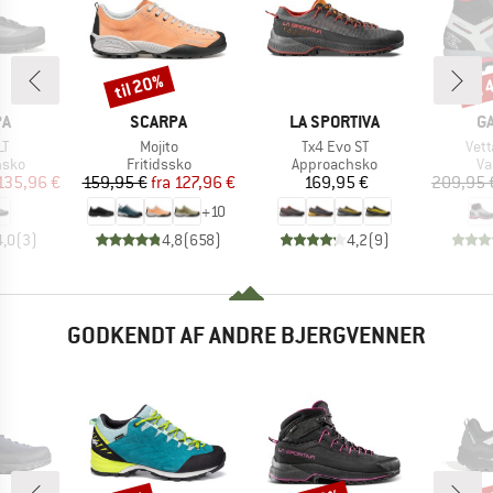
til 20%
til
Rabat
Raba
E
MÆRKE
MÆRKE
M
PA
SCARPA
LA SPORTIVA
G
Artikel
Artikel
Artik
LT
Mojito
Tx4 Evo ST
Vett
ruppe
Produktgruppe
Produktgruppe
Pr
hsko
Fritidssko
Approachsko
Va
is
dsat pris
Pris
Nedsat pris
Pris
135,96 €
159,95 €
fra
127,96 €
169,95 €
209,95 
+
10
4,0
(
3
)
4,8
(
658
)
4,2
(
9
)
GODKENDT AF ANDRE BJERGVENNER