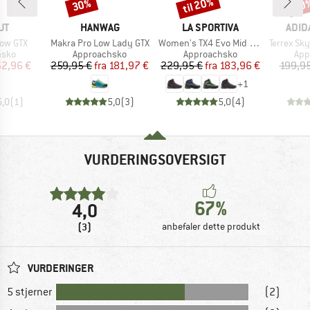
til 20%
30%
20
Rabat
Rabat
Raba
E
MÆRKE
MÆRKE
MÆR
UT
HANWAG
LA SPORTIVA
ADID
Artikel
Artikel
Artikel
Low GTX
Makra Pro Low Lady GTX
Women's TX4 Evo Mid GTX
Terrex Skyc
ruppe
Produktgruppe
Produktgruppe
Pro
hsko
Approachsko
Approachsko
App
is
dsat pris
Pris
Nedsat pris
Pris
Nedsat pris
52,96 €
259,95 €
fra
181,97 €
229,95 €
fra
183,96 €
199,95
+
1
5,0
(
1
)
5,0
(
3
)
5,0
(
4
)
VURDERINGSOVERSIGT
67%
4,0
(3)
anbefaler dette produkt
VURDERINGER
5 stjerner
(2)