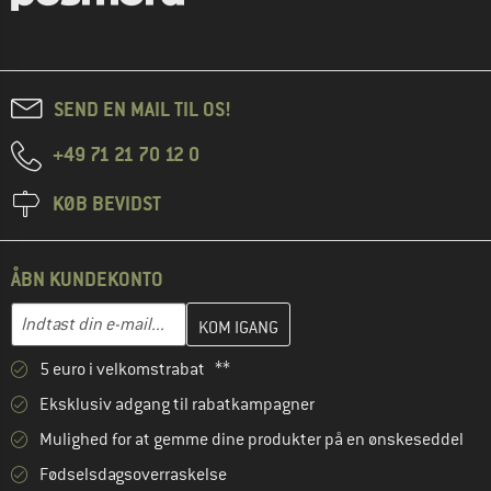
SEND EN MAIL TIL OS!
+49 71 21 70 12 0
KØB BEVIDST
ÅBN KUNDEKONTO
Indtast din e-mailadresse her, og opret i næste trin din kundekon
E-mail-adresse
5 euro i velkomstrabat **
Eksklusiv adgang til rabatkampagner
Mulighed for at gemme dine produkter på en ønskeseddel
Fødselsdagsoverraskelse