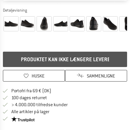
Detaljevisning
PRODUKTET KAN IKKE LÆNGERE LEVERES
HUSKE
SAMMENLIGNE
Find oplysninger om forsendelse her! Åb
Portofri fra 69 € (DK)
Gå til returretten her Åbnes i en infoboks
100 dages returret
> 4.000.000 tilfredse kunder
Alle artikler på lager
Vi er Trustpilot-certificeret - oplysningerne får du