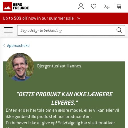
Til kundekontoen
Til 
Til huskesedlen.
Til produk
Up to 50% off now in our summer sale
Up to 50% off now in our summer sale »
Approachsko
Bjergentusiast Hannes
"DETTE PRODUKT KAN IKKE LÆNGERE
LEVERES."
Enten er der her tale om en ældre model, eller vi kan eller vil
ikke genbestille produktet hos producenten.
Du behøver ikke at give op! Selvfølgelig har vi alternativer