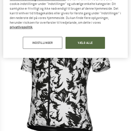
cookie-indstillinger under "Indstillinger" og udvælge enkelte kategorier. Dit
(0)
samtykke er frivilligt og ikke nødvendigt til brugen af denne hjemmeside. Det
kan til enhver tid tilbagekaldes eller gives for første gang under "Indstillinger" i
den nederste del på vores hjemmeside. Du kan finde flere oplysninger,
herunder risikoen for overførsler til tredjelande, om dette i vores
privatlivspolitik
.
INDSTILLINGER
VÆLG ALLE