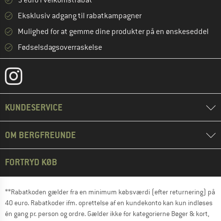
5 euro i velkomstrabat **
Eksklusiv adgang til rabatkampagner
Mulighed for at gemme dine produkter på en ønskeseddel
Fødselsdagsoverraskelse
KUNDESERVICE
OM BERGFREUNDE
FORTRYD KØB
**Rabatkoden gælder fra en minimum købsværdi (efter returnering) på
40 euro. Rabatkoder ifm. oprettelse af en kundekonto kan kun indløses
én gang pr. person og ordre. Gælder ikke for kategorierne Bøger & kort,