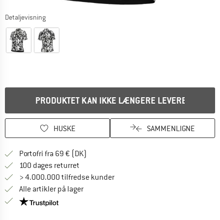
Detaljevisning
PRODUKTET KAN IKKE LÆNGERE LEVERES
HUSKE
SAMMENLIGNE
Find oplysninger om forsendelse her! Åb
Portofri fra 69 € (DK)
Gå til returretten her Åbnes i en infoboks
100 dages returret
> 4.000.000 tilfredse kunder
Alle artikler på lager
Vi er Trustpilot-certificeret - oplysningerne får du