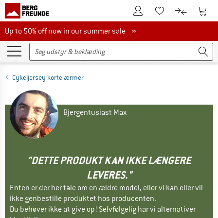
Til kundekontoen
Til 
Til huskesedlen.
Til produk
Up to 50% off now in our summer sale
Up to 50% off now in our summer sale »
Cykeljersey korte ærmer
Bjergentusiast Max
"DETTE PRODUKT KAN IKKE LÆNGERE
LEVERES."
Enten er der her tale om en ældre model, eller vi kan eller vil
ikke genbestille produktet hos producenten.
Du behøver ikke at give op! Selvfølgelig har vi alternativer