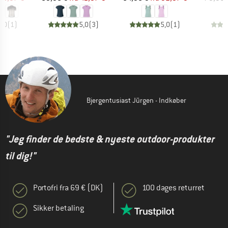
5,0
(
1
)
5,0
(
3
)
5,0
(
1
)
Bjergentusiast Jürgen - Indkøber
"Jeg finder de bedste & nyeste outdoor-produkter
til dig!"
Portofri fra 69 € (DK)
100 dages returret
Sikker betaling