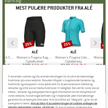
klar til dig:
MEST PULÆRE PRODUKTER FRA ALÉ
til
25%
25%
Rabat
Rabat
Raba
RKE
MÆRKE
ALÉ
MÆRKE
ALÉ
less Unitard
Artikel
Women's Pragma Traguardo 2.0 Shorts
Artikel
Women's Pragma Color Block S/S Jersey
Artikel
Women's Magi
ruppe
ragt
Produktgruppe
Cykelbukser
Produktgruppe
Cykeljersey
Pro
Cyk
is
dsat pris
9,71 €
77,95 €
Pris
Nedsat pris
58,46 €
92,95 €
Pris
Nedsat pris
69,71 €
114,95
+
1
Vi anvender cookies og tilsvarende teknologier for at sikre de nødvendige
4,5
(
2
)
5,0
(
2
)
0,0
(
0
)
funktioner på vores website. Desuden tilbyder vi supplerende tjenester og
funktioner og analyserer vores datatrafik for at personalisere indhold og
reklamer og stille social media-funktioner til rådighed. Derved får vores social
media-, reklame- og analysepartnere også information om din benyttelse af
vores website, hvoraf nogle befinder sig i tredjelande uden tilstrækkelige
garantier for at beskytte dine data. Hvis du klikker på "Vælg alle", giver du dit
ALÉ
-
samtykke til dette.
Hvis du ikke vil acceptere brugen af cookies undtagen de
Kid's Essenza S/S Jersey - Cykeljersey
teknisk nødvendige cookies, så klik her
. Du kan til enhver tid ændre dine