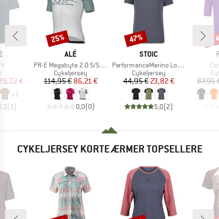
til
25%
47%
Rabat
Rabat
Raba
KE
MÆRKE
MÆRKE
E
ALÉ
STOIC
Artikel
Artikel
Art
 V
PR-E Megabyte 2.0 S/S Jersey
PerformanceMerino LofsdalenSt. MTB S/S
Co
ktgruppe
Produktgruppe
Produktgruppe
Pr
t
Cykeljersey
Cykeljersey
Cy
is
dsat pris
Pris
Nedsat pris
Pris
Nedsat pris
29,22 €
114,95 €
86,21 €
44,95 €
23,82 €
87,95 
+
1
4,3
(
3
)
0,0
(
0
)
5,0
(
2
)
CYKELJERSEY KORTE ÆRMER TOPSELLERE