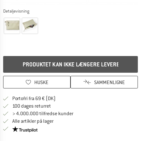
Detaljevisning
PRODUKTET KAN IKKE LÆNGERE LEVERES
HUSKE
SAMMENLIGNE
Find oplysninger om forsendelse her! Åb
Portofri fra 69 € (DK)
Gå til returretten her Åbnes i en infoboks
100 dages returret
> 4.000.000 tilfredse kunder
Alle artikler på lager
Vi er Trustpilot-certificeret - oplysningerne får du