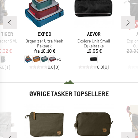
25
Raba
MÆRKE
MÆRKE
 TIGER
EXPED
AEVOR
Artikel
Artikel
Artikel
ector S VL
Organizer Ultra Mesh
Explore Unit Small
Explor
uktgruppe
Produktgruppe
Produktgruppe
Pr
Paksæk
Cykeltaske
Cy
is
dsat pris
Pris
Pris
6,32 €
fra
16,10 €
19,95 €
29,95
+
1
5,0
(
1
)
0,0
(
0
)
0,0
(
0
)
ØVRIGE TASKER TOPSELLERE