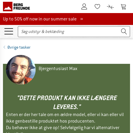
Til kundekontoen
Til 
Til huskesedlen.
Til produk
Up to 50% off now in our summer sale
Up to 50% off now in our summer sale »
Øvrige tasker
Bjergentusiast Max
"DETTE PRODUKT KAN IKKE LÆNGERE
LEVERES."
Enten er der her tale om en ældre model, eller vi kan eller vil
ikke genbestille produktet hos producenten.
Du behøver ikke at give op! Selvfølgelig har vi alternativer