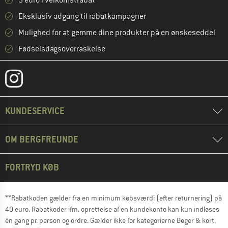
5 euro i velkomstrabat **
Eksklusiv adgang til rabatkampagner
Mulighed for at gemme dine produkter på en ønskeseddel
Fødselsdagsoverraskelse
KUNDESERVICE
OM BERGFREUNDE
FORTRYD KØB
**Rabatkoden gælder fra en minimum købsværdi (efter returnering) på
40 euro. Rabatkoder ifm. oprettelse af en kundekonto kan kun indløses
én gang pr. person og ordre. Gælder ikke for kategorierne Bøger & kort,