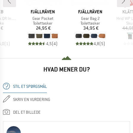
15
Raba
E
MÆRKE
MÆRKE
MÆR
EB
FJÄLLRÄVEN
FJÄLLRÄVEN
KLÄT
Artikel
Artikel
Artikel
er Pocket
Gear Pocket
Gear Bag 2
Hrid WP 
tgruppe
Produktgruppe
Produktgruppe
Pro
ske
Toilettasker
Toilettasker
Sku
is
Pris
Pris
 €
24,95 €
34,95 €
44,9
5,0
(
1
)
4,5
(
4
)
4,8
(
5
)
HVAD MENER DU?
STIL ET SPØRGSMÅL
SKRIV EN VURDERING
DEL ET BILLEDE