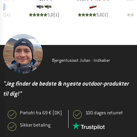
5,0
(
4
)
5,0
(
1
)
5,0
(
1
)
Bjergentusiast Julian - Indkøber
"Jeg finder de bedste & nyeste outdoor-produkter
til dig!"
Portofri fra 69 € (DK)
100 dages returret
Sikker betaling