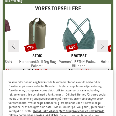
klar til dig:
VORES TOPSELLERE
57%
40%
80
Rabat
Rabat
Raba
E
OX
MÆRKE
STOIC
MÆRKE
PROTEST
k T-Shirt
Artikel
HarnosandSt. II Dry Bag
Artikel
Women's PRTMM Patio Triangle
Artikel
HeladagenSt. Insulated
gruppe
hirt
Produktgruppe
Paksæk
Produktgruppe
Bikinitop
Pr
Te
is
dsat pris
62,97 €
9,95 €
fra
Pris
Nedsat pris
4,28 €
39,95 €
Pris
Nedsat pris
23,97 €
24,95
Vi anvender cookies og tilsvarende teknologier for at sikre de nødvendige
4,3
(
3
)
5,0
(
2
)
4,9
(
23
)
funktioner på vores website. Desuden tilbyder vi supplerende tjenester og
funktioner og analyserer vores datatrafik for at personalisere indhold og
reklamer og stille social media-funktioner til rådighed. Derved får vores social
media-, reklame- og analysepartnere også information om din benyttelse af
vores website, hvoraf nogle befinder sig i tredjelande uden tilstrækkelige
garantier for at beskytte dine data. Hvis du klikker på "Vælg alle", giver du dit
AEVOR
-
samtykke til dette.
Hvis du ikke vil acceptere brugen af cookies undtagen de
Explore Organiser - Cykeltaske
teknisk nødvendige cookies, så klik her
. Du kan til enhver tid ændre dine