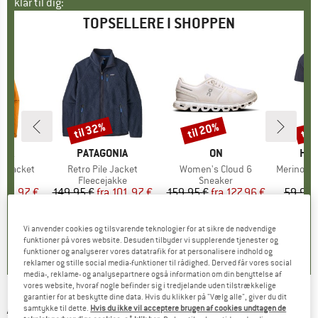
klar til dig:
TOPSELLERE I SHOPPEN
til 32%
til 20%
til
Rabat
Rabat
Raba
NIA
MÆRKE
PATAGONIA
MÆRKE
ON
MÆ
HEB
3L Jacket
Artikel
Retro Pile Jacket
Artikel
Women's Cloud 6
Artikel
MerinoMix150 Pi
tgruppe
kke
Produktgruppe
Fleecejakke
Produktgruppe
Sneaker
Pr
Mer
is
dsat pris
139,97 €
149,95 €
fra
Pris
Nedsat pris
101,97 €
159,95 €
fra
Pris
Nedsat pris
127,96 €
59,95 
+
8
+
1
+
9
,7
(
79
)
4,6
(
71
)
4,7
(
48
)
Vi anvender cookies og tilsvarende teknologier for at sikre de nødvendige
funktioner på vores website. Desuden tilbyder vi supplerende tjenester og
funktioner og analyserer vores datatrafik for at personalisere indhold og
reklamer og stille social media-funktioner til rådighed. Derved får vores social
media-, reklame- og analysepartnere også information om din benyttelse af
vores website, hvoraf nogle befinder sig i tredjelande uden tilstrækkelige
garantier for at beskytte dine data. Hvis du klikker på "Vælg alle", giver du dit
ACLIMA
-
Women's WoolNet Original T-Shirt -
samtykke til dette.
Hvis du ikke vil acceptere brugen af cookies undtagen de