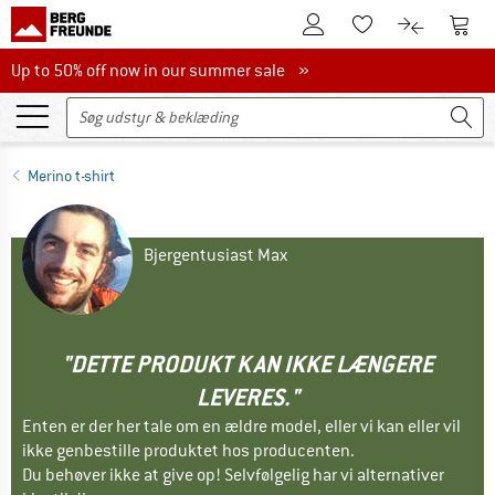
Til kundekontoen
Til 
Til huskesedlen.
Til produk
Up to 50% off now in our summer sale
Up to 50% off now in our summer sale »
Merino t-shirt
Bjergentusiast Max
"DETTE PRODUKT KAN IKKE LÆNGERE
LEVERES."
Enten er der her tale om en ældre model, eller vi kan eller vil
ikke genbestille produktet hos producenten.
Du behøver ikke at give op! Selvfølgelig har vi alternativer