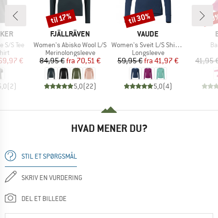
til 30%
til 17%
20
Rabat
Rabat
Raba
MÆRKE
MÆRKE
AKER
FJÄLLRÄVEN
VAUDE
Artikel
Artikel
Art
e S/S Tee
Women's Abisko Wool L/S
Women's Sveit L/S Shirt II
Ba
gruppe
Produktgruppe
Produktgruppe
hirt
Merinolongsleeve
Longsleeve
is
dsat pris
Pris
Nedsat pris
Pris
Nedsat pris
69,97 €
84,95 €
fra
70,51 €
59,95 €
fra
41,97 €
41,95 
5,0
(
2
)
5,0
(
22
)
5,0
(
4
)
HVAD MENER DU?
STIL ET SPØRGSMÅL
SKRIV EN VURDERING
DEL ET BILLEDE