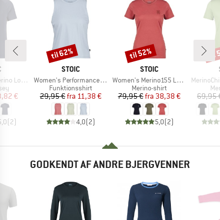
til 62%
til 52%
til
Rabat
Rabat
Raba
KE
MÆRKE
MÆRKE
C
STOIC
STOIC
Artikel
Artikel
Artikel
nSt. MTB S/S
Women's PerformanceMerino BorgholmSt. Tank
Women's Merino155 LaholmSt. T-Shirt Daisy Flower
MerinoChill M
gruppe
Produktgruppe
Produktgruppe
Pro
sey
Funktionsshirt
Merino-shirt
Mer
is
dsat pris
Pris
Nedsat pris
Pris
Nedsat pris
3,82 €
29,95 €
fra
11,38 €
79,95 €
fra
38,38 €
69,95 
5,0
(
2
)
4,0
(
2
)
5,0
(
2
)
GODKENDT AF ANDRE BJERGVENNER