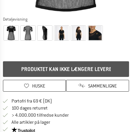
Detaljevisning
PRODUKTET KAN IKKE LÆNGERE LEVERES
HUSKE
SAMMENLIGNE
Find oplysninger om forsendelse her! Åb
Portofri fra 69 € (DK)
Gå til returretten her Åbnes i en infoboks
100 dages returret
> 4.000.000 tilfredse kunder
Alle artikler på lager
Vi er Trustpilot-certificeret - oplysningerne får du