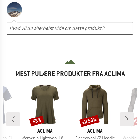
MEST PULÆRE PRODUKTER FRA ACLIMA
til 53%
55%
30
Rabat
Rabat
Raba
E
MÆRKE
MÆRKE
A
ACLIMA
ACLIMA
A
Artikel
Artikel
Artikel
assic Tee
Women's Lightwool 180 Loose Fit Tee W
Fleecewool V2 Hoodie
WoolNet 