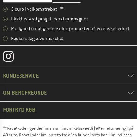
5 euro i velkomstrabat **
Eksklusiv adgang til rabatkampagner
Mulighed for at gemme dine produkter på en ønskeseddel
Fødselsdagsoverraskelse
KUNDESERVICE
OM BERGFREUNDE
FORTRYD KØB
**Rabatkoden gælder fra en minimum købsværdi (efter returnering) på
40 euro. Rabatkoder ifm. oprettelse af en kundekonto kan kun indløses