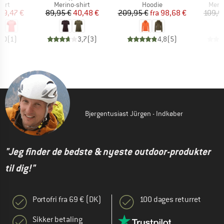
gruppe
Produktgruppe
Produktgruppe
Prod
hirt
Merino-shirt
Hoodie
Meri
is
dsat pris
Pris
Nedsat pris
Pris
Nedsat pris
59,47 €
89,95 €
40,48 €
209,95 €
fra
98,68 €
109,9
4,0
(
1
)
3,7
(
3
)
4,8
(
5
)
Bjergentusiast Jürgen - Indkøber
"Jeg finder de bedste & nyeste outdoor-produkter
til dig!"
Portofri fra 69 € (DK)
100 dages returret
Sikker betaling