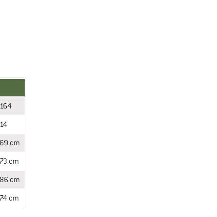
164
14
69 cm
73 cm
86 cm
74 cm