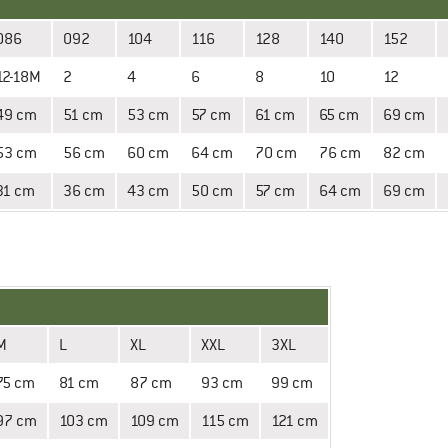
086
092
104
116
128
140
152
12-18M
2
4
6
8
10
12
49 cm
51 cm
53 cm
57 cm
61 cm
65 cm
69 cm
53 cm
56 cm
60 cm
64 cm
70 cm
76 cm
82 cm
31 cm
36 cm
43 cm
50 cm
57 cm
64 cm
69 cm
M
L
XL
XXL
3XL
75 cm
81 cm
87 cm
93 cm
99 cm
97 cm
103 cm
109 cm
115 cm
121 cm