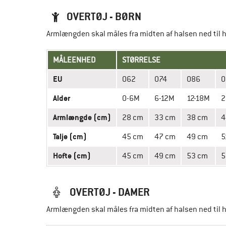
OVERTØJ - BØRN
Armlængden skal måles fra midten af halsen ned til
MÅLEENHED
STØRRELSE
EU
062
074
086
0
Alder
0-6M
6-12M
12-18M
2
Armlængde (cm)
28 cm
33 cm
38 cm
4
Talje (cm)
45 cm
47 cm
49 cm
5
Hofte (cm)
45 cm
49 cm
53 cm
5
OVERTØJ - DAMER
Armlængden skal måles fra midten af halsen ned til