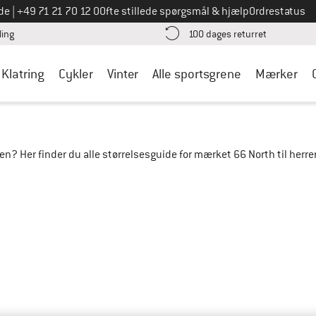
Ring til os på
de
|
+49 71 21 70 12 0
Ofte stillede spørgsmål & hjælp
Ordrestatus
Find betalingsoplysningerne her! Åbnes i en infoboks
Gå til retur
ling
100 dages returret
Klatring
Cykler
Vinter
Alle sportsgrene
Mærker
aren? Her finder du alle størrelsesguide for mærket 66 North til her