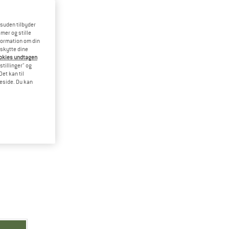
esuden tilbyder
mer og stille
formation om din
eskytte dine
ookies undtagen
stillinger" og
et kan til
meside. Du kan