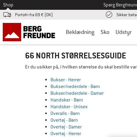
Til
Shop
Spørg Bergfreun
Portofri fra 69 € (DK)
Sikker beta
Beklædning
Sko
Udstyr
66 NORTH STØRRELSESGUIDE
Er du usikker på, i hvilken størrelse du skal bestille v
Bukser - Herrer
Bukser/nederdele - Børn
Bukser/nederdele - Damer
Handsker - Børn
Handsker - Unisex
Overalls - Børn
Overtøj - Børn
Overtøj - Damer
Overtøj - Herrer