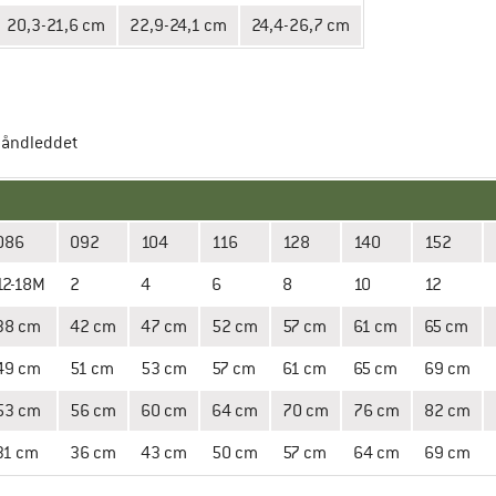
20,3-21,6 cm
22,9-24,1 cm
24,4-26,7 cm
 håndleddet
086
092
104
116
128
140
152
12-18M
2
4
6
8
10
12
38 cm
42 cm
47 cm
52 cm
57 cm
61 cm
65 cm
49 cm
51 cm
53 cm
57 cm
61 cm
65 cm
69 cm
53 cm
56 cm
60 cm
64 cm
70 cm
76 cm
82 cm
31 cm
36 cm
43 cm
50 cm
57 cm
64 cm
69 cm