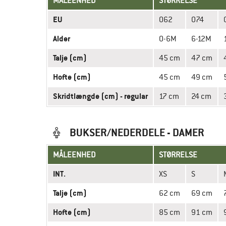
MÅLEENHED
STØRRELSE
EU
062
074
Alder
0-6M
6-12M
Talje (cm)
45 cm
47 cm
Hofte (cm)
45 cm
49 cm
Skridtlængde (cm) - regular
17 cm
24 cm
BUKSER/NEDERDELE - DAMER
MÅLEENHED
STØRRELSE
INT.
XS
S
Talje (cm)
62 cm
69 cm
Hofte (cm)
85 cm
91 cm