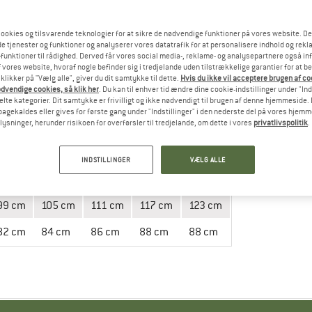
ookies og tilsvarende teknologier for at sikre de nødvendige funktioner på vores website. D
e tjenester og funktioner og analyserer vores datatrafik for at personalisere indhold og rekla
vejledning
funktioner til rådighed. Derved får vores social media-, reklame- og analysepartnere også in
 vores website, hvoraf nogle befinder sig i tredjelande uden tilstrækkelige garantier for at b
 klikker på "Vælg alle", giver du dit samtykke til dette.
Hvis du ikke vil acceptere brugen af c
dvendige cookies, så klik her
. Du kan til enhver tid ændre dine cookie-indstillinger under "Ind
te kategorier. Dit samtykke er frivilligt og ikke nødvendigt til brugen af denne hjemmeside. D
lbagekaldes eller gives for første gang under "Indstillinger" i den nederste del på vores hjem
plysninger, herunder risikoen for overførsler til tredjelande, om dette i vores
privatlivspolitik
.
M
L
XL
XXL
3XL
INDSTILLINGER
VÆLG ALLE
84 cm
90 cm
96 cm
102 cm
108 cm
99 cm
105 cm
111 cm
117 cm
123 cm
82 cm
84 cm
86 cm
88 cm
88 cm