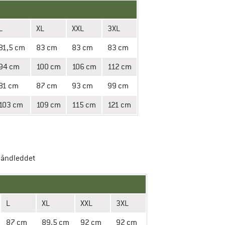
L
XL
XXL
3XL
81,5 cm
83 cm
83 cm
83 cm
94 cm
100 cm
106 cm
112 cm
81 cm
87 cm
93 cm
99 cm
103 cm
109 cm
115 cm
121 cm
 håndleddet
L
XL
XXL
3XL
87 cm
89,5 cm
92 cm
92 cm