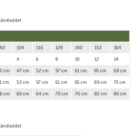
 håndleddet
92
104
116
128
140
152
164
4
6
8
10
12
14
2 cm
47 cm
52 cm
57 cm
61 cm
65 cm
69 cm
1 cm
53 cm
57 cm
61 cm
65 cm
69 cm
73 cm
6 cm
60 cm
64 cm
70 cm
76 cm
82 cm
86 cm
 håndleddet