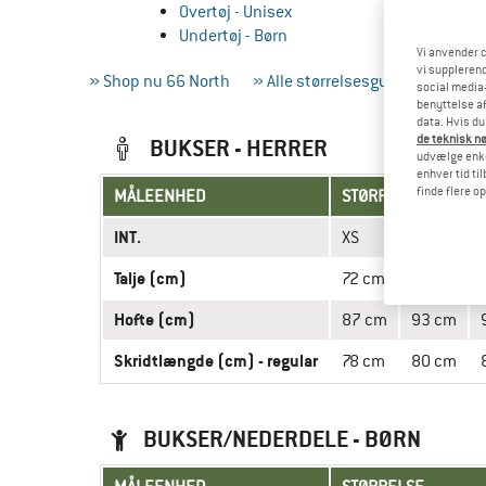
Overtøj - Unisex
Undertøj - Børn
Vi anvender c
vi supplerend
» Shop nu 66 North
» Alle størrelsesguide
» Måle
social media-
benyttelse af
data. Hvis du
de teknisk nø
BUKSER - HERRER
udvælge enkel
enhver tid ti
finde flere o
MÅLEENHED
STØRRELSE
INT.
XS
S
Talje (cm)
72 cm
78 cm
Hofte (cm)
87 cm
93 cm
Skridtlængde (cm) - regular
78 cm
80 cm
BUKSER/NEDERDELE - BØRN