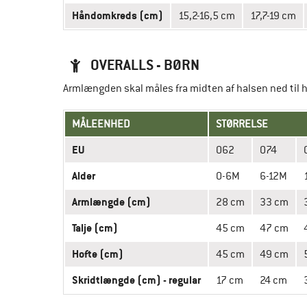
Håndomkreds (cm)
15,2-16,5 cm
17,7-19 cm
OVERALLS - BØRN
Armlængden skal måles fra midten af halsen ned til
MÅLEENHED
STØRRELSE
EU
062
074
Alder
0-6M
6-12M
Armlængde (cm)
28 cm
33 cm
Talje (cm)
45 cm
47 cm
Hofte (cm)
45 cm
49 cm
Skridtlængde (cm) - regular
17 cm
24 cm