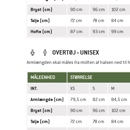
Bryst (cm)
90 cm
96 cm
102 cm
Talje (cm)
72 cm
78 cm
84 cm
Hofte (cm)
87 cm
93 cm
99 cm
OVERTØJ - UNISEX
Armlængden skal måles fra midten af halsen ned til
MÅLEENHED
STØRRELSE
INT.
XS
S
M
Armlængde (cm)
79,5 cm
82 cm
84,5 cm
Bryst (cm)
90 cm
96 cm
102 cm
Talje (cm)
72 cm
78 cm
84 cm