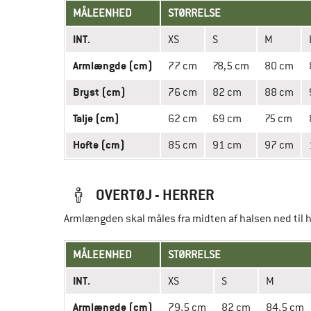
MÅLEENHED
STØRRELSE
INT.
XS
S
M
Armlængde (cm)
77 cm
78,5 cm
80 cm
Bryst (cm)
76 cm
82 cm
88 cm
Talje (cm)
62 cm
69 cm
75 cm
Hofte (cm)
85 cm
91 cm
97 cm
OVERTØJ - HERRER
Armlængden skal måles fra midten af halsen ned til
MÅLEENHED
STØRRELSE
INT.
XS
S
M
Armlængde (cm)
79,5 cm
82 cm
84,5 cm