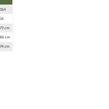
164
14
73 cm
86 cm
74 cm