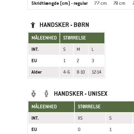
Skridtlængde (cm) - regular
77 cm
78 cm
HANDSKER - BØRN
MÅLEENHED
STØRRELSE
INT.
S
M
L
EU
1
2
3
Alder
4-6
8-10
12-14
HANDSKER - UNISEX
MÅLEENHED
STØRRELSE
INT.
XS
S
EU
0
1