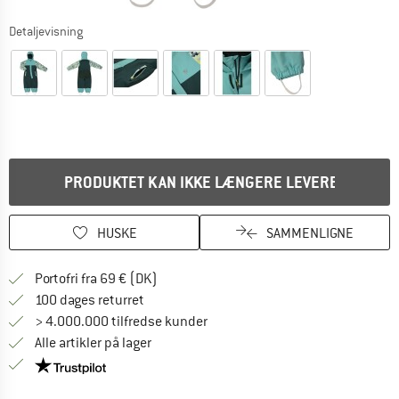
Detaljevisning
PRODUKTET KAN IKKE LÆNGERE LEVERES
HUSKE
SAMMENLIGNE
Find oplysninger om forsendelse her! Åb
Portofri fra 69 € (DK)
Gå til returretten her Åbnes i en infoboks
100 dages returret
> 4.000.000 tilfredse kunder
Alle artikler på lager
Vi er Trustpilot-certificeret - oplysningerne får du