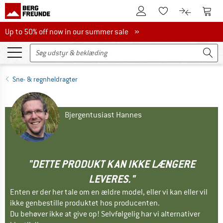
Til kundekontoen
Til 
Til huskesedlen.
Til produk
Up to 50% off now in our summer sale
Up to 50% off now in our summer sale »
Sne- & regnheldragter
Bjergentusiast Hannes
"DETTE PRODUKT KAN IKKE LÆNGERE
LEVERES."
Enten er der her tale om en ældre model, eller vi kan eller vil
ikke genbestille produktet hos producenten.
Du behøver ikke at give op! Selvfølgelig har vi alternativer