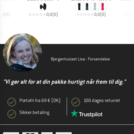
0,0
(
0
)
0,0
(
0
)
0,0
(
0
)
Bjergentusiast Lisa - Forsendelse
"Vi gør alt for at din pakke hurtigt når frem til dig."
Portofri fra 69 € (DK)
100 dages returret
Sikker betaling