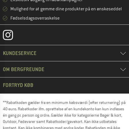
Mulighed for at gemme dine produkter på en ønskeseddel
Fødselsdagsoverraskelse
KUNDESERVICE
OM BERGFREUNDE
FORTRYD KØB
**Rabatkoden gælder fra en minimum købsværdi (efter returnering) på
40 euro. Rabatkoder ifm. oprettelse af en kundekonto kan kun indløses
én gang pr. person og ordre. Gælder ikke for kategorierne Bøger & kort,
Outdoor, Fødevarer samt Rabatkoder/gavekort. Kan ikke udbetales
kontant. Kan ikke kombineres med andre koder. Rabatkoden må ikke