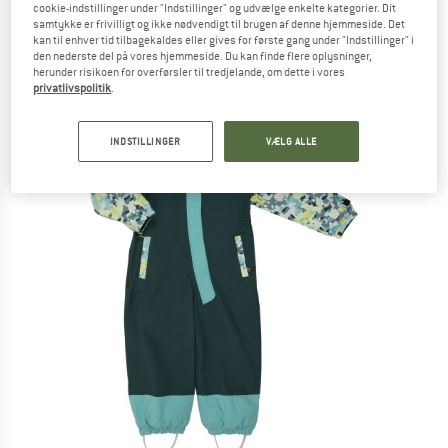
cookie-indstillinger under "Indstillinger" og udvælge enkelte kategorier. Dit
(0)
samtykke er frivilligt og ikke nødvendigt til brugen af denne hjemmeside. Det
kan til enhver tid tilbagekaldes eller gives for første gang under "Indstillinger" i
den nederste del på vores hjemmeside. Du kan finde flere oplysninger,
herunder risikoen for overførsler til tredjelande, om dette i vores
privatlivspolitik
.
INDSTILLINGER
VÆLG ALLE