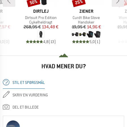
50%
25%
25
Rabat
Rabat
Raba
E
MÆRKE
MÆRKE
ER
DIRTLEJ
ZIENER
Z
l
Artikel
Artikel
Artik
o
Dirtsuit Pro Edition
Curdt Bike Glove
Wome
tgruppe
Produktgruppe
Produktgruppe
Pr
er
Cykelheldragt
Handsker
H
is
dsat pris
Pris
Nedsat pris
Pris
Nedsat pris
7,97 €
268,95 €
134,48 €
19,95 €
14,96 €
19,9
0,0
(
0
)
4,8
(
13
)
5,0
(
1
)
HVAD MENER DU?
STIL ET SPØRGSMÅL
SKRIV EN VURDERING
DEL ET BILLEDE