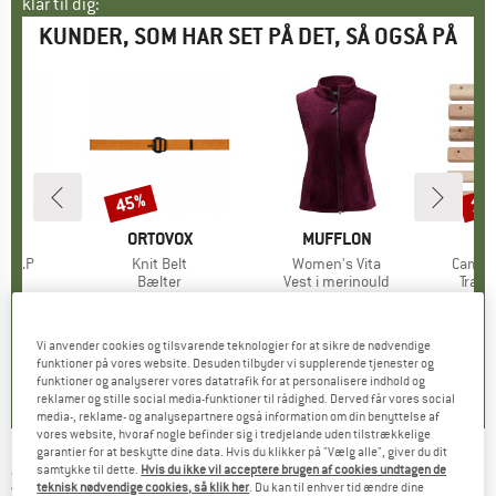
klar til dig:
KUNDER, SOM HAR SET PÅ DET, SÅ OGSÅ PÅ
45%
10
Rabat
Raba
E
ON
MÆRKE
ORTOVOX
MÆRKE
MUFFLON
M
ME
.I.A.P
Artikel
Knit Belt
Artikel
Women's Vita
Artikel
Campu
ktgruppe
eb
Produktgruppe
Bælter
Produktgruppe
Vest i merinould
Prod
Træni
is
dsat pris
1,56 €
29,95 €
Pris
Nedsat pris
16,47 €
227,95 €
Pris
69,95
Vi anvender cookies og tilsvarende teknologier for at sikre de nødvendige
5,0
(
4
)
3,0
(
2
)
4,9
(
18
)
funktioner på vores website. Desuden tilbyder vi supplerende tjenester og
funktioner og analyserer vores datatrafik for at personalisere indhold og
reklamer og stille social media-funktioner til rådighed. Derved får vores social
media-, reklame- og analysepartnere også information om din benyttelse af
vores website, hvoraf nogle befinder sig i tredjelande uden tilstrækkelige
garantier for at beskytte dine data. Hvis du klikker på "Vælg alle", giver du dit
samtykke til dette.
Hvis du ikke vil acceptere brugen af cookies undtagen de
ZIENER
-
Kid's Anup Mini - Kedeldragt
teknisk nødvendige cookies, så klik her
. Du kan til enhver tid ændre dine