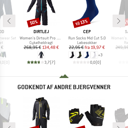
til 13%
50%
35
Rabat
Rabat
Raba
E
MÆRKE
MÆRKE
M
OD
DIRTLEJ
CEP
S
Artikel
Artikel
Artikel
inwear Set
Women's Dirtsuit Pro Edition
Run Socks Mid Cut 5.0
Women's Agner
tgruppe
Produktgruppe
Produktgruppe
Pr
æt
Cykelheldragt
Løbesokker
Re
is
Pris
Nedsat pris
Pris
Nedsat pris
 €
268,95 €
134,48 €
22,95 €
fra
19,97 €
249,9
+
3
0,0
(
0
)
3,7
(
7
)
0,0
(
0
)
GODKENDT AF ANDRE BJERGVENNER