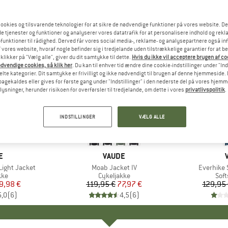
ookies og tilsvarende teknologier for at sikre de nødvendige funktioner på vores website. D
e tjenester og funktioner og analyserer vores datatrafik for at personalisere indhold og rekla
funktioner til rådighed. Derved får vores social media-, reklame- og analysepartnere også in
 vores website, hvoraf nogle befinder sig i tredjelande uden tilstrækkelige garantier for at b
 klikker på "Vælg alle", giver du dit samtykke til dette.
Hvis du ikke vil acceptere brugen af c
dvendige cookies, så klik her
. Du kan til enhver tid ændre dine cookie-indstillinger under "Ind
te kategorier. Dit samtykke er frivilligt og ikke nødvendigt til brugen af denne hjemmeside. D
lbagekaldes eller gives for første gang under "Indstillinger" i den nederste del på vores hjem
plysninger, herunder risikoen for overførsler til tredjelande, om dette i vores
privatlivspolitik
.
til 35%
35%
Rabat
Rabat
INDSTILLINGER
VÆLG ALLE
KE
E
MÆRKE
VAUDE
Light Jacket
Artikel
Moab Jacket IV
Artikel
Everhike 
tgruppe
kke
Produktgruppe
Cykeljakke
Pro
Soft
is
dsat pris
9,98 €
119,95 €
Pris
Nedsat pris
77,97 €
129,95
5,0
(
6
)
4,5
(
6
)