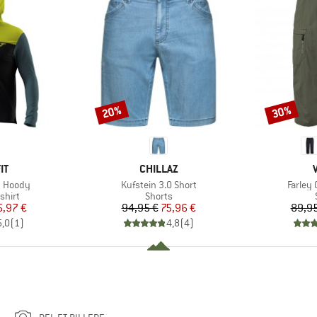
20%
30%
Rabat
Rabat
E
MÆRKE
IT
CHILLAZ
Artikel
Artikel
n Hoody
Kufstein 3.0 Short
Farley 
ruppe
Produktgruppe
shirt
Shorts
is
dsat pris
Pris
Nedsat pris
5,97 €
94,95 €
75,96 €
89,95
5,0
(
1
)
4,8
(
4
)