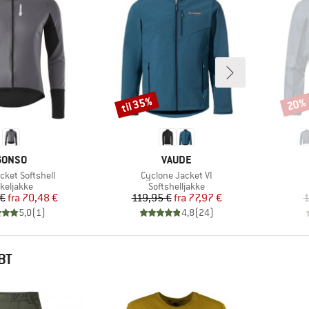
til 35%
20%
Rabat
Rabat
MÆRKE
MÆRKE
GONSO
VAUDE
Artikel
cket Softshell
Cyclone Jacket VI
oduktgruppe
Produktgruppe
keljakke
Softshelljakke
Pris
Nedsat pris
Pris
Nedsat pris
 €
fra
70,48 €
119,95 €
fra
77,97 €
1
5,0
(
1
)
4,8
(
24
)
BT