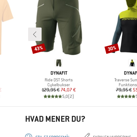
43%
30%
Rabat
Rabat
MÆRKE
MÆRK
DYNAFIT
DYNAF
Artikel
Artikel
Ride DST Shorts
Traverse Su
uppe
Produktgruppe
Produktg
Cykelbukser
Funktions
 pris
Pris
Nedsat pris
Pr
Ne
€
129,95 €
74,07 €
79,95 €
5
)
5,0
(
2
)
HVAD MENER DU?