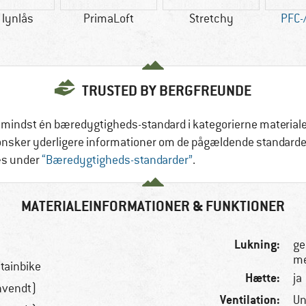
 lynlås
PrimaLoft
Stretchy
PFC-/
TRUSTED BY BERGFREUNDE
 mindst én bæredygtigheds-standard i kategorierne materialer,
ønsker yderligere informationer om de pågældende standarder,
æs under
“Bæredygtigheds-standarder”
.
MATERIALEINFORMATIONER & FUNKTIONER
Lukning:
ge
me
ntainbike
Hætte:
ja
nvendt)
Ventilation:
Un