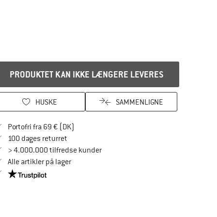
PRODUKTET KAN IKKE LÆNGERE LEVERES
HUSKE
SAMMENLIGNE
Find oplysninger om forsendelse her! Åbnes
Portofri fra 69 € (DK)
Gå til returretten her Åbnes i en infoboks
100 dages returret
> 4.000.000 tilfredse kunder
Alle artikler på lager
Vi er Trustpilot-certificeret - oplysningerne får du her