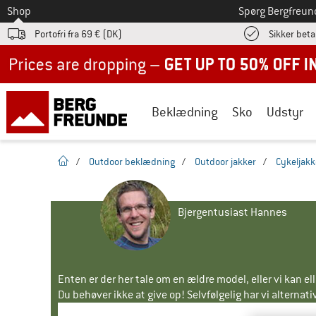
Til
Shop
Spørg Bergfreun
Portofri fra 69 € (DK)
Sikker beta
Up to 50% off now in our summer sale
Beklædning
Sko
Udstyr
Hjemmeside
/
Outdoor beklædning
/
Outdoor jakker
/
Cykeljakk
Bjergentusiast Hannes
Enten er der her tale om en ældre model, eller vi kan e
Du behøver ikke at give op! Selvfølgelig har vi alternative