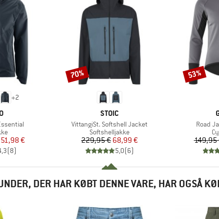
70%
53%
Rabat
Rabat
+
2
E
MÆRKE
O
STOIC
Artikel
Artikel
ssential
VittangiSt. Softshell Jacket
Road Ja
tgruppe
Produktgruppe
Pr
kke
Softshelljakke
Cy
is
dsat pris
Pris
Nedsat pris
51,98 €
229,95 €
68,99 €
149,95
4,3
(
8
)
5,0
(
6
)
UNDER, DER HAR KØBT DENNE VARE, HAR OGSÅ KØ