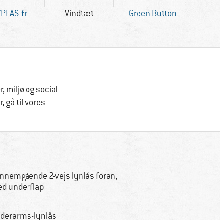
PFAS-fri
Vindtæt
Green Button
 miljø og social
 gå til vores
nnemgående 2-vejs lynlås foran,
d underflap
derarms-lynlås