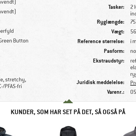
nvendt)
Tasker:
2 
nvendt)
in
Ryglængde:
75
berfyld
Vægt:
56
Green Button
Reference størrelse:
i 
Pasform:
no
Ekstraudstyr:
re
el
ry
e, stretchy,
Juridisk meddelelse:
Pr
C-/PFAS-fri
Varenr.:
05
KUNDER, SOM HAR SET PÅ DET, SÅ OGSÅ PÅ