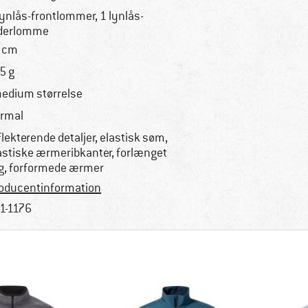
lynlås-frontlommer, 1 lynlås-
derlomme
 cm
5 g
medium størrelse
rmal
flekterende detaljer, elastisk søm,
astiske ærmeribkanter, forlænget
g, forformede ærmer
oducentinformation
1-1176