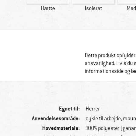
65 g
Hætte
Isoleret
Med
Dette produkt opfylder
ansvarlighed. Hvis du 
informationsside og l
Egnet til:
Herrer
Anvendelsesområde:
cykle til arbejde, mou
Hovedmateriale:
100% polyester (gena