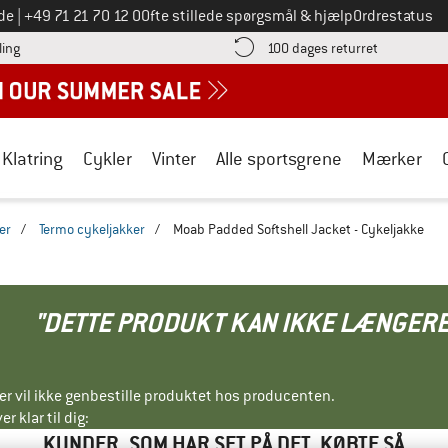
Ring til os på
de
|
+49 71 21 70 12 0
Ofte stillede spørgsmål & hjælp
Ordrestatus
Find betalingsoplysningerne her! Åbnes i en infoboks
Gå til retur
ling
100 dages returret
Klatring
Cykler
Vinter
Alle sportsgrene
Mærker
er
/
Termo cykeljakker
/
Moab Padded Softshell Jacket - Cykeljakke
"DETTE PRODUKT KAN IKKE LÆNGERE
ller vil ikke genbestille produktet hos producenten.
r klar til dig:
KUNDER, SOM HAR SET PÅ DET, KØBTE SÅ