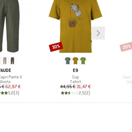
30%
20%
Rabat
Rabat
MÆRKE
MÆRKE
VAUDE
E9
Artikel
Artike
Capri Pants II
Cup
Care 
Produktgruppe
Produktgruppe
Pr
Shorts
T-shirt
Im
Pris
Nedsat pris
Pris
Nedsat pris
 €
62,97 €
44,95 €
31,47 €
5,0
(
3
)
2,5
(
2
)