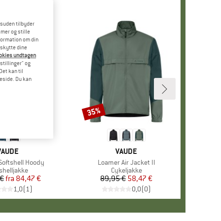
esuden tilbyder
mer og stille
formation om din
eskytte dine
ookies undtagen
stillinger" og
et kan til
meside. Du kan
35%
Rabat
MÆRKE
VAUDE
MÆRKE
VAUDE
Softshell Hoody
Artikel
Loamer Air Jacket II
duktgruppe
shelljakke
Produktgruppe
Cykeljakke
 €
fra
Pris
Nedsat pris
84,47 €
89,95 €
Pris
Nedsat pris
58,47 €
1,0
(
1
)
0,0
(
0
)