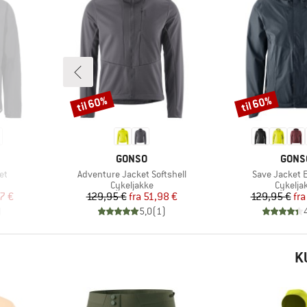
til 60%
til 60%
Rabat
Rabat
MÆRKE
MÆRK
GONSO
GONS
Artikel
Artikel
et
Adventure Jacket Softshell
Save Jacket E
pe
Produktgruppe
Produk
Cykeljakke
Cykelja
 pris
Pris
Nedsat pris
Pr
Ne
7 €
129,95 €
fra
51,98 €
129,95 €
fra
)
5,0
(
1
)
K