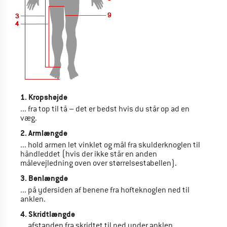
1. Kropshøjde
... fra top til tå – det er bedst hvis du står op ad en
væg.
2. Armlængde
... hold armen let vinklet og mål fra skulderknoglen til
håndleddet (hvis der ikke står en anden
målevejledning oven over størrelsestabellen).
3. Benlængde
... på ydersiden af benene fra hofteknoglen ned til
anklen.
4. Skridtlængde
... afstanden fra skridtet til ned under anklen.