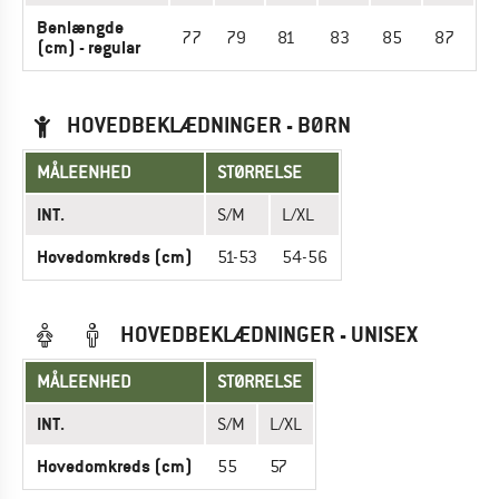
Benlængde
77
79
81
83
85
87
(cm) - regular
HOVEDBEKLÆDNINGER - BØRN
MÅLEENHED
STØRRELSE
INT.
S/M
L/XL
Hovedomkreds (cm)
51-53
54-56
HOVEDBEKLÆDNINGER - UNISEX
MÅLEENHED
STØRRELSE
INT.
S/M
L/XL
Hovedomkreds (cm)
55
57