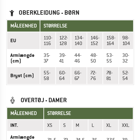
OBERKLEIDUNG - BØRN
MÅLEENHED
STØRRELSE
110-
122-
134-
146-
158-
98-
EU
116
128
140
152
164
104
Armlængde
35-
39-
44-
48-
53-
30-
(cm)
37
41
46
50
55
32
55-
60-
66-
72-
78-
52-
Bryst (cm)
58
64
67
76
81
54
OVERTØJ - DAMER
MÅLEENHED
STØRRELSE
INT.
XS
S
M
L
XL
XXL
Armlængde