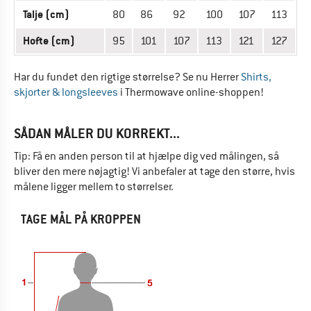
Talje (cm)
80
86
92
100
107
113
Hofte (cm)
95
101
107
113
121
127
Har du fundet den rigtige størrelse? Se nu Herrer
Shirts,
skjorter & longsleeves
i Thermowave online-shoppen!
SÅDAN MÅLER DU KORREKT...
Tip: Få en anden person til at hjælpe dig ved målingen, så
bliver den mere nøjagtig! Vi anbefaler at tage den større, hvis
målene ligger mellem to størrelser.
TAGE MÅL PÅ KROPPEN