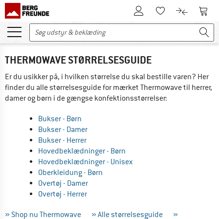
Til kundekontoen
Til 
Til huskesedlen.
Til produk
THERMOWAVE STØRRELSESGUIDE
Er du usikker på, i hvilken størrelse du skal bestille varen? Her
finder du alle størrelsesguide for mærket Thermowave til herrer,
damer og børn i de gængse konfektionsstørrelser:
Bukser - Børn
Bukser - Damer
Bukser - Herrer
Hovedbeklædninger - Børn
Hovedbeklædninger - Unisex
Oberkleidung - Børn
Overtøj - Damer
Overtøj - Herrer
» Shop nu Thermowave
» Alle størrelsesguide
»