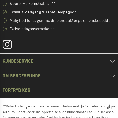
5 euro i velkomstrabat **
Eksklusiv adgang til rabatkampagner
Mulighed for at gemme dine produkter på en ønskeseddel
Fødselsdagsoverraskelse
KUNDESERVICE
OM BERGFREUNDE
FORTRYD KØB
**Rabatkoden gælder fra en minimum købsværdi (efter returnering) på
40 euro. Rabatkoder ifm. oprettelse af en kundekonto kan kun indløses
én gang pr. person og ordre. Gælder ikke for kategorierne Bøger & kort,