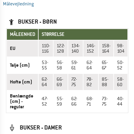
Målevejledning
BUKSER - BØRN
MÅLEENHED
STØRRELSE
110-
122-
134-
146-
158-
98-
EU
116
128
140
152
164
104
53-
56-
59-
62-
65-
50-
Talje (cm)
55
58
61
64
67
52
62-
66-
72-
78-
85-
58-
Hofte (cm)
64
69
75
82
88
60
Benlængde
47-
55-
62-
68-
73-
40-
(cm) -
52
59
66
71
75
44
regular
BUKSER - DAMER