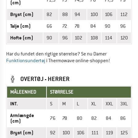
71,5
73
74,5
76
77,5
79
(cm)
Bryst (cm)
82
88
94
100
106
112
Talje (cm)
66
72
78
84
90
96
Hofte (cm)
90
96
102
108
114
120
Har du fundet den rigtige størrelse? Se nu Damer
Funktionsundertøj
i Thermowave online-shoppen!
OVERTØJ - HERRER
MÅLEENHED
STØRRELSE
INT.
S
M
L
XL
XXL
3XL
Armlængde
76
78
80
82
84
86
(cm)
Bryst (cm)
92
100
106
111
119
125