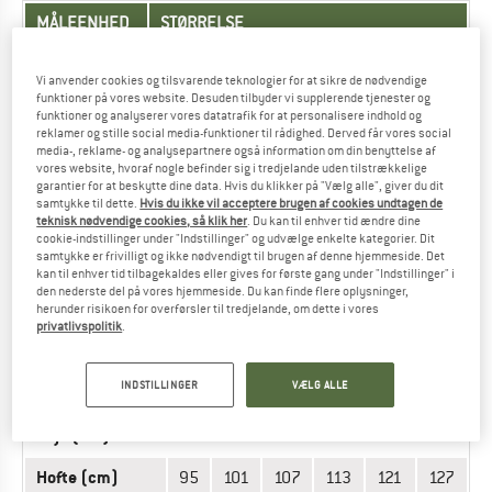
MÅLEENHED
STØRRELSE
INT.
XS
S
M
L
XL
XXL
Vi anvender cookies og tilsvarende teknologier for at sikre de nødvendige
funktioner på vores website. Desuden tilbyder vi supplerende tjenester og
Talje (cm)
66
72
78
84
90
96
funktioner og analyserer vores datatrafik for at personalisere indhold og
reklamer og stille social media-funktioner til rådighed. Derved får vores social
Hofte (cm)
90
96
102
108
114
120
media-, reklame- og analysepartnere også information om din benyttelse af
vores website, hvoraf nogle befinder sig i tredjelande uden tilstrækkelige
garantier for at beskytte dine data. Hvis du klikker på "Vælg alle", giver du dit
Benlængde
samtykke til dette.
Hvis du ikke vil acceptere brugen af cookies undtagen de
(cm) -
73,5
75
76,5
78
79,5
81
teknisk nødvendige cookies, så klik her
. Du kan til enhver tid ændre dine
regular
cookie-indstillinger under "Indstillinger" og udvælge enkelte kategorier. Dit
samtykke er frivilligt og ikke nødvendigt til brugen af denne hjemmeside. Det
kan til enhver tid tilbagekaldes eller gives for første gang under "Indstillinger" i
den nederste del på vores hjemmeside. Du kan finde flere oplysninger,
BUKSER - HERRER
herunder risikoen for overførsler til tredjelande, om dette i vores
privatlivspolitik
.
MÅLEENHED
STØRRELSE
INDSTILLINGER
VÆLG ALLE
INT.
S
M
L
XL
XXL
3XL
Talje (cm)
80
86
92
100
107
113
Hofte (cm)
95
101
107
113
121
127