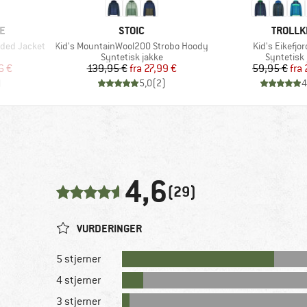
MÆRKE
MÆRKE
E
STOIC
TROLLK
Artikel
Artikel
ooded Jacket
Kid's MountainWool200 Strobo Hoody
Kid's Eikefjo
Produktgruppe
Produktg
Syntetisk jakke
Syntetisk 
 pris
Pris
Nedsat pris
Pr
Ne
6 €
139,95 €
fra
27,99 €
59,95 €
fra
)
5,0
(
2
)
4
4,6
(29)
VURDERINGER
5 stjerner
4 stjerner
3 stjerner