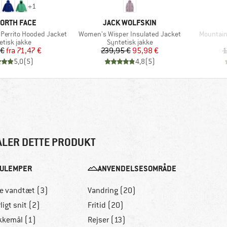
+
1
E
MÆRKE
NORTH FACE
JACK WOLFSKIN
Artikel
Artikel
 Perrito Hooded Jacket
Women's Wisper Insulated Jacket
Mountain
uktgruppe
Produktgruppe
etisk jakke
Syntetisk jakke
Pris
Nedsat pris
Pris
Nedsat pris
 €
fra
71,47 €
239,95 €
95,98 €
1
5,0
(
5
)
4,8
(
5
)
ALER DETTE PRODUKT
ULEMPER
ANVENDELSESOMRÅDE
ke vandtæt (3)
Vandring (20)
ligt snit (2)
Fritid (20)
kkemål (1)
Rejser (13)