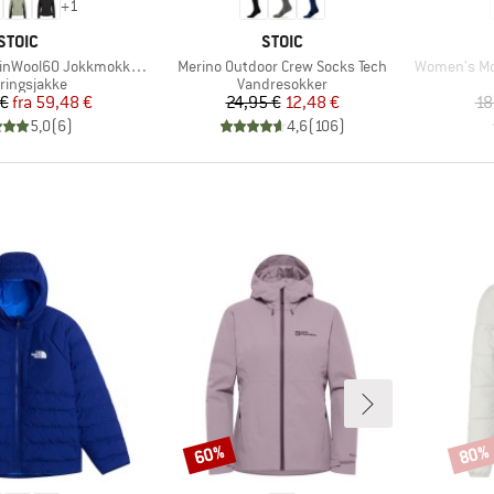
+
1
MÆRKE
MÆRKE
STOIC
STOIC
Artikel
Artikel
 JokkmokkSt. Hybrid Jacket
Merino Outdoor Crew Socks Tech
Women's Moun
uktgruppe
Produktgruppe
eringsjakke
Vandresokker
Pris
Nedsat pris
Pris
Nedsat pris
 €
fra
59,48 €
24,95 €
12,48 €
18
5,0
(
6
)
4,6
(
106
)
60%
80%
Rabat
Rabat