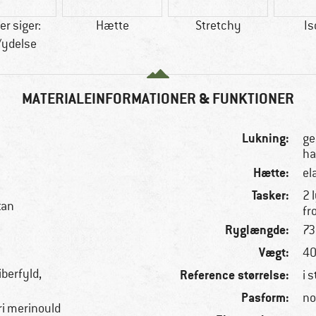
r siger:
Hætte
Stretchy
Is
/ydelse
MATERIALEINFORMATIONER & FUNKTIONER
Lukning:
ge
ha
Hætte:
el
Tasker:
2 
tan
fr
Ryglængde:
73
Vægt:
40
iberfyld,
Reference størrelse:
i s
Pasform:
no
ri merinould