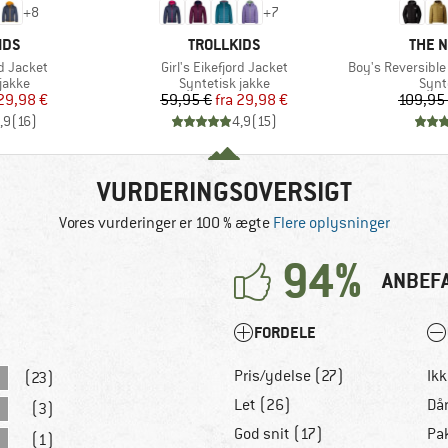
+
8
+
7
MÆRKE
MÆRK
IDS
TROLLKIDS
THE 
Artikel
Artikel
rd Jacket
Girl's Eikefjord Jacket
Boy's Reversible
ruppe
Produktgruppe
Prod
jakke
Syntetisk jakke
Synt
is
dsat pris
Pris
Nedsat pris
29,98 €
59,95 €
fra
29,98 €
109,95
,9
(
16
)
4,9
(
15
)
VURDERINGSOVERSIGT
Vores vurderinger er 100 % ægte
Flere oplysninger
94%
ANBEF
FORDELE
Pris/ydelse (27)
Ik
(23)
Let (26)
Dår
(3)
God snit (17)
Pa
(1)