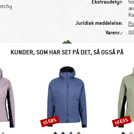
Ekstraudstyr:
to
retchy
ær
Ra
Juridisk meddelelse:
Pr
Varenr.:
00
KUNDER, SOM HAR SET PÅ DET, SÅ OGSÅ PÅ
til 58%
til 65%
Rabat
Rabat