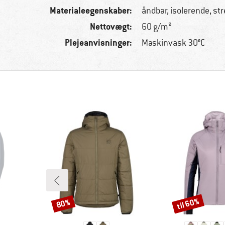
Materialeegenskaber:
åndbar, isolerende, st
Nettovægt:
60 g/m²
Plejeanvisninger:
Maskinvask 30°C
til 60%
80%
Rabat
Rabat