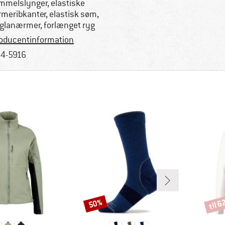
mmelslynger, elastiske
meribkanter, elastisk søm,
glanærmer, forlænget ryg
oducentinformation
4-5916
til 
50%
Rabat
Rabat