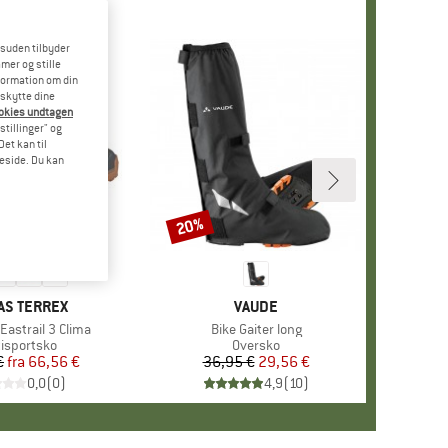
esuden tilbyder
mer og stille
formation om din
eskytte dine
ookies undtagen
stillinger" og
et kan til
meside. Du kan
20%
Rabat
KE
AS TERREX
MÆRKE
VAUDE
astrail 3 Clima
Artikel
Bike Gaiter long
duktgruppe
tisportsko
Produktgruppe
Oversko
€
fra
Pris
Nedsat pris
66,56 €
36,95 €
Pris
Nedsat pris
29,56 €
0,0
(
0
)
4,9
(
10
)