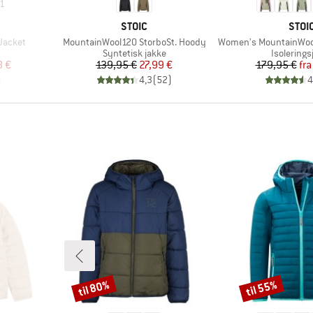
1
MÆRKE
MÆR
STOIC
STOI
Artikel
Artikel
 Jacket
MountainWool120 StorboSt. Hoody
Women's MountainWool60 Jokkm
pe
Produktgruppe
Produktg
Syntetisk jakke
Isolerings
 pris
Pris
Nedsat pris
Pr
Ne
8 €
139,95 €
27,99 €
179,95 €
fra
)
4,3
(
52
)
4
til 80%
til 55%
Rabat
Rabat