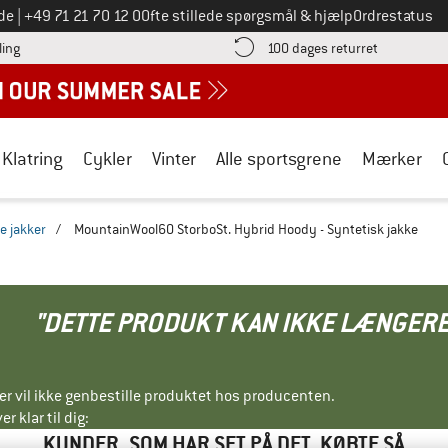
Ring til os på
de
|
+49 71 21 70 12 0
Ofte stillede spørgsmål & hjælp
Ordrestatus
Find betalingsoplysningerne her! Åbnes i en infoboks
Gå til retur
ling
100 dages returret
Klatring
Cykler
Vinter
Alle sportsgrene
Mærker
e jakker
/
MountainWool60 StorboSt. Hybrid Hoody - Syntetisk jakke
"DETTE PRODUKT KAN IKKE LÆNGERE
ller vil ikke genbestille produktet hos producenten.
r klar til dig:
KUNDER, SOM HAR SET PÅ DET, KØBTE SÅ