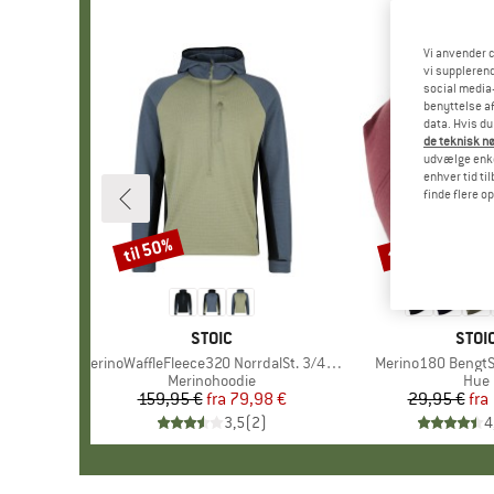
Vi anvender c
vi supplerend
social media-
benyttelse af
data. Hvis du
de teknisk nø
udvælge enkel
enhver tid ti
finde flere o
til 50%
til 35%
Rabat
Rabat
MÆRKE
STOIC
MÆR
STOI
Artikel
MerinoWaffleFleece320 NorrdalSt. 3/4 Zip Hoody
Artikel
Merino180 BengtSt
Produktgruppe
Merinohoodie
Prod
Hue
159,95 €
fra
Pris
Nedsat pris
79,98 €
29,95 €
fra
Pr
Ne
3,5
(
2
)
4