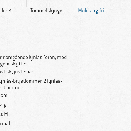
oleret
Tommelslynger
Mulesing-fri
nnemgående lynlås foran, med
gebeskytter
astisk, justerbar
lynlås-brystlommer, 2 lynlås-
ontlommer
 cm
7 g
tr. M
rmal