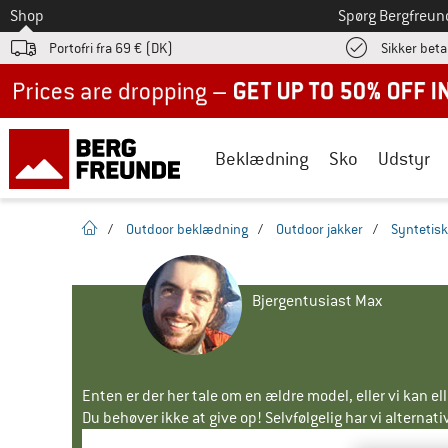
Til
Shop
Spørg Bergfreun
Portofri fra 69 € (DK)
Sikker beta
Up to 50% off now in our summer sale
Beklædning
Sko
Udstyr
Hjemmeside
/
Outdoor beklædning
/
Outdoor jakker
/
Syntetisk
Bjergentusiast Max
Enten er der her tale om en ældre model, eller vi kan e
Du behøver ikke at give op! Selvfølgelig har vi alternative