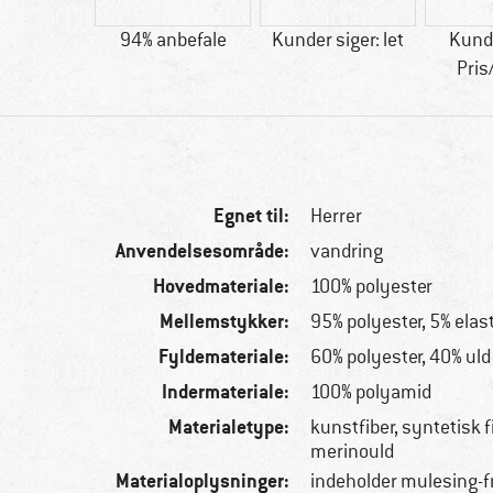
07 g
94% anbefale
Kunder siger: let
Kunde
Pris
Egnet til:
Herrer
Anvendelsesområde:
vandring
Hovedmateriale:
100% polyester
Mellemstykker:
95% polyester, 5% elas
Fyldemateriale:
60% polyester, 40% uld
Indermateriale:
100% polyamid
Materialetype:
kunstfiber, syntetisk f
merinould
Materialoplysninger:
indeholder mulesing-f