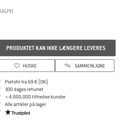
4,6
(29)
PRODUKTET KAN IKKE LÆNGERE LEVERES
HUSKE
SAMMENLIGNE
Find oplysninger om forsendelse her! Åbnes
Portofri fra 69 € (DK)
Gå til returretten her Åbnes i en infoboks
100 dages returret
> 4.000.000 tilfredse kunder
Alle artikler på lager
Vi er Trustpilot-certificeret - oplysningerne får du her