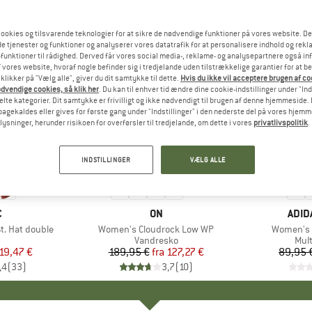
ookies og tilsvarende teknologier for at sikre de nødvendige funktioner på vores website. D
e tjenester og funktioner og analyserer vores datatrafik for at personalisere indhold og rekla
funktioner til rådighed. Derved får vores social media-, reklame- og analysepartnere også in
 vores website, hvoraf nogle befinder sig i tredjelande uden tilstrækkelige garantier for at b
 klikker på "Vælg alle", giver du dit samtykke til dette.
Hvis du ikke vil acceptere brugen af c
dvendige cookies, så klik her
. Du kan til enhver tid ændre dine cookie-indstillinger under "Ind
te kategorier. Dit samtykke er frivilligt og ikke nødvendigt til brugen af denne hjemmeside. D
lbagekaldes eller gives for første gang under "Indstillinger" i den nederste del på vores hjem
plysninger, herunder risikoen for overførsler til tredjelande, om dette i vores
privatlivspolitik
.
til 33%
til 26%
Rabat
Rabat
INDSTILLINGER
VÆLG ALLE
+
5
+
2
KE
C
MÆRKE
ON
MÆR
ADID
. Hat double
Artikel
Women's Cloudrock Low WP
Artikel
Women's E
uktgruppe
Produktgruppe
Vandresko
Pro
Mul
is
dsat pris
19,47 €
189,95 €
fra
Pris
Nedsat pris
127,27 €
89,95 
,4
(
33
)
3,7
(
10
)