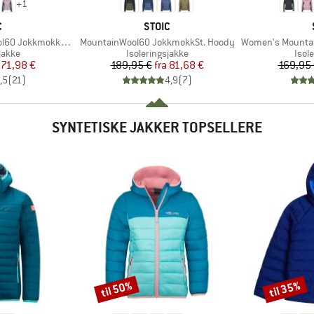
+
1
KE
MÆRKE
C
STOIC
Artikel
Artikel
okkSt. Hybrid Hoody
MountainWool60 JokkmokkSt. Hoody
Women's MountainWool60
ruppe
Produktgruppe
Prod
jakke
Isoleringsjakke
Isol
is
dsat pris
Pris
Nedsat pris
71,98 €
189,95 €
fra
81,68 €
169,95
,5
(
21
)
4,9
(
7
)
SYNTETISKE JAKKER TOPSELLERE
til 50%
til 35%
Rabat
Rabat