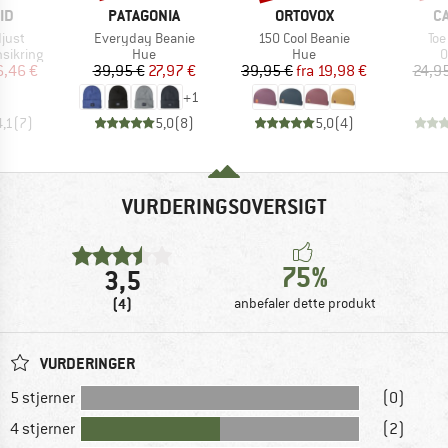
E
MÆRKE
MÆRKE
M
ID
PATAGONIA
ORTOVOX
C
Artikel
Artikel
Art
just
Everyday Beanie
150 Cool Beanie
Toe
ppe
Produktgruppe
Produktgruppe
P
nsikring
Hue
Hue
O
is
dsat pris
Pris
Nedsat pris
Pris
Nedsat pris
6,46 €
39,95 €
27,97 €
39,95 €
fra
19,98 €
24,9
+
1
4,1
(
7
)
5,0
(
8
)
5,0
(
4
)
VURDERINGSOVERSIGT
75%
3,5
(4)
anbefaler dette produkt
VURDERINGER
5 stjerner
(0)
4 stjerner
(2)