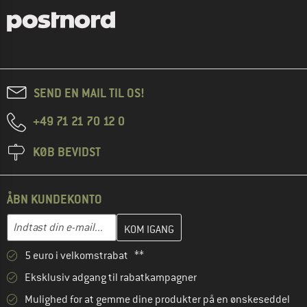
SEND EN MAIL TIL OS!
+49 71 21 70 12 0
KØB BEVIDST
ÅBN KUNDEKONTO
Indtast din e-mailadresse her, og opret i næste trin din kundekon
E-mail-adresse
5 euro i velkomstrabat **
Eksklusiv adgang til rabatkampagner
Mulighed for at gemme dine produkter på en ønskeseddel