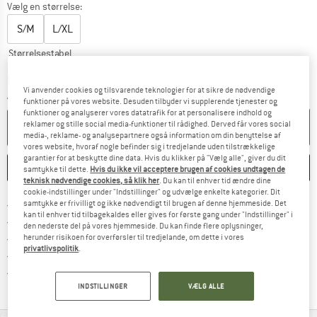
Vælg en størrelse:
S/M
L/XL
Størrelsestabel
Linket åbnes i en infoboks og indeholder he
Leveringstid: 4-6 arbejdsdage
Vi anvender cookies og tilsvarende teknologier for at sikre de nødvendige
Antal:
funktioner på vores website. Desuden tilbyder vi supplerende tjenester og
funktioner og analyserer vores datatrafik for at personalisere indhold og
reklamer og stille social media-funktioner til rådighed. Derved får vores social
LÆG I KURV
media-, reklame- og analysepartnere også information om din benyttelse af
vores website, hvoraf nogle befinder sig i tredjelande uden tilstrækkelige
garantier for at beskytte dine data. Hvis du klikker på "Vælg alle", giver du dit
HUSKE
SAMMENLIGNE
samtykke til dette.
Hvis du ikke vil acceptere brugen af cookies undtagen de
teknisk nødvendige cookies, så klik her
. Du kan til enhver tid ændre dine
cookie-indstillinger under "Indstillinger" og udvælge enkelte kategorier. Dit
Find oplysninger om forsendelse her! Åb
Portofri fra 69 € (DK)
samtykke er frivilligt og ikke nødvendigt til brugen af denne hjemmeside. Det
kan til enhver tid tilbagekaldes eller gives for første gang under "Indstillinger" i
Gå til returretten her Åbnes i en infoboks
100 dages returret
den nederste del på vores hjemmeside. Du kan finde flere oplysninger,
> 4.000.000 tilfredse kunder
herunder risikoen for overførsler til tredjelande, om dette i vores
privatlivspolitik
.
Alle artikler på lager
Vi er Trustpilot-certificeret - oplysningerne får du
INDSTILLINGER
VÆLG ALLE