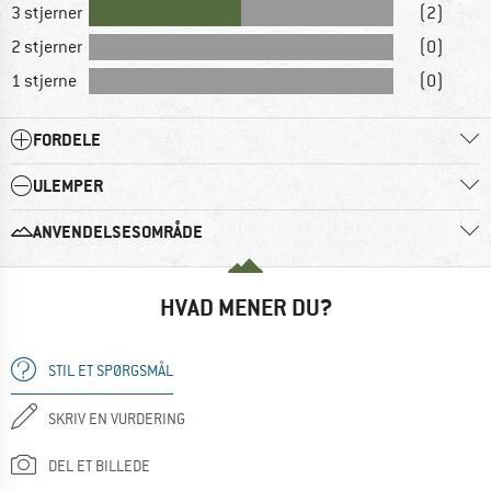
3 stjerner
(2)
2 stjerner
(0)
1 stjerne
(0)
FORDELE
ULEMPER
ANVENDELSESOMRÅDE
HVAD MENER DU?
STIL ET SPØRGSMÅL
SKRIV EN VURDERING
DEL ET BILLEDE