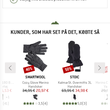
KUNDER, SOM HAR SET PÅ DET, KØBTE SÅ
40%
50%
50
Rabat
Rabat
Raba
KE
MÆRKE
MÆRKE
C
SMARTWOOL
STOIC
Artikel
Artikel
Artikel
. Long Pants
Cozy Glove Merino
KalmarSt. Overmitts 3L
Merino Outdo
uppe
Produktgruppe
Produktgruppe
Pro
ertøj
Handsker
Handsker
Van
is
dsat pris
Pris
Nedsat pris
Pris
Nedsat pris
36,53 €
34,95 €
20,97 €
69,95 €
34,98 €
29,9
+
1
,5
(
41
)
3,5
(
4
)
5,0
(
3
)