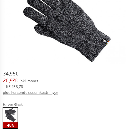
Original pris :
Pris:
34,95
€
20,97
€
inkl. moms.
~
KR
156,76
Oplysninger om forsendelsesomkostninge
plus Forsendelsesomkostninger
Farve:
Black
40%