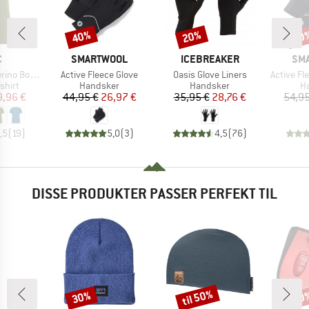
40%
20%
40
Rabat
Rabat
Raba
KE
MÆRKE
MÆRKE
MÆ
C
SMARTWOOL
ICEBREAKER
SM
Artikel
Artikel
Artikel
mSt. T-Shirt
Active Fleece Glove
Oasis Glove Liners
Active Fl
ruppe
Produktgruppe
Produktgruppe
Pr
shirt
Handsker
Handsker
H
is
dsat pris
Pris
Nedsat pris
Pris
Nedsat pris
9,96 €
44,95 €
26,97 €
35,95 €
28,76 €
54,95
,5
(
19
)
5,0
(
3
)
4,5
(
76
)
DISSE PRODUKTER PASSER PERFEKT TIL
til 50%
30%
20
Rabat
Rabat
Raba