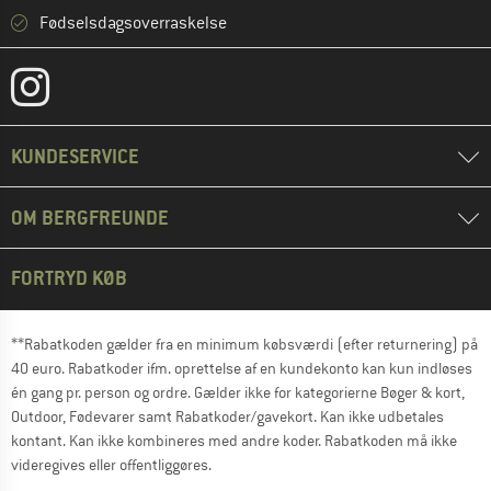
Fødselsdagsoverraskelse
KUNDESERVICE
OM BERGFREUNDE
FORTRYD KØB
**Rabatkoden gælder fra en minimum købsværdi (efter returnering) på
40 euro. Rabatkoder ifm. oprettelse af en kundekonto kan kun indløses
én gang pr. person og ordre. Gælder ikke for kategorierne Bøger & kort,
Outdoor, Fødevarer samt Rabatkoder/gavekort. Kan ikke udbetales
kontant. Kan ikke kombineres med andre koder. Rabatkoden må ikke
videregives eller offentliggøres.