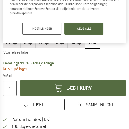
den nederste del på vores hjemmeside. Du kan finde flere oplysninger,
Farve:
Nine Iron
herunder risikoen for overførsler til tredjelande, om dette i vores
privatlivspolitik
.
20%
60%
INDSTILLINGER
VÆLG ALLE
Størrelse:
XXL
XS
S
M
L
XL
XXL
Størrelsestabel
Linket åbnes i en infoboks og indeholder he
Leveringstid: 4-6 arbejdsdage
Kun 1 på lager!
Antal:
LÆG I KURV
HUSKE
SAMMENLIGNE
Find oplysninger om forsendelse her! Åb
Portofri fra 69 € (DK)
Gå til returretten her Åbnes i en infoboks
100 dages returret