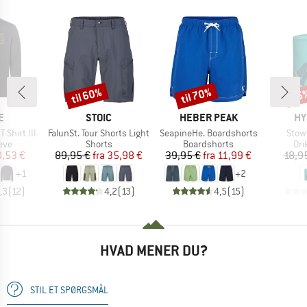
til 60%
til 70%
15
Rabat
Rabat
Raba
KE
MÆRKE
MÆRKE
MÆ
E
STOIC
HEBER PEAK
HY
Artikel
Artikel
Artik
-Shirt III
FalunSt. Tour Shorts Light
SeapineHe. Boardshorts
Stow
gruppe
Produktgruppe
Produktgruppe
Pro
eve
Shorts
Boardshorts
Dri
is
dsat pris
Pris
Nedsat pris
Pris
Nedsat pris
,53 €
89,95 €
fra
35,98 €
39,95 €
fra
11,99 €
18,9
+
1
+
2
,3
(
12
)
4,2
(
13
)
4,5
(
15
)
HVAD MENER DU?
STIL ET SPØRGSMÅL