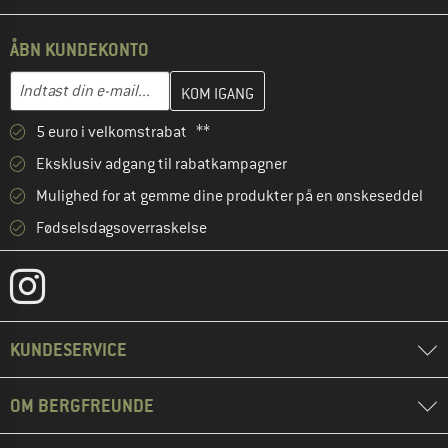
ÅBN KUNDEKONTO
Indtast din e-mailadresse her, og opret i næste trin din kundekon
E-mail-adresse
5 euro i velkomstrabat **
Eksklusiv adgang til rabatkampagner
Mulighed for at gemme dine produkter på en ønskeseddel
Fødselsdagsoverraskelse
KUNDESERVICE
OM BERGFREUNDE