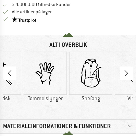
> 4.000.000 tilfredse kunder
Alle artikler på lager
Vi er Trustpilot-certificeret - oplysningerne får du
ALT I OVERBLIK
etisk
Tommelslynger
Snefang
Vin
MATERIALEINFORMATIONER & FUNKTIONER