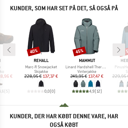
KUNDER, SOM HAR SET PÅ DET, SÅ OGSÅ PÅ
til
40%
45%
Rabat
Rabat
Raba
KE
MÆRKE
MÆRKE
MÆ
N
REHALL
MAMMUT
HEB
l
Artikel
Artikel
Artikel
n
Marc-R Snowjacket
Linard Hardshell Thermo Hooded Jacket
PinusHe.
tgruppe
Produktgruppe
Produktgruppe
P
sko
Skijakke
Vinterjakke
S
is
dsat pris
Pris
Nedsat pris
Pris
Nedsat pris
18,96 €
228,95 €
137,37 €
249,95 €
137,47 €
229,95 
4,6
(
5
)
0,0
(
0
)
4,9
(
12
)
KUNDER, DER HAR KØBT DENNE VARE, HAR
OGSÅ KØBT