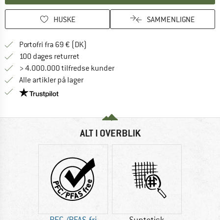
HUSKE
SAMMENLIGNE
Find oplysninger om forsendelse her! Åb
Portofri fra 69 € (DK)
Gå til returretten her Åbnes i en infoboks
100 dages returret
> 4.000.000 tilfredse kunder
Alle artikler på lager
Vi er Trustpilot-certificeret - oplysningerne får du
ALT I OVERBLIK