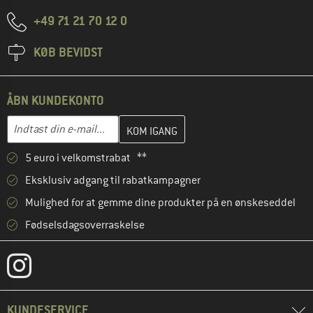
+49 71 21 70 12 0
KØB BEVIDST
ÅBN KUNDEKONTO
Indtast din e-mailadresse her, og opret i næste trin din kundekon
Indtast din e-mail...
5 euro i velkomstrabat **
Eksklusiv adgang til rabatkampagner
Mulighed for at gemme dine produkter på en ønskeseddel
Fødselsdagsoverraskelse
KUNDESERVICE