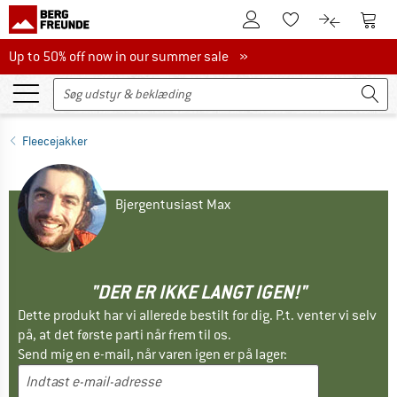
Til kundekontoen
Til 
Til huskesedlen.
Til produk
Up to 50% off now in our summer sale
Up to 50% off now in our summer sale »
Fleecejakker
Bjergentusiast Max
"DER ER IKKE LANGT IGEN!"
Dette produkt har vi allerede bestilt for dig. P.t. venter vi selv
på, at det første parti når frem til os.
Send mig en e-mail, når varen igen er på lager: