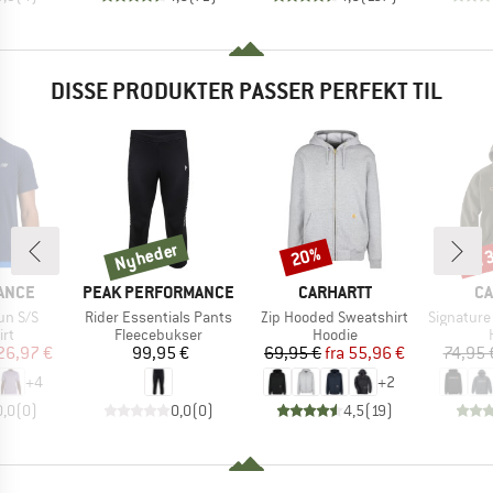
DISSE PRODUKTER PASSER PERFEKT TIL
Nyheder
til
20%
Nyheder
Rabat
Raba
MÆRKE
MÆRKE
M
ANCE
PEAK PERFORMANCE
CARHARTT
CA
Artikel
Artikel
Artikel
un S/S
Rider Essentials Pants
Zip Hooded Sweatshirt
Signature L
tgruppe
Produktgruppe
Produktgruppe
rt
Fleecebukser
Hoodie
is
dsat pris
Pris
Pris
Nedsat pris
26,97 €
99,95 €
69,95 €
fra
55,96 €
74,95 
+
4
+
2
0,0
(
0
)
0,0
(
0
)
4,5
(
19
)