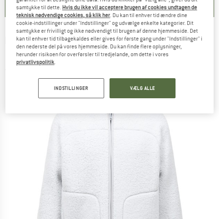
samtykke til dette.
Hvis du ikke vil acceptere brugen af cookies undtagen de
teknisk nødvendige cookies, så klik her
. Du kan til enhver tid ændre dine
cookie-indstillinger under "Indstillinger" og udvælge enkelte kategorier. Dit
samtykke er frivilligt og ikke nødvendigt til brugen af denne hjemmeside. Det
PEAK PERFORMANCE
-
Wildrush Pile Jacket -
kan til enhver tid tilbagekaldes eller gives for første gang under "Indstillinger" i
den nederste del på vores hjemmeside. Du kan finde flere oplysninger,
Fleecejakke
herunder risikoen for overførsler til tredjelande, om dette i vores
privatlivspolitik
.
(0)
INDSTILLINGER
VÆLG ALLE