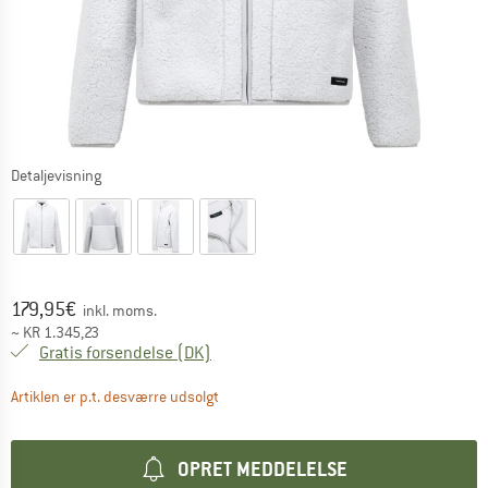
Detaljevisning
Pris:
179,95
€
inkl. moms.
~
KR
1.345,23
Danmark. Oplysninger om forsendelse
Gratis forsendelse
(DK)
Linket åbnes i en infoboks og indeholder 
Artiklen er p.t. desværre udsolgt
OPRET MEDDELELSE