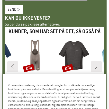
SEND
KAN DU IKKE VENTE?
Så bør du se på disse alternativer:
KUNDER, SOM HAR SET PÅ DET, SÅ OGSÅ PÅ
10%
10%
Rabat
Rabat
E
ED
MÆRKE
PEDALED
MÆRKE
PEDALED
M
P
h Jersey
Artikel
Element Pro Bib
Artikel
Element Pro Jersey
Artikel
Odyssey 
gruppe
sey
Produktgruppe
Cykelbukser
Produktgruppe
Cykeljersey
P
Cy
Vi anvender cookies og tilsvarende teknologier for at sikre de nødvendige
is
dsat pris
14,26 €
259,95 €
Pris
Nedsat pris
233,96 €
219,95 €
Pris
Nedsat pris
197,96 €
1
funktioner på vores website. Desuden tilbyder vi supplerende tjenester og
funktioner og analyserer vores datatrafik for at personalisere indhold og
reklamer og stille social media-funktioner til rådighed. Derved får vores social
media-, reklame- og analysepartnere også information om din benyttelse af
0,0
(
0
)
0,0
(
0
)
0,0
(
0
)
vores website, hvoraf nogle befinder sig i tredjelande uden tilstrækkelige
garantier for at beskytte dine data. Hvis du klikker på "Vælg alle", giver du dit