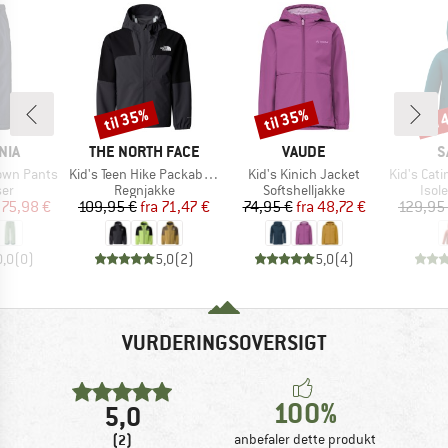
til 35%
til 35%
til
Rabat
Rabat
Raba
MÆRKE
MÆRKE
M
NIA
THE NORTH FACE
VAUDE
S
Artikel
Artikel
Artikel
own Pants
Kid's Teen Hike Packable Shell
Kid's Kinich Jacket
Kid's Catina
tgruppe
Produktgruppe
Produktgruppe
Prod
ser
Regnjakke
Softshelljakke
Isol
is
dsat pris
Pris
Nedsat pris
Pris
Nedsat pris
75,98 €
109,95 €
fra
71,47 €
74,95 €
fra
48,72 €
129,95
0,0
(
0
)
5,0
(
2
)
5,0
(
4
)
VURDERINGSOVERSIGT
100%
5,0
(2)
anbefaler dette produkt