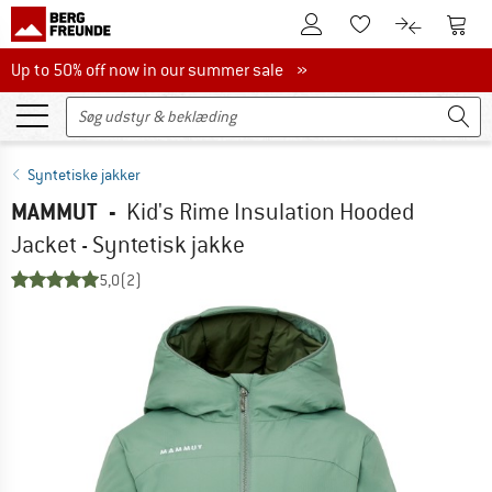
Til kundekontoen
Til 
Til huskesedlen.
Til produk
Up to 50% off now in our summer sale
Up to 50% off now in our summer sale »
Syntetiske jakker
MAMMUT
-
Kid's Rime Insulation Hooded
Jacket - Syntetisk jakke
5,0
(2)