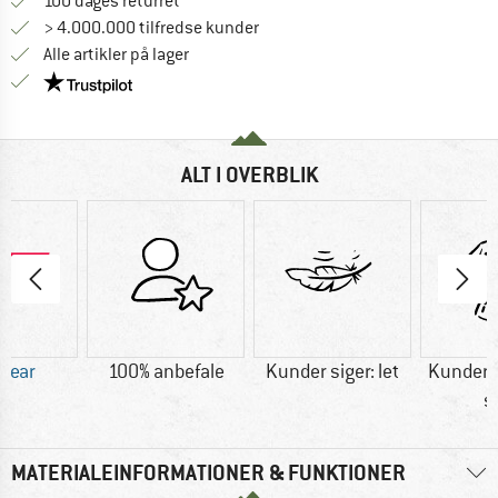
Gå til returretten her Åbnes i en infoboks
100 dages returret
> 4.000.000 tilfredse kunder
Alle artikler på lager
Vi er Trustpilot-certificeret - oplysningerne får du
ALT I OVERBLIK
 Wear
100% anbefale
Kunder siger: let
Kunder s
s
MATERIALEINFORMATIONER & FUNKTIONER