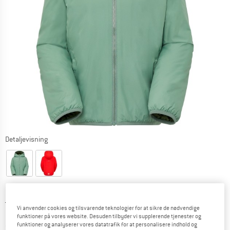
Detaljevisning
Original pris :
Pris:
149,95
€
Vi anvender cookies og tilsvarende teknologier for at sikre de nødvendige
119,96
€
inkl. moms.
funktioner på vores website. Desuden tilbyder vi supplerende tjenester og
funktioner og analyserer vores datatrafik for at personalisere indhold og
~
KR
896,74