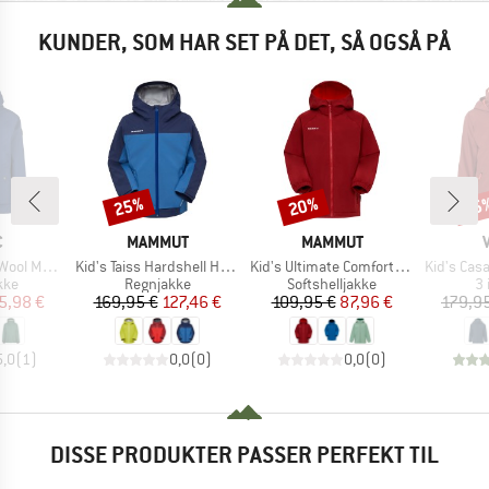
KUNDER, SOM HAR SET PÅ DET, SÅ OGSÅ PÅ
25%
20%
35
Rabat
Rabat
Raba
KE
MÆRKE
MÆRKE
C
MAMMUT
MAMMUT
Artikel
Artikel
Artikel
aSt. II Jacket
Kid's Taiss Hardshell Hooded Jacket
Kid's Ultimate Comfort Softshell Hooded Jacket
Kid's Casare
gruppe
Produktgruppe
Produktgruppe
Pr
kke
Regnjakke
Softshelljakke
3 
is
dsat pris
Pris
Nedsat pris
Pris
Nedsat pris
5,98 €
169,95 €
127,46 €
109,95 €
87,96 €
179,9
5,0
(
1
)
0,0
(
0
)
0,0
(
0
)
DISSE PRODUKTER PASSER PERFEKT TIL