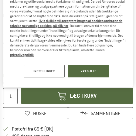
reklamer og stille social media-funktioner til rådighed. Derved får vores social
Danmark. Oplysninger om forsendelse
Gratis forsendelse
(DK)
media-, reklame- og analysepartnere også information om din benyttelse af
vores website, hvoraf nogle befinder sig i tredjelande uden tilstrækkelige
Farve:
Willow
garantier for at beskytte dine data. Hvis du klikker på "Vælg alle", giver du dit
samtykke til dette.
Hvis du ikke vil acceptere brugen af cookies undtagen de
teknisk nødvendige cookies, så klik her
. Du kan til enhver tid ændre dine
cookie-indstillinger under "Indstillinger" og udvælge enkelte kategorier. Dit
samtykke er frivilligt og ikke nødvendigt til brugen af denne hjemmeside. Det
20%
20%
kan til enhver tid tilbagekaldes eller gives for første gang under "Indstillinger" i
Vælg en størrelse:
den nederste del på vores hjemmeside. Du kan finde flere oplysninger,
herunder risikoen for overførsler til tredjelande, om dette i vores
EU
104
EU
116
EU
128
EU
140
EU
152
EU
164
privatlivspolitik
.
Størrelsestabel
INDSTILLINGER
VÆLG ALLE
Linket åbnes i en infoboks og indeholder he
Leveringstid: 4-6 arbejdsdage
Antal:
LÆG I KURV
HUSKE
SAMMENLIGNE
Find oplysninger om forsendelse her! Åb
Portofri fra 69 € (DK)