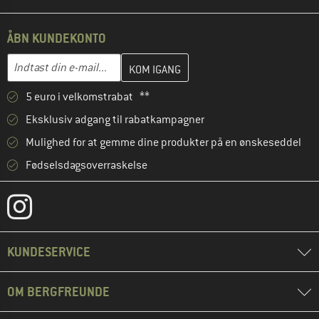
ÅBN KUNDEKONTO
Indtast din e-mailadresse her, og opret i næste trin din kundekon
E-mail-adresse
5 euro i velkomstrabat **
Eksklusiv adgang til rabatkampagner
Mulighed for at gemme dine produkter på en ønskeseddel
Fødselsdagsoverraskelse
KUNDESERVICE
OM BERGFREUNDE