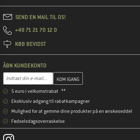
SEND EN MAIL TIL OS!
+49 71 21 70 12 0
KØB BEVIDST
ÅBN KUNDEKONTO
Indtast din e-mailadresse her, og opret i næste trin din kundekon
E-mail-adresse
5 euro i velkomstrabat **
Eksklusiv adgang til rabatkampagner
Mulighed for at gemme dine produkter på en ønskeseddel
Fødselsdagsoverraskelse