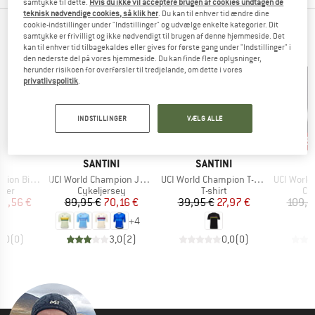
samtykke til dette.
Hvis du ikke vil acceptere brugen af cookies undtagen de
teknisk nødvendige cookies, så klik her
. Du kan til enhver tid ændre dine
cookie-indstillinger under "Indstillinger" og udvælge enkelte kategorier. Dit
TOPPRODUKTER FRA DINE YNDLINGSMÆRKER
samtykke er frivilligt og ikke nødvendigt til brugen af denne hjemmeside. Det
kan til enhver tid tilbagekaldes eller gives for første gang under "Indstillinger" i
den nederste del på vores hjemmeside. Du kan finde flere oplysninger,
herunder risikoen for overførsler til tredjelande, om dette i vores
privatlivspolitik
.
INDSTILLINGER
VÆLG ALLE
22%
30%
22
Rabat
Rabat
Raba
E
MÆRKE
MÆRKE
M
NI
SANTINI
SANTINI
S
Artikel
Artikel
Artikel
Shorts Mondo
UCI World Champion Jersey
UCI World Champion T-Shirt
UCI World Cham
gruppe
Produktgruppe
Produktgruppe
Pr
kser
Cykeljersey
T-shirt
Cy
is
dsat pris
Pris
Nedsat pris
Pris
Nedsat pris
32,56 €
89,95 €
70,16 €
39,95 €
27,97 €
109,9
+
4
0,0
(
0
)
3,0
(
2
)
0,0
(
0
)