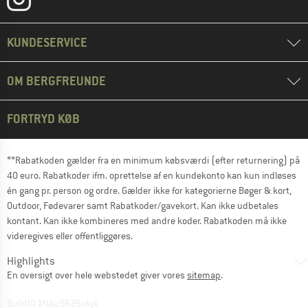
KUNDESERVICE
OM BERGFREUNDE
FORTRYD KØB
**Rabatkoden gælder fra en minimum købsværdi (efter returnering) på
40 euro. Rabatkoder ifm. oprettelse af en kundekonto kan kun indløses
én gang pr. person og ordre. Gælder ikke for kategorierne Bøger & kort,
Outdoor, Fødevarer samt Rabatkoder/gavekort. Kan ikke udbetales
kontant. Kan ikke kombineres med andre koder. Rabatkoden må ikke
videregives eller offentliggøres.
Highlights
En oversigt over hele webstedet giver vores
sitemap
.
BuildID XNAu5629cfyk