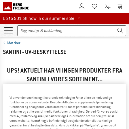
Til kundekontoen
Til 
Til huskesedlen.
Til produk
Up to 50% off now in our summer sale
Up to 50% off now in our summer sale »
Mærker
SANTINI - UV-BESKYTTELSE
UPS! AKTUELT HAR VI INGEN PRODUKTER FRA
SANTINI I VORES SORTIMENT...
...men vi har gode alternativer. For at du kan finde dem
hurtigst muligt, kan du gøre brug af en af følgende
Vi anvender cookies og tilsvarende teknologier for at sikre de nødvendige
muligheder:
funktioner på vores website. Desuden tilbyder vi supplerende tjenester og
funktioner og analyserer vores datatrafik for at personalisere indhold og
» Gå tilbage til foregående side
og prøv med færre
reklamer og stille social media-funktioner til rådighed. Derved får vores social
media-, reklame- og analysepartnere også information om din benyttelse af
filterværdier.
vores website, hvoraf nogle befinder sig i tredjelande uden tilstrækkelige
garantier for at beskytte dine data. Hvis du klikker på "Vælg alle", giver du dit