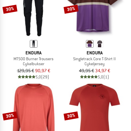
30%
30%
ENDURA
ENDURA
MT500 Burner Trousers
Singletrack Core T-Shirt II
Cykelbukser
Cykeljersey
129,95 €
90,97 €
49,95 €
34,97 €
5,0
(29)
5,0
(1)
30%
30%