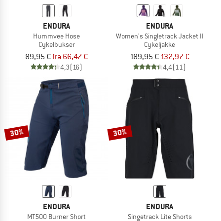
ENDURA
ENDURA
Hummvee Hose
Women's Singletrack Jacket II
Cykelbukser
Cykeljakke
89,95 €
fra 66,47 €
189,95 €
132,97 €
4,3
(16)
4,4
(11)
30%
30%
ENDURA
ENDURA
MT500 Burner Short
Singetrack Lite Shorts