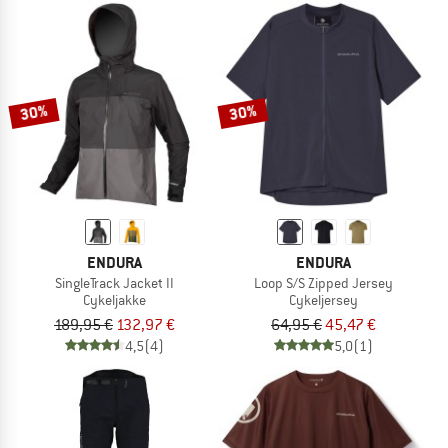
30%
30%
ENDURA
ENDURA
SingleTrack Jacket II
Loop S/S Zipped Jersey
Cykeljakke
Cykeljersey
189,95 €
132,97 €
64,95 €
45,47 €
4,5
(4)
5,0
(1)