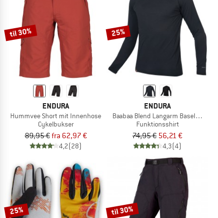
til 30%
25%
ENDURA
ENDURA
Hummvee Short mit Innenhose
Baabaa Blend Langarm Baselayer
Cykelbukser
Funktionsshirt
89,95 €
fra 62,97 €
74,95 €
56,21 €
4,2
(28)
4,3
(4)
til 30%
25%