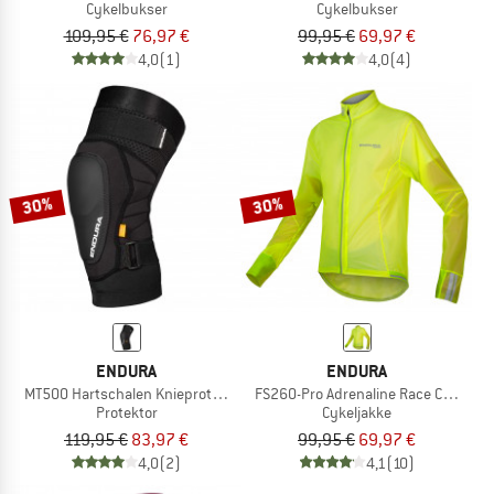
Cykelbukser
Cykelbukser
109,95 €
76,97 €
99,95 €
69,97 €
4,0
(1)
4,0
(4)
30%
30%
ENDURA
ENDURA
MT500 Hartschalen Knieprotektor
FS260-Pro Adrenaline Race Cape II
Protektor
Cykeljakke
119,95 €
83,97 €
99,95 €
69,97 €
4,0
(2)
4,1
(10)