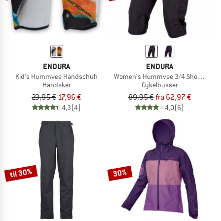
ENDURA
ENDURA
Kid's Hummvee Handschuh
Women's Hummvee 3/4 Short mit I
Handsker
Cykelbukser
23,95 €
17,96 €
89,95 €
fra 62,97 €
4,3
(4)
4,0
(6)
til 30%
30%