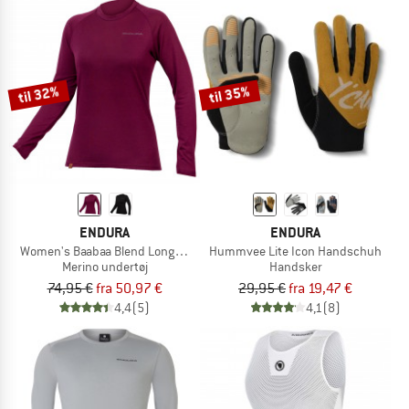
til 32%
til 35%
ENDURA
ENDURA
Women's Baabaa Blend Longsleeve Base Layer
Hummvee Lite Icon Handschuh
Merino undertøj
Handsker
74,95 €
fra 50,97 €
29,95 €
fra 19,47 €
4,4
(5)
4,1
(8)