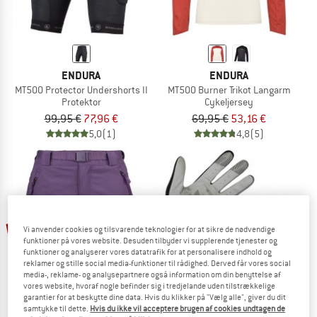
ENDURA
ENDURA
MT500 Protector Undershorts II
MT500 Burner Trikot Langarm
Protektor
Cykeljersey
99,95 €
77,96 €
69,95 €
53,16 €
5,0
(1)
4,8
(5)
til 26%
25%
Vi anvender cookies og tilsvarende teknologier for at sikre de nødvendige
funktioner på vores website. Desuden tilbyder vi supplerende tjenester og
funktioner og analyserer vores datatrafik for at personalisere indhold og
reklamer og stille social media-funktioner til rådighed. Derved får vores social
media-, reklame- og analysepartnere også information om din benyttelse af
vores website, hvoraf nogle befinder sig i tredjelande uden tilstrækkelige
garantier for at beskytte dine data. Hvis du klikker på "Vælg alle", giver du dit
samtykke til dette.
Hvis du ikke vil acceptere brugen af cookies undtagen de