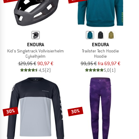
ENDURA
ENDURA
Kid's Singletrack Vollvisierhelm
Trailster Tech Hoodie
Cykelhjelm
Hoodie
129,95 €
90,97 €
99,95 €
fra 69,97 €
4,5
(2)
5,0
(1)
30%
30%