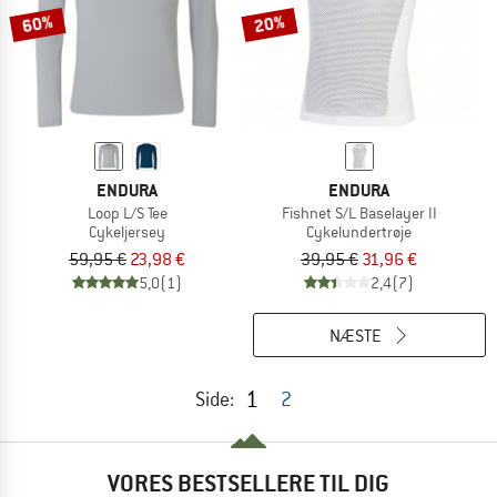
60%
20%
ENDURA
ENDURA
Loop L/S Tee
Fishnet S/L Baselayer II
Cykeljersey
Cykelundertrøje
59,95 €
23,98 €
39,95 €
31,96 €
5,0
(1)
2,4
(7)
NÆSTE
1
Side:
2
VORES BESTSELLERE TIL DIG