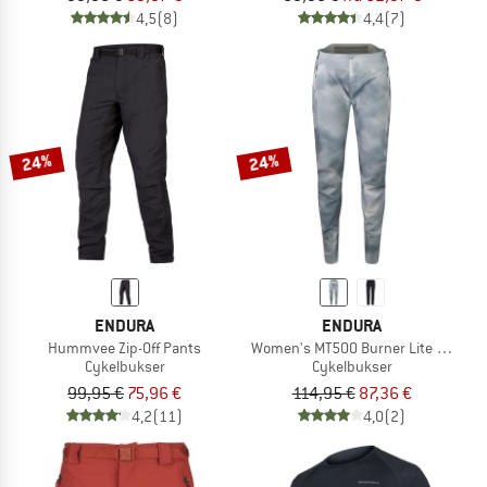
4,5
(8)
4,4
(7)
24%
24%
ENDURA
ENDURA
Hummvee Zip-Off Pants
Women's MT500 Burner Lite Hose
Cykelbukser
Cykelbukser
99,95 €
75,96 €
114,95 €
87,36 €
4,2
(11)
4,0
(2)