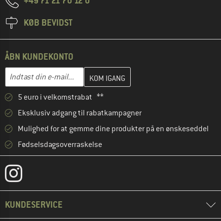
+49 71 21 70 12 0
KØB BEVIDST
ÅBN KUNDEKONTO
Indtast din e-mailadresse her, og opret i næste trin din kundekon
E-mail-adresse
5 euro i velkomstrabat **
Eksklusiv adgang til rabatkampagner
Mulighed for at gemme dine produkter på en ønskeseddel
Fødselsdagsoverraskelse
KUNDESERVICE