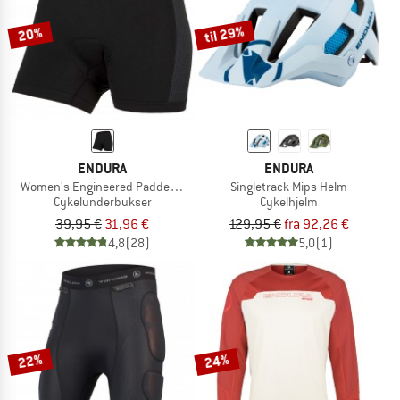
til 29%
20%
ENDURA
ENDURA
Women's Engineered Padded Boxer
Singletrack Mips Helm
Cykelunderbukser
Cykelhjelm
39,95 €
31,96 €
129,95 €
fra 92,26 €
4,8
(28)
5,0
(1)
22%
24%