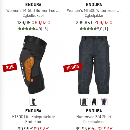
ENDURA
ENDURA
Women's MT500 Burner Trousers
Women's MT500 Waterproof Jacket
Cykelbukser
Cykeljakke
129,95 €
90,97 €
299,95 €
209,97 €
4,9
(16)
5,0
(1)
til 30%
30%
ENDURA
ENDURA
MT500 Lite Knieprotektor
Hummvee 3/4 Short
Protektor
Cykelbukser
99,95 €
69,97 €
89,95 €
fra 62,97 €