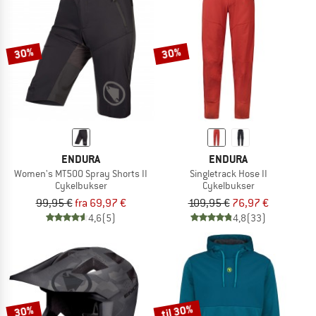
30%
30%
ENDURA
ENDURA
Women's MT500 Spray Shorts II
Singletrack Hose II
Cykelbukser
Cykelbukser
99,95 €
fra 69,97 €
109,95 €
76,97 €
4,6
(5)
4,8
(33)
til 30%
30%