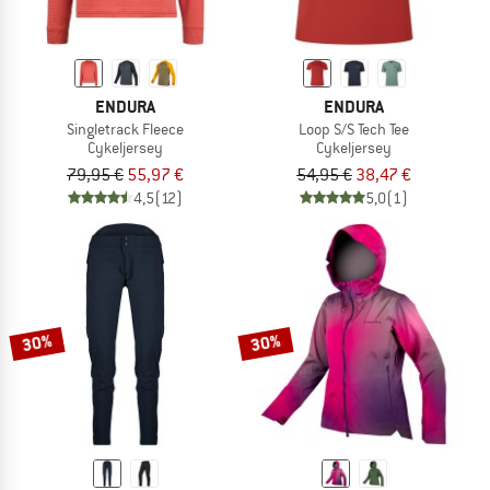
ENDURA
ENDURA
Singletrack Fleece
Loop S/S Tech Tee
Cykeljersey
Cykeljersey
79,95 €
55,97 €
54,95 €
38,47 €
4,5
(12)
5,0
(1)
30%
30%