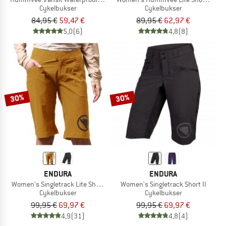
Cykelbukser
Cykelbukser
84,95 €
59,47 €
89,95 €
62,97 €
5,0
(6)
4,8
(8)
30%
30%
ENDURA
ENDURA
Women's Singletrack Lite Shorts
Women's Singletrack Short II
Cykelbukser
Cykelbukser
99,95 €
69,97 €
99,95 €
69,97 €
4,9
(31)
4,8
(4)