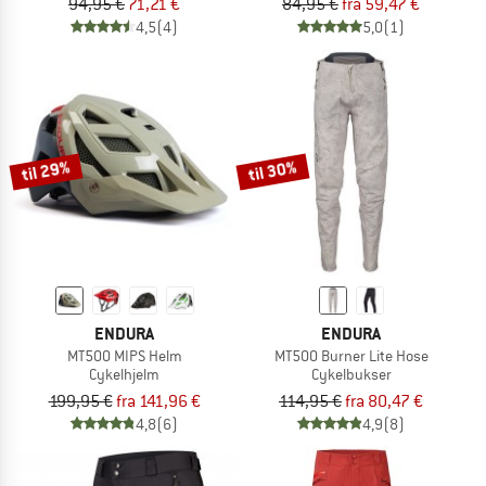
94,95 €
71,21 €
84,95 €
fra 59,47 €
4,5
(4)
5,0
(1)
til 29%
til 30%
ENDURA
ENDURA
MT500 MIPS Helm
MT500 Burner Lite Hose
Cykelhjelm
Cykelbukser
199,95 €
fra 141,96 €
114,95 €
fra 80,47 €
4,8
(6)
4,9
(8)