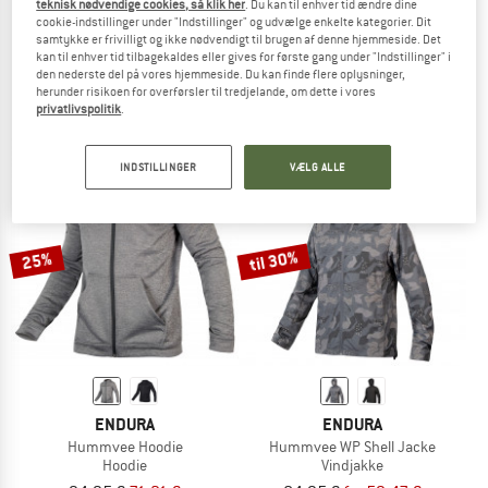
teknisk nødvendige cookies, så klik her
. Du kan til enhver tid ændre dine
cookie-indstillinger under "Indstillinger" og udvælge enkelte kategorier. Dit
ENDURA
ENDURA
samtykke er frivilligt og ikke nødvendigt til brugen af denne hjemmeside. Det
Women's Hummvee Short mit Innenhose
Hummvee Plus Handschuh II
kan til enhver tid tilbagekaldes eller gives for første gang under "Indstillinger" i
Cykelbukser
Handsker
den nederste del på vores hjemmeside. Du kan finde flere oplysninger,
89,95 €
fra 66,56 €
34,95 €
26,21 €
herunder risikoen for overførsler til tredjelande, om dette i vores
privatlivspolitik
.
4,5
(6)
4,5
(50)
INDSTILLINGER
VÆLG ALLE
til 30%
25%
ENDURA
ENDURA
Hummvee Hoodie
Hummvee WP Shell Jacke
Hoodie
Vindjakke