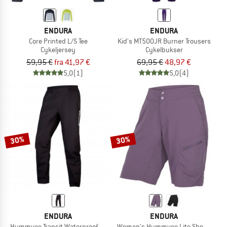
ENDURA
ENDURA
Core Printed L/S Tee
Kid's MT500JR Burner Trousers
Cykeljersey
Cykelbukser
59,95 €
fra 41,97 €
69,95 €
48,97 €
5,0
(1)
5,0
(4)
30%
30%
ENDURA
ENDURA
Hummvee Transit Waterproof Trousers
Women's Hummvee Lite Shorts with 