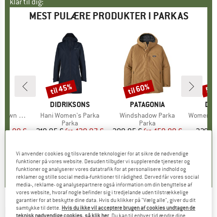
klar til dig:
MEST PULÆRE PRODUKTER I PARKAS
til 45%
til 60%
50
Rabat
Rabat
Raba
KE
C
MÆRKE
DIDRIKSONS
MÆRKE
PATAGONIA
MÆ
DID
Pitea Parka
Artikel
Hani Women's Parka
Artikel
Windshadow Parka
Artikel
Women's Alic
uktgruppe
a
Produktgruppe
Parka
Produktgruppe
Parka
is
dsat pris
151,98 €
219,95 €
fra
Pris
Nedsat pris
120,97 €
399,95 €
fra
Pris
Nedsat pris
159,98 €
329,9
Vi anvender cookies og tilsvarende teknologier for at sikre de nødvendige
,4
(
18
)
4,7
(
112
)
3,5
(
4
)
funktioner på vores website. Desuden tilbyder vi supplerende tjenester og
funktioner og analyserer vores datatrafik for at personalisere indhold og
reklamer og stille social media-funktioner til rådighed. Derved får vores social
media-, reklame- og analysepartnere også information om din benyttelse af
vores website, hvoraf nogle befinder sig i tredjelande uden tilstrækkelige
garantier for at beskytte dine data. Hvis du klikker på "Vælg alle", giver du dit
LANGERCHEN
-
samtykke til dette.
Hvis du ikke vil acceptere brugen af cookies undtagen de
Parka Williston - Parka
teknisk nødvendige cookies, så klik her
. Du kan til enhver tid ændre dine