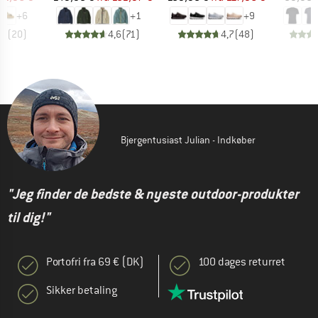
+
6
+
1
+
9
,8
(
20
)
4,6
(
71
)
4,7
(
48
)
Bjergentusiast Julian - Indkøber
"Jeg finder de bedste & nyeste outdoor-produkter
til dig!"
Portofri fra 69 € (DK)
100 dages returret
Sikker betaling