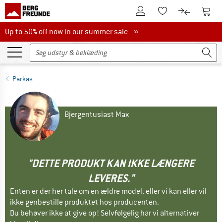
Til kundekontoen
Til 
Til huskesedlen.
Til produk
Up to 50% off now in our summer sale
Up to 50% off now in our summer sale »
Parkas
Bjergentusiast Max
"DETTE PRODUKT KAN IKKE LÆNGERE
LEVERES."
Enten er der her tale om en ældre model, eller vi kan eller vil
ikke genbestille produktet hos producenten.
Du behøver ikke at give op! Selvfølgelig har vi alternativer