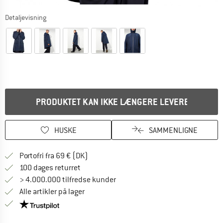
Detaljevisning
PRODUKTET KAN IKKE LÆNGERE LEVERES
HUSKE
SAMMENLIGNE
Find oplysninger om forsendelse her! Åb
Portofri fra 69 € (DK)
Gå til returretten her Åbnes i en infoboks
100 dages returret
> 4.000.000 tilfredse kunder
Alle artikler på lager
Vi er Trustpilot-certificeret - oplysningerne får du