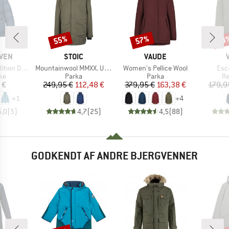
55%
57%
63
Rabat
Rabat
Raba
MÆRKE
MÆRKE
ÄVEN
STOIC
VAUDE
Artikel
Artikel
Arti
Lite Jacket
Mountainwool MMXX. UppsalaSt. III Parka
Women's Pellice Wool
Esc
tgruppe
Produktgruppe
Produktgruppe
Pr
ke
Parka
Parka
Re
is
Pris
Nedsat pris
Pris
Nedsat pris
 €
249,95 €
112,48 €
379,95 €
163,38 €
179,9
+
1
+
4
5,0
(
5
)
4,7
(
25
)
4,5
(
88
)
GODKENDT AF ANDRE BJERGVENNER