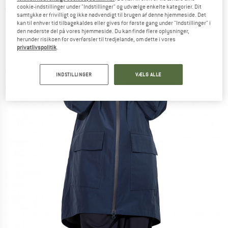
cookie-indstillinger under "Indstillinger" og udvælge enkelte kategorier. Dit
(0)
samtykke er frivilligt og ikke nødvendigt til brugen af denne hjemmeside. Det
kan til enhver tid tilbagekaldes eller gives for første gang under "Indstillinger" i
den nederste del på vores hjemmeside. Du kan finde flere oplysninger,
herunder risikoen for overførsler til tredjelande, om dette i vores
privatlivspolitik
.
INDSTILLINGER
VÆLG ALLE