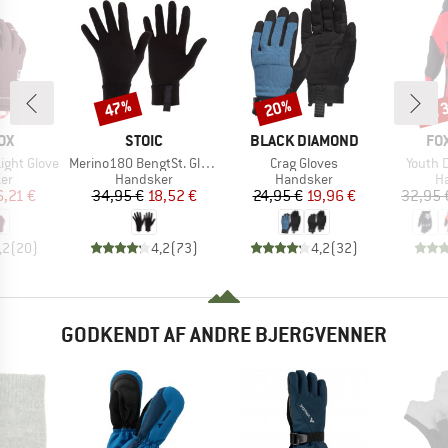
til
47%
20%
Rabat
Rabat
Raba
E
MÆRKE
MÆRKE
MÆ
OX
STOIC
BLACK DIAMOND
FO
Artikel
Artikel
Artikel
ight Glove
Merino180 BengtSt. Glove
Crag Gloves
Youth 
tgruppe
Produktgruppe
Produktgruppe
Pr
er
Handsker
Handsker
H
is
dsat pris
Pris
Nedsat pris
Pris
Nedsat pris
,21 €
34,95 €
18,52 €
24,95 €
19,96 €
32,95 
,2
(
20
)
4,2
(
73
)
4,2
(
32
)
GODKENDT AF ANDRE BJERGVENNER