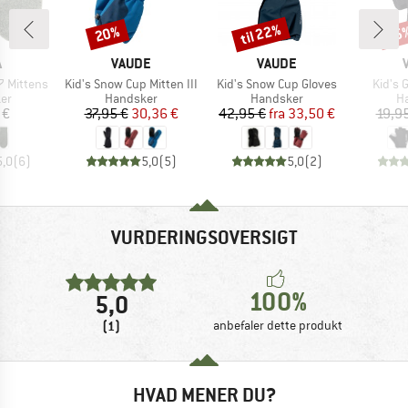
til 22%
20%
25
Rabat
Rabat
Raba
KE
MÆRKE
MÆRKE
A
VAUDE
VAUDE
Artikel
Artikel
Artikel
 Mittens
Kid's Snow Cup Mitten III
Kid's Snow Cup Gloves
Kid's 
tgruppe
Produktgruppe
Produktgruppe
Pr
er
Handsker
Handsker
H
is
Pris
Nedsat pris
Pris
Nedsat pris
 €
37,95 €
30,36 €
42,95 €
fra
33,50 €
19,9
5,0
(
6
)
5,0
(
5
)
5,0
(
2
)
VURDERINGSOVERSIGT
100%
5,0
(1)
anbefaler dette produkt
HVAD MENER DU?