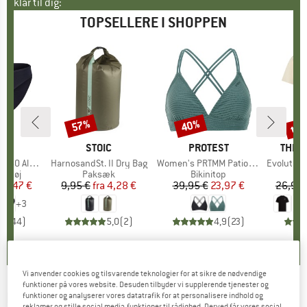
klar til dig:
TOPSELLERE I SHOPPEN
til
57%
40%
Rabat
Rabat
Raba
KE
C
MÆRKE
STOIC
MÆRKE
PROTEST
MÆR
THE 
enSt. Brief
Artikel
HarnosandSt. II Dry Bag
Artikel
Women's PRTMM Patio Triangle
Artikel
Evolution Simpl
uppe
ertøj
Produktgruppe
Paksæk
Produktgruppe
Bikinitop
is
dsat pris
24,47 €
9,95 €
fra
Pris
Nedsat pris
4,28 €
39,95 €
Pris
Nedsat pris
23,97 €
26,95 
+
3
,8
(
44
)
5,0
(
2
)
4,9
(
23
)
Vi anvender cookies og tilsvarende teknologier for at sikre de nødvendige
funktioner på vores website. Desuden tilbyder vi supplerende tjenester og
ENDURA
-
FS260-Pro Thermo Handschuh -
funktioner og analyserer vores datatrafik for at personalisere indhold og
reklamer og stille social media-funktioner til rådighed. Derved får vores social