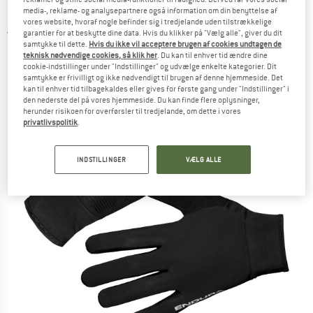
Handsker
media-, reklame- og analysepartnere også information om din benyttelse af
vores website, hvoraf nogle befinder sig i tredjelande uden tilstrækkelige
garantier for at beskytte dine data. Hvis du klikker på "Vælg alle", giver du dit
5,0
(1)
samtykke til dette.
Hvis du ikke vil acceptere brugen af cookies undtagen de
teknisk nødvendige cookies, så klik her
. Du kan til enhver tid ændre dine
cookie-indstillinger under "Indstillinger" og udvælge enkelte kategorier. Dit
samtykke er frivilligt og ikke nødvendigt til brugen af denne hjemmeside. Det
kan til enhver tid tilbagekaldes eller gives for første gang under "Indstillinger" i
den nederste del på vores hjemmeside. Du kan finde flere oplysninger,
herunder risikoen for overførsler til tredjelande, om dette i vores
privatlivspolitik
.
INDSTILLINGER
VÆLG ALLE