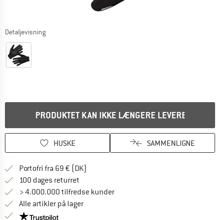
Detaljevisning
PRODUKTET KAN IKKE LÆNGERE LEVERES
HUSKE
SAMMENLIGNE
Find oplysninger om forsendelse her! Åb
Portofri fra 69 € (DK)
Gå til returretten her Åbnes i en infoboks
100 dages returret
> 4.000.000 tilfredse kunder
Alle artikler på lager
Vi er Trustpilot-certificeret - oplysningerne får du