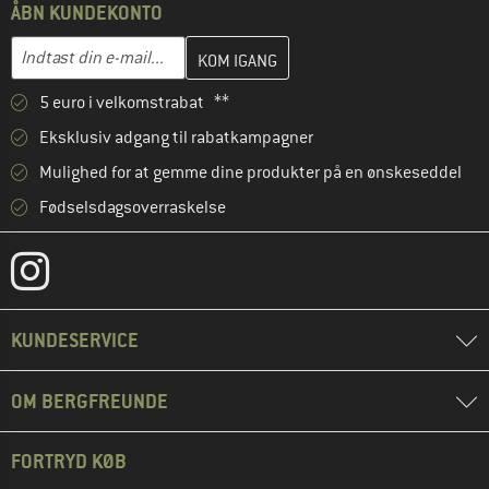
ÅBN KUNDEKONTO
Indtast din e-mailadresse her, og opret i næste trin din kundekon
E-mail-adresse
5 euro i velkomstrabat **
Eksklusiv adgang til rabatkampagner
Mulighed for at gemme dine produkter på en ønskeseddel
Fødselsdagsoverraskelse
KUNDESERVICE
OM BERGFREUNDE
FORTRYD KØB