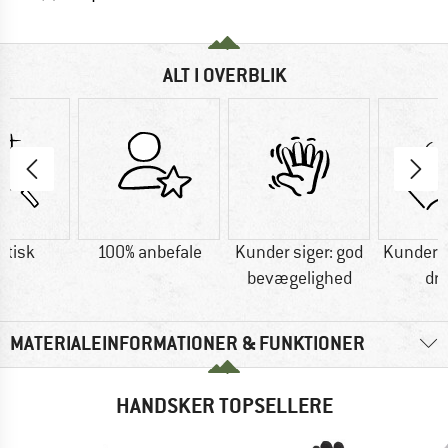
ALT I OVERBLIK
etisk
100% anbefale
Kunder siger: god
Kunder si
bevægelighed
dr
MATERIALEINFORMATIONER & FUNKTIONER
HANDSKER TOPSELLERE