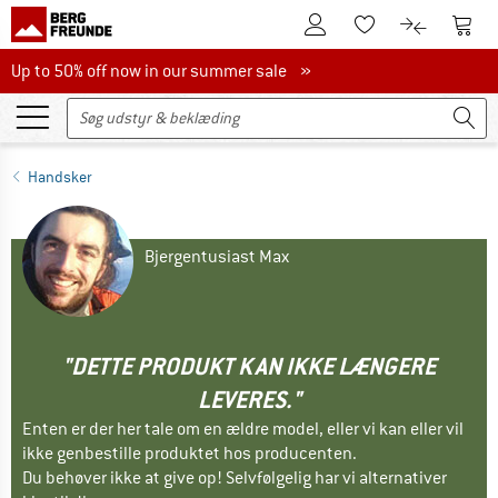
Til kundekontoen
Til 
Til huskesedlen.
Til produk
Up to 50% off now in our summer sale
Up to 50% off now in our summer sale »
Handsker
Bjergentusiast Max
"DETTE PRODUKT KAN IKKE LÆNGERE
LEVERES."
Enten er der her tale om en ældre model, eller vi kan eller vil
ikke genbestille produktet hos producenten.
Du behøver ikke at give op! Selvfølgelig har vi alternativer