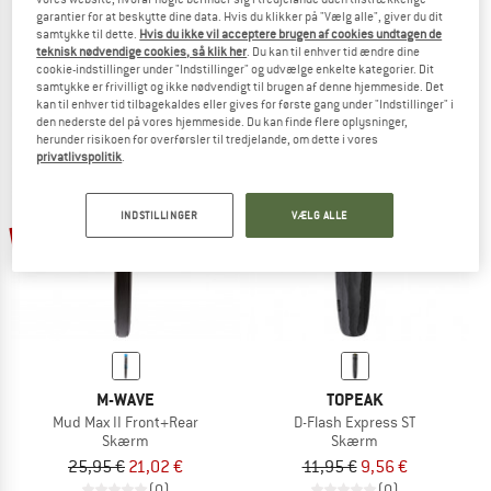
garantier for at beskytte dine data. Hvis du klikker på "Vælg alle", giver du dit
D-Flash Express S
Mud Max Flex Rear
samtykke til dette.
Hvis du ikke vil acceptere brugen af cookies undtagen de
Skærm
Skærm
teknisk nødvendige cookies, så klik her
. Du kan til enhver tid ændre dine
7,95 €
5,96 €
5,90 €
4,72 €
cookie-indstillinger under "Indstillinger" og udvælge enkelte kategorier. Dit
samtykke er frivilligt og ikke nødvendigt til brugen af denne hjemmeside. Det
5,0
(1)
(0)
kan til enhver tid tilbagekaldes eller gives for første gang under "Indstillinger" i
den nederste del på vores hjemmeside. Du kan finde flere oplysninger,
herunder risikoen for overførsler til tredjelande, om dette i vores
privatlivspolitik
.
INDSTILLINGER
VÆLG ALLE
20%
19%
M-WAVE
TOPEAK
Mud Max II Front+Rear
D-Flash Express ST
Skærm
Skærm
25,95 €
21,02 €
11,95 €
9,56 €
(0)
(0)