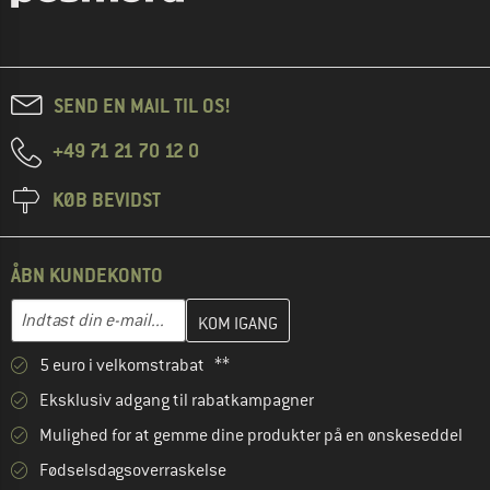
SEND EN MAIL TIL OS!
+49 71 21 70 12 0
KØB BEVIDST
ÅBN KUNDEKONTO
Indtast din e-mailadresse her, og opret i næste trin din kundekon
E-mail-adresse
5 euro i velkomstrabat **
Eksklusiv adgang til rabatkampagner
Mulighed for at gemme dine produkter på en ønskeseddel
Fødselsdagsoverraskelse