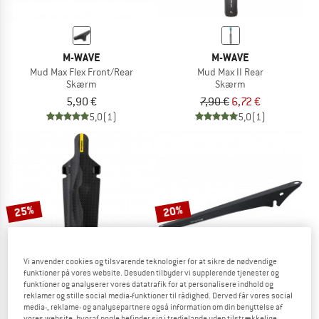
M-WAVE
M-WAVE
Mud Max Flex Front/Rear
Mud Max II Rear
Skærm
Skærm
5,90 €
7,90 €
6,72 €
5,0
(1)
5,0
(1)
25%
20%
Vi anvender cookies og tilsvarende teknologier for at sikre de nødvendige
funktioner på vores website. Desuden tilbyder vi supplerende tjenester og
funktioner og analyserer vores datatrafik for at personalisere indhold og
reklamer og stille social media-funktioner til rådighed. Derved får vores social
media-, reklame- og analysepartnere også information om din benyttelse af
TOPEAK
M-WAVE
vores website, hvoraf nogle befinder sig i tredjelande uden tilstrækkelige