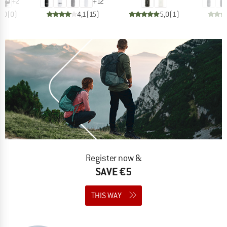
+
2
+
12
0,0
(
0
)
4,1
(
15
)
5,0
(
1
)
Register now &
SAVE €5
THIS WAY