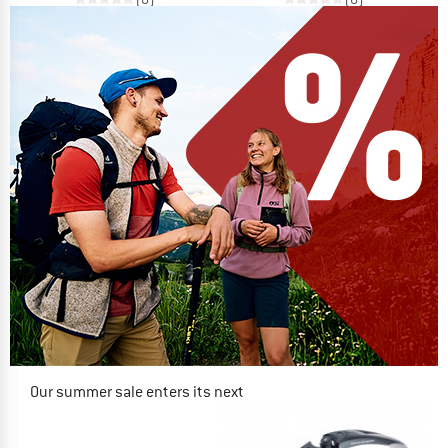
Our summer sale enters its next
phase
NOW UP TO 50% OFF