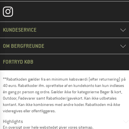
KUNDESERVICE
OM BERGFREUNDE
FORTRYD KØB
**Rabatkoden gælder fra en minimum købsværdi (efter returnering) på
40 euro. Rabatkoder ifm. oprettelse af en kundekonto kan kun indløses
én gang pr. person og ordre. Gælder ikke for kategorierne Bøger & kort,
Outdoor, Fødevarer samt Rabatkoder/gavekort. Kan ikke udbetales
kontant. Kan ikke kombineres med andre koder. Rabatkoden må ikke
videregives eller offentliggøres.
Highlights
En oversigt over hele webstedet giver vores
sitemap
.