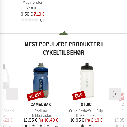
Mud:Fender
Skærm
9,50 €
7,13 €
(0)
MEST POPULÆRE PRODUKTER I
CYKELTILBEHØR
til
til 19%
80%
Rabat
Rabat
Raba
KE
MÆRKE
MÆRKE
MÆ
E
CAMELBAK
STOIC
CA
Artikel
Artikel
Arti
io Based
Podium
CykelflaskaSt. II Grip
Pod
gruppe
Produktgruppe
Produktgruppe
Pro
lder
Drikkeflaske
Drikkeflaske
Dri
is
dsat pris
Pris
Nedsat pris
Pris
Nedsat pris
14,21 €
12,95 €
fra
10,49 €
10,95 €
fra
2,19 €
17,95 