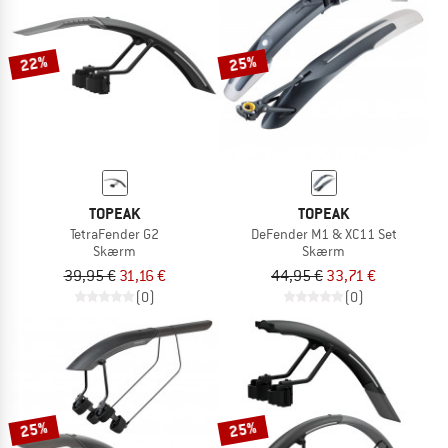
TO THE SALE
22%
25%
TOPEAK
TOPEAK
TetraFender G2
DeFender M1 & XC11 Set
Skærm
Skærm
39,95 €
31,16 €
44,95 €
33,71 €
(0)
(0)
25%
25%