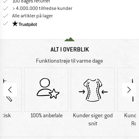
Gå til returretten her Åbnes i en infoboks
100 dages returret
> 4.000.000 tilfredse kunder
Alle artikler på lager
Vi er Trustpilot-certificeret - oplysningerne får du
ALT I OVERBLIK
Funktionstrøje til varme dage
etisk
100% anbefale
Kunder siger: god
Kunder
snit
Ro