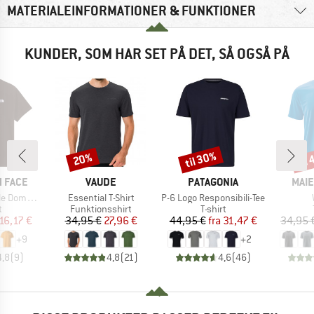
MATERIALEINFORMATIONER & FUNKTIONER
KUNDER, SOM HAR SET PÅ DET, SÅ OGSÅ PÅ
til 30%
til
20%
Rabat
Rabat
Raba
MÆRKE
MÆRKE
MÆR
 FACE
VAUDE
PATAGONIA
MAIE
Artikel
Artikel
hort Sleeve
Essential T-Shirt
P-6 Logo Responsibili-Tee
ktgruppe
Produktgruppe
Produktgruppe
t
Funktionsshirt
T-shirt
is
dsat pris
Pris
Nedsat pris
Pris
Nedsat pris
16,17 €
34,95 €
27,96 €
44,95 €
fra
31,47 €
34,95 
+
9
+
2
4,8
(
9
)
4,8
(
21
)
4,6
(
46
)