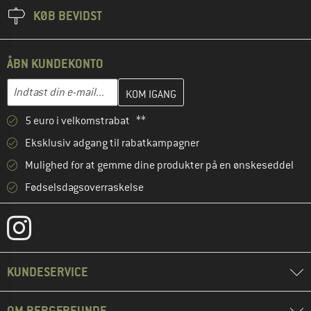
KØB BEVIDST
ÅBN KUNDEKONTO
Indtast din e-mailadresse her, og opret i næste trin din kundekon
E-mail-adresse
5 euro i velkomstrabat **
Eksklusiv adgang til rabatkampagner
Mulighed for at gemme dine produkter på en ønskeseddel
Fødselsdagsoverraskelse
KUNDESERVICE
OM BERGFREUNDE