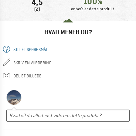
100%
4,5
(2)
anbefaler dette produkt
HVAD MENER DU?
STIL ET SPØRGSMÅL
SKRIV EN VURDERING
DEL ET BILLEDE