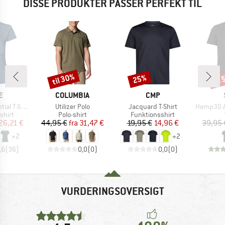
DISSE PRODUKTER PASSER PERFEKT TIL
til 30%
til
25%
Rabat
Rabat
Raba
KE
MÆRKE
MÆRKE
E
COLUMBIA
CMP
Artikel
Artikel
Artikel
 T-Shirt
Utilizer Polo
Jacquard T-Shirt
Hemp30 AmalS
ruppe
Produktgruppe
Produktgruppe
shirt
Polo-shirt
Funktionsshirt
is
dsat pris
Pris
Nedsat pris
Pris
Nedsat pris
26,21 €
44,95 €
fra
31,47 €
19,95 €
14,96 €
39,95 
+
2
+
2
,6
(
36
)
0,0
(
0
)
0,0
(
0
)
VURDERINGSOVERSIGT