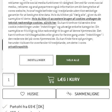
Oplysninger om forsendelsesomkostninge
plus Forsendelsesomkostninger
reklamer og stille social media-funktioner til rådighed. Derved får vores social
media-, reklame- og analysepartnere også information om din benyttelse af
vores website, hvoraf nogle befinder sig i tredjelande uden tilstrækkelige
Farve:
Dark Mountain Heather
garantier for at beskytte dine data. Hvis du klikker på "Vælg alle", giver du dit
samtykke til dette.
Hvis du ikke vil acceptere brugen af cookies undtagen de
teknisk nødvendige cookies, så klik her
. Du kan til enhver tid ændre dine
cookie-indstillinger under "Indstillinger" og udvælge enkelte kategorier. Dit
25%
25%
25%
samtykke er frivilligt og ikke nødvendigt til brugen af denne hjemmeside. Det
kan til enhver tid tilbagekaldes eller gives for første gang under "Indstillinger" i
Størrelse:
S
den nederste del på vores hjemmeside. Du kan finde flere oplysninger,
herunder risikoen for overførsler til tredjelande, om dette i vores
S
M
L
XL
XXL
privatlivspolitik
.
Størrelsestabel
INDSTILLINGER
VÆLG ALLE
Linket åbnes i en infoboks og indeholder he
Leveringstid: 4-6 arbejdsdage
Antal:
LÆG I KURV
HUSKE
SAMMENLIGNE
Find oplysninger om forsendelse her! Åb
Portofri fra 69 € (DK)