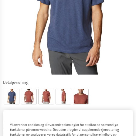
Detaljevisning
Original pris :
Pris:
34,95
€
Vi anvender cookies og tilsvarende teknologier for at sikre de nødvendige
26,21
€
inkl. moms.
funktioner på vores website. Desuden tilbyder vi supplerende tjenester og
~
KR
195,94
funktioner og analyserer vores datatrafik for at personalisere indhold og