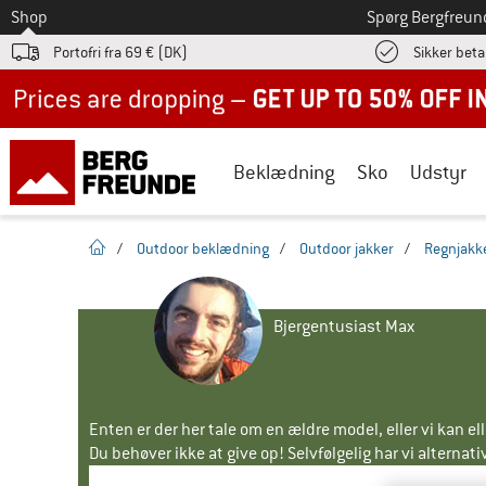
Til
Shop
Spørg Bergfreun
Portofri fra 69 € (DK)
Sikker beta
Up to 50% off now in our summer sale
Beklædning
Sko
Udstyr
Hjemmeside
/
Outdoor beklædning
/
Outdoor jakker
/
Regnjakk
Bjergentusiast Max
Enten er der her tale om en ældre model, eller vi kan e
Du behøver ikke at give op! Selvfølgelig har vi alternative