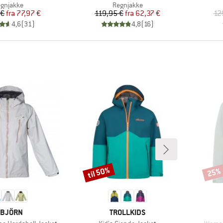
oduktgruppe
Produktgruppe
gnjakke
Regnjakke
Pris
Nedsat pris
Pris
Nedsat pris
 €
fra
77,97 €
119,95 €
fra
62,37 €
12
4,6
(
31
)
4,8
(
16
)
til 50%
25%
Rabat
Rabat
ÆRKE
MÆRKE
SBJÖRN
TROLLKIDS