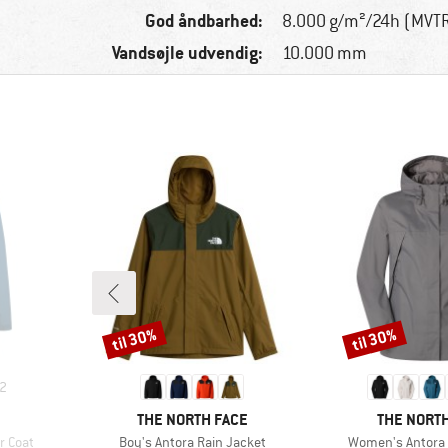
God åndbarhed:
8.000 g/m²/24h (MVT
Vandsøjle udvendig:
10.000 mm
til 30%
til 30%
Rabat
Rabat
2
MÆRKE
MÆRKE
THE NORTH FACE
THE NORTH
Artikel
Artikel
r Coat
Boy's Antora Rain Jacket
Women's Antora 