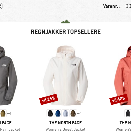
Varenr.:
R)
00
REGNJAKKER TOPSELLERE
til 25%
til 40%
Rabat
Rabat
+
4
+
4
MÆRKE
MÆRK
 FACE
THE NORTH FACE
THE 
Artikel
Artikel
Rain Jacket
Women's Quest Jacket
Women's