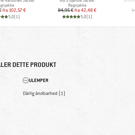
Artikel
Artikel
ne Hardshell Jacket
Kid's Gjende Jacket
Women
oduktgruppe
Produktgruppe
gnjakke
Regnjakke
Pris
Nedsat pris
Pris
Nedsat pris
€
fra
102,57 €
84,95 €
fra
42,48 €
1
5,0
(
1
)
5,0
(
1
)
LER DETTE PRODUKT
ULEMPER
Dårlig åndbarhed (1)