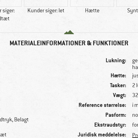
 siger:
Kunder siger: let
Hætte
Synt
dtæt
MATERIALEINFORMATIONER & FUNKTIONER
Lukning:
ge
ha
Hætte:
ju
Tasker:
2 
Vægt:
32
Reference størrelse:
i 
Pasform:
no
tryk, Belagt
Ekstraudstyr:
fo
Juridisk meddelelse:
tæt
Pr