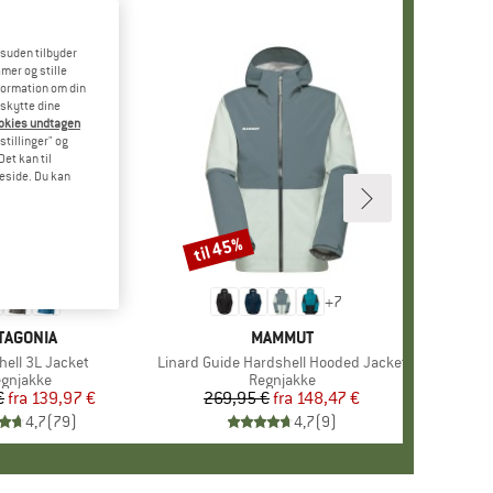
esuden tilbyder
mer og stille
formation om din
eskytte dine
ookies undtagen
stillinger" og
et kan til
meside. Du kan
til 45%
Rabat
+
8
+
7
RKE
TAGONIA
MÆRKE
MAMMUT
hell 3L Jacket
Artikel
Linard Guide Hardshell Hooded Jacket
oduktgruppe
gnjakke
Produktgruppe
Regnjakke
€
fra
Pris
Nedsat pris
139,97 €
269,95 €
fra
Pris
Nedsat pris
148,47 €
4,7
(
79
)
4,7
(
9
)