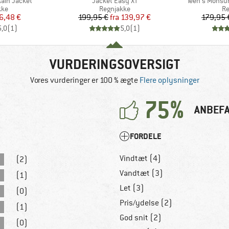
Artikel
Artikel
ain Jacket
Jacket Easy XT
Teen's Monsu
tgruppe
Produktgruppe
Pr
kke
Regnjakke
Re
is
dsat pris
Pris
Nedsat pris
6,48 €
199,95 €
fra
139,97 €
179,95 
5,0
(
1
)
5,0
(
1
)
VURDERINGSOVERSIGT
Vores vurderinger er 100 % ægte
Flere oplysninger
75%
ANBEFA
FORDELE
Vindtæt (4)
(2)
Vandtæt (3)
(1)
Let (3)
(0)
Pris/ydelse (2)
(1)
God snit (2)
(0)