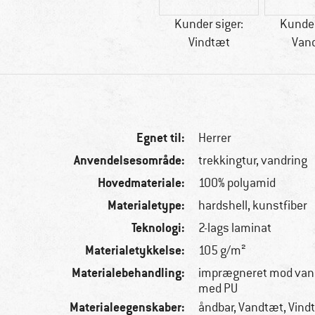
Kunder siger:
Kunder
Vindtæt
Van
Egnet til:
Herrer
Anvendelsesområde:
trekkingtur, vandring
Hovedmateriale:
100% polyamid
Materialetype:
hardshell, kunstfiber
Teknologi:
2-lags laminat
Materialetykkelse:
105 g/m²
Materialebehandling:
imprægneret mod vand
med PU
Materialeegenskaber:
åndbar, Vandtæt, Vind