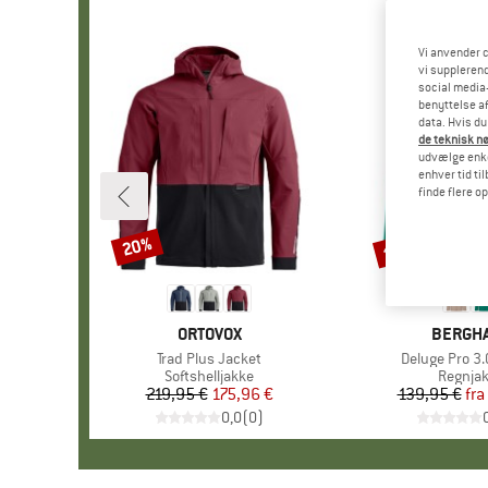
Vi anvender c
vi supplerend
social media-
benyttelse af
data. Hvis du
de teknisk nø
udvælge enkel
enhver tid ti
finde flere o
til 60%
20%
Rabat
Rabat
MÆRKE
ORTOVOX
MÆRKE
BERGH
Artikel
Trad Plus Jacket
Artikel
Deluge Pro 3.
Produktgruppe
Softshelljakke
Produk
Regnja
219,95 €
Pris
Nedsat pris
175,96 €
139,95 €
fra
Pr
Ne
0,0
(
0
)