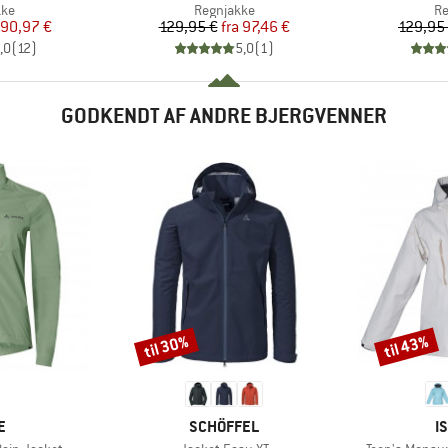
tgruppe
Produktgruppe
Pr
kke
Regnjakke
Re
is
dsat pris
Pris
Nedsat pris
90,97 €
129,95 €
fra
97,46 €
129,95
,0
(
12
)
5,0
(
1
)
GODKENDT AF ANDRE BJERGVENNER
til 30%
til 43%
Rabat
Rabat
KE
MÆRKE
M
E
SCHÖFFEL
I