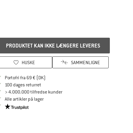
PRODUKTET KAN IKKE LÆNGERE LEVERES
HUSKE
SAMMENLIGNE
Find oplysninger om forsendelse her! Åbnes
Portofri fra 69 € (DK)
Gå til returretten her Åbnes i en infoboks
100 dages returret
> 4.000.000 tilfredse kunder
Alle artikler på lager
Vi er Trustpilot-certificeret - oplysningerne får du her