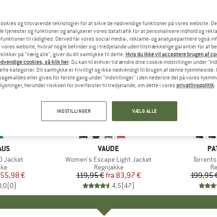
ookies og tilsvarende teknologier for at sikre de nødvendige funktioner på vores website. D
e tjenester og funktioner og analyserer vores datatrafik for at personalisere indhold og rekla
funktioner til rådighed. Derved får vores social media-, reklame- og analysepartnere også in
 vores website, hvoraf nogle befinder sig i tredjelande uden tilstrækkelige garantier for at b
 klikker på "Vælg alle", giver du dit samtykke til dette.
Hvis du ikke vil acceptere brugen af c
dvendige cookies, så klik her
. Du kan til enhver tid ændre dine cookie-indstillinger under "Ind
te kategorier. Dit samtykke er frivilligt og ikke nødvendigt til brugen af denne hjemmeside. D
lbagekaldes eller gives for første gang under "Indstillinger" i den nederste del på vores hjem
plysninger, herunder risikoen for overførsler til tredjelande, om dette i vores
privatlivspolitik
.
til 30%
til 30%
Rabat
Rabat
INDSTILLINGER
VÆLG ALLE
+
9
AUS
MÆRKE
VAUDE
MÆ
PA
0 Jacket
Artikel
Women's Escape Light Jacket
Artikel
Torrents
tgruppe
kke
Produktgruppe
Regnjakke
Pr
Re
is
dsat pris
55,98 €
119,95 €
fra
Pris
Nedsat pris
83,97 €
199,95 
0,0
(
0
)
4,5
(
47
)