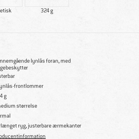
etisk
324 g
nnemgående lynlås foran, med
gebeskytter
sterbar
lynlås-frontlommer
4 g
medium størrelse
rmal
rlænget ryg, justerbare ærmekanter
oducentinformation