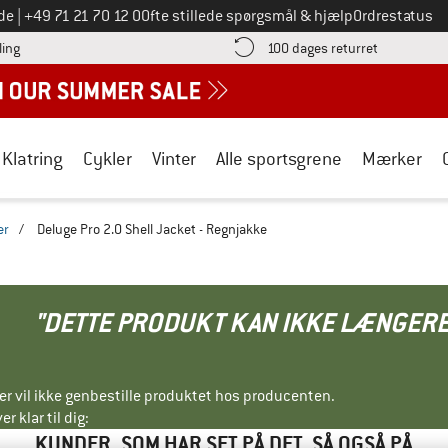
Ring til os på
de
|
+49 71 21 70 12 0
Ofte stillede spørgsmål & hjælp
Ordrestatus
Find betalingsoplysningerne her! Åbnes i en infoboks
Gå til retur
ling
100 dages returret
Klatring
Cykler
Vinter
Alle sportsgrene
Mærker
er
/
Deluge Pro 2.0 Shell Jacket - Regnjakke
"DETTE PRODUKT KAN IKKE LÆNGERE
ller vil ikke genbestille produktet hos producenten.
r klar til dig:
KUNDER, SOM HAR SET PÅ DET, SÅ OGSÅ PÅ