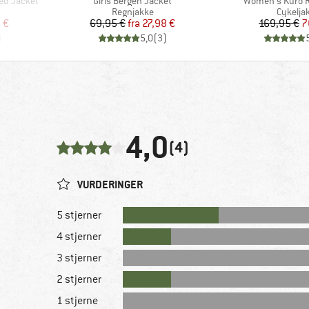
Artikel
Artikel
ded Jacket
Girls Bergen Jacket
Women's Kuro R
pe
Produktgruppe
Produk
Regnjakke
Cykelja
 pris
Pris
Nedsat pris
Pr
Ne
 €
69,95 €
fra
27,98 €
169,95 €
7
)
5,0
(
3
)
4,0
(4)
VURDERINGER
5 stjerner
4 stjerner
3 stjerner
2 stjerner
1 stjerne