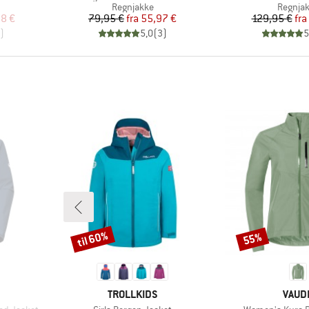
pe
Produktgruppe
Produk
Regnjakke
Regnja
 pris
Pris
Nedsat pris
Pr
Ne
8 €
79,95 €
fra
55,97 €
129,95 €
fra
)
5,0
(
3
)
5
til 60%
55%
Rabat
Rabat
MÆRKE
MÆR
TROLLKIDS
VAUD