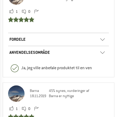
1
0
FORDELE
ANVENDELSESOMRÅDE
Ja, jeg ville anbefale produktet til en ven
Barna
45% synes, vurderinger af
18.11.2019
Barna er nyttige
1
0