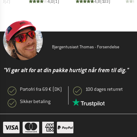
5,0
(
2
)
4,0
(
1
)
4,8
(
103
)
Bjergentusiast Thomas - Forsendelse
"Vi gør alt for at din pakke hurtigt når frem til dig."
Portofri fra 69 € (DK)
100 dages returret
Sikker betaling