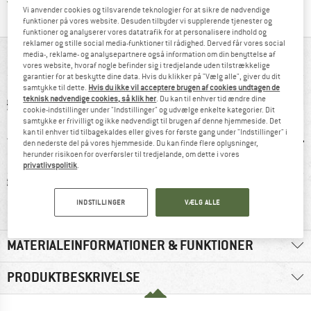
Vi er Trustpilot-certificeret - oplysningerne får du
Vi anvender cookies og tilsvarende teknologier for at sikre de nødvendige
funktioner på vores website. Desuden tilbyder vi supplerende tjenester og
funktioner og analyserer vores datatrafik for at personalisere indhold og
reklamer og stille social media-funktioner til rådighed. Derved får vores social
media-, reklame- og analysepartnere også information om din benyttelse af
ALT I OVERBLIK
vores website, hvoraf nogle befinder sig i tredjelande uden tilstrækkelige
garantier for at beskytte dine data. Hvis du klikker på "Vælg alle", giver du dit
samtykke til dette.
Hvis du ikke vil acceptere brugen af cookies undtagen de
teknisk nødvendige cookies, så klik her
. Du kan til enhver tid ændre dine
cookie-indstillinger under "Indstillinger" og udvælge enkelte kategorier. Dit
samtykke er frivilligt og ikke nødvendigt til brugen af denne hjemmeside. Det
kan til enhver tid tilbagekaldes eller gives for første gang under "Indstillinger" i
den nederste del på vores hjemmeside. Du kan finde flere oplysninger,
herunder risikoen for overførsler til tredjelande, om dette i vores
privatlivspolitik
.
etisk
95% anbefale
Mulesing-fri
U
INDSTILLINGER
VÆLG ALLE
MATERIALEINFORMATIONER & FUNKTIONER
PRODUKTBESKRIVELSE