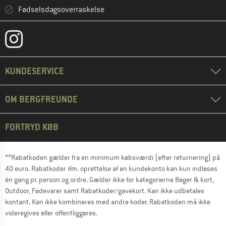
Fødselsdagsoverraskelse
KUNDESERVICE
OM BERGFREUNDE
FORTRYD KØB
**Rabatkoden gælder fra en minimum købsværdi (efter returnering) på
40 euro. Rabatkoder ifm. oprettelse af en kundekonto kan kun indløses
én gang pr. person og ordre. Gælder ikke for kategorierne Bøger & kort,
Outdoor, Fødevarer samt Rabatkoder/gavekort. Kan ikke udbetales
kontant. Kan ikke kombineres med andre koder. Rabatkoden må ikke
videregives eller offentliggøres.