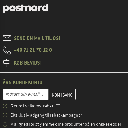
SEND EN MAIL TIL OS!
+49 71 21 70 12 0
KØB BEVIDST
ÅBN KUNDEKONTO
Indtast din e-mailadresse her, og opret i næste trin din kundekon
E-mail-adresse
5 euro i velkomstrabat **
Eksklusiv adgang til rabatkampagner
Mulighed for at gemme dine produkter på en ønskeseddel