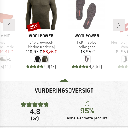
til
20%
Rabat
Raba
MÆRKE
MÆRKE
UMMIT
WOOLPOWER
WOOLPOWER
Artikel
Artikel
Artikel
owel
Lite Crewneck
Felt Insoles
Merino Light Lo
pe
Produktgruppe
Produktgruppe
Pro
åndklæde
Merino undertøj
Indlægssål
Van
is
dsat pris
Pris
Nedsat pris
Pris
14,41 €
110,95 €
88,76 €
13,95 €
19,95 
+
1
,5
(
11
)
4,9
(
15
)
4,7
(
59
)
VURDERINGSOVERSIGT
95%
4,8
(57)
anbefaler dette produkt