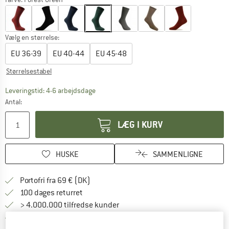
Vælg en størrelse:
EU
36-39
EU
40-44
EU
45-48
Størrelsestabel
Linket åbnes i en infoboks og indeholder he
Leveringstid: 4-6 arbejdsdage
Antal:
LÆG I KURV
HUSKE
SAMMENLIGNE
Find oplysninger om forsendelse her! Åb
Portofri fra 69 € (DK)
Gå til returretten her Åbnes i en infoboks
100 dages returret
> 4.000.000 tilfredse kunder
Alle artikler på lager