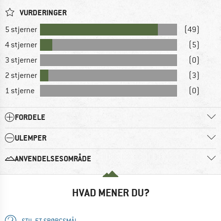
VURDERINGER
5 stjerner
(49)
4 stjerner
(5)
3 stjerner
(0)
2 stjerner
(3)
1 stjerne
(0)
FORDELE
ULEMPER
ANVENDELSESOMRÅDE
HVAD MENER DU?
STIL ET SPØRGSMÅL