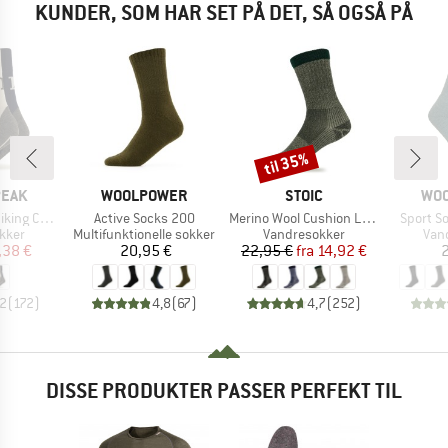
KUNDER, SOM HAR SET PÅ DET, SÅ OGSÅ PÅ
til 35%
Rabat
MÆRKE
MÆRKE
MÆ
PEAK
WOOLPOWER
STOIC
WO
Artikel
Artikel
Artikel
Socks 2-Pack
Active Socks 200
Merino Wool Cushion Light Socks
Sport S
ruppe
Produktgruppe
Produktgruppe
Pro
kker
Multifunktionelle sokker
Vandresokker
Van
is
dsat pris
Pris
Pris
Nedsat pris
,38 €
20,95 €
22,95 €
fra
14,92 €
2
,2
(
172
)
4,8
(
67
)
4,7
(
252
)
DISSE PRODUKTER PASSER PERFEKT TIL