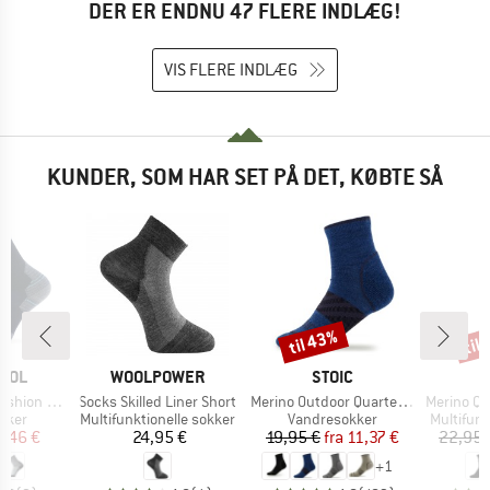
DER ER ENDNU 47 FLERE INDLÆG!
VIS FLERE INDLÆG
KUNDER, SOM HAR SET PÅ DET, KØBTE SÅ
til 43%
til
Rabat
Raba
MÆRKE
MÆRKE
OOL
WOOLPOWER
STOIC
Artikel
Artikel
Artikel
d Crew Socks
Socks Skilled Liner Short
Merino Outdoor Quarter Socks Tech
Merino Quarter Te
ruppe
Produktgruppe
Produktgruppe
Produktg
kker
Multifunktionelle sokker
Vandresokker
Multifunk
is
dsat pris
Pris
Pris
Nedsat pris
,46 €
24,95 €
19,95 €
fra
11,37 €
22,95 
+
1