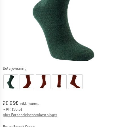
Detaljevisning
Pris:
20,95
€
inkl. moms.
~
KR
156,61
Oplysninger om forsendelsesomkostninge
plus Forsendelsesomkostninger
Farve:
Forest Green