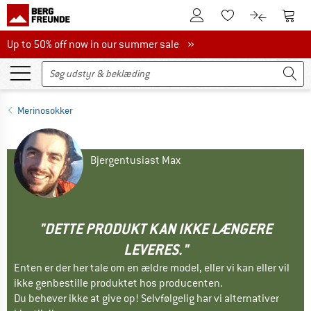
Til kundekontoen
Til 
Til huskesedlen.
Til produk
Up to 50% off now in our summer sale
Up to 50% off now in our summer sale »
Merinosokker
Bjergentusiast Max
"DETTE PRODUKT KAN IKKE LÆNGERE
LEVERES."
Enten er der her tale om en ældre model, eller vi kan eller vil
ikke genbestille produktet hos producenten.
Du behøver ikke at give op! Selvfølgelig har vi alternativer