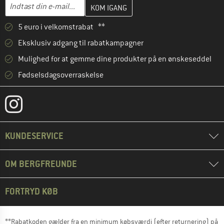
Indtast din e-mailadresse her, og opret i næste trin din kundekon
E-mail-adresse
5 euro i velkomstrabat **
Eksklusiv adgang til rabatkampagner
Mulighed for at gemme dine produkter på en ønskeseddel
Fødselsdagsoverraskelse
KUNDESERVICE
OM BERGFREUNDE
FORTRYD KØB
**Rabatkoden gælder fra en minimum købsværdi (efter returnering) på