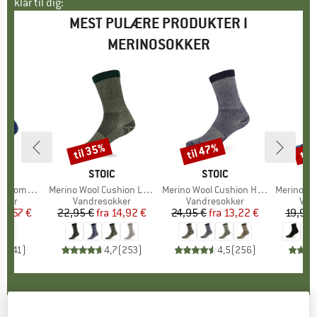
klar til dig:
MEST PULÆRE PRODUKTER I
MERINOSOKKER
til 35%
til 47%
til
Rabat
Rabat
Raba
KE
C
MÆRKE
STOIC
MÆRKE
STOIC
ssion Socks
Artikel
Merino Wool Cushion Light Socks
Artikel
Merino Wool Cushion Heavy Socks
Artikel
Merino Outdoor
ruppe
kker
Produktgruppe
Vandresokker
Produktgruppe
Vandresokker
Pro
Van
is
dsat pris
10,57 €
22,95 €
fra
Pris
Nedsat pris
14,92 €
24,95 €
fra
Pris
Nedsat pris
13,22 €
19,95 
,7
(
41
)
4,7
(
253
)
4,5
(
256
)