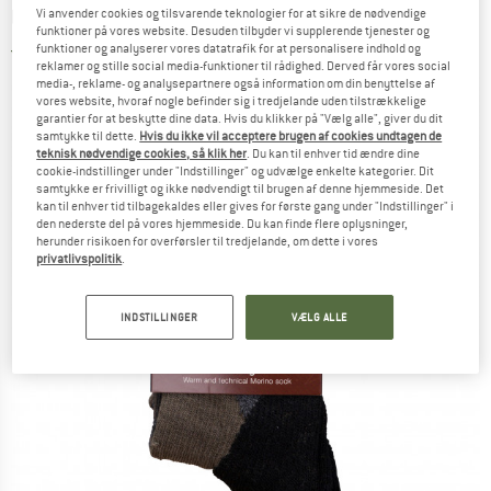
ULVANG
-
Hunting - Merinosokker
Vi anvender cookies og tilsvarende teknologier for at sikre de nødvendige
funktioner på vores website. Desuden tilbyder vi supplerende tjenester og
funktioner og analyserer vores datatrafik for at personalisere indhold og
4,5
(2)
reklamer og stille social media-funktioner til rådighed. Derved får vores social
media-, reklame- og analysepartnere også information om din benyttelse af
vores website, hvoraf nogle befinder sig i tredjelande uden tilstrækkelige
garantier for at beskytte dine data. Hvis du klikker på "Vælg alle", giver du dit
samtykke til dette.
Hvis du ikke vil acceptere brugen af cookies undtagen de
teknisk nødvendige cookies, så klik her
. Du kan til enhver tid ændre dine
cookie-indstillinger under "Indstillinger" og udvælge enkelte kategorier. Dit
samtykke er frivilligt og ikke nødvendigt til brugen af denne hjemmeside. Det
kan til enhver tid tilbagekaldes eller gives for første gang under "Indstillinger" i
den nederste del på vores hjemmeside. Du kan finde flere oplysninger,
herunder risikoen for overførsler til tredjelande, om dette i vores
privatlivspolitik
.
INDSTILLINGER
VÆLG ALLE