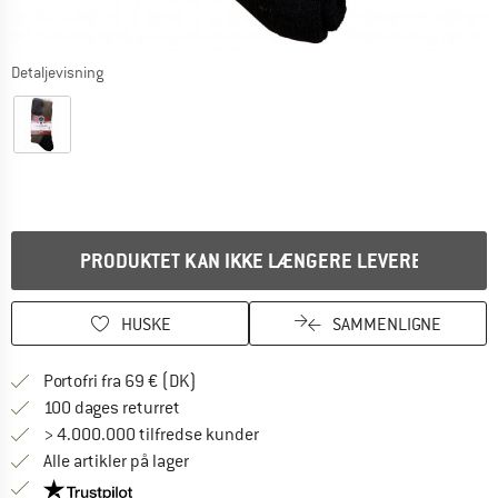
Detaljevisning
PRODUKTET KAN IKKE LÆNGERE LEVERES
HUSKE
SAMMENLIGNE
Find oplysninger om forsendelse her! Åb
Portofri fra 69 € (DK)
Gå til returretten her Åbnes i en infoboks
100 dages returret
> 4.000.000 tilfredse kunder
Alle artikler på lager
Vi er Trustpilot-certificeret - oplysningerne får du