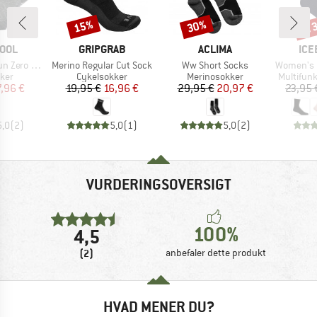
til
15%
30%
Rabat
Rabat
Raba
MÆRKE
MÆRKE
MÆ
OOL
GRIPGRAB
ACLIMA
ICE
Artikel
Artikel
Artikel
id Crew Pattern
Merino Regular Cut Sock
Ww Short Socks
Women's Lifest
gruppe
Produktgruppe
Produktgruppe
Produktg
ker
Cykelsokker
Merinosokker
Multifunk
is
dsat pris
Pris
Nedsat pris
Pris
Nedsat pris
7,96 €
19,95 €
16,96 €
29,95 €
20,97 €
23,95 
5,0
(
2
)
5,0
(
1
)
5,0
(
2
)
VURDERINGSOVERSIGT
100%
4,5
(2)
anbefaler dette produkt
HVAD MENER DU?