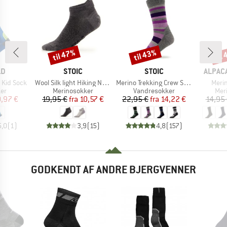
til 47%
til 43%
til
Rabat
Rabat
Raba
E
MÆRKE
MÆRKE
MÆRK
LD
STOIC
STOIC
ALPAC
Artikel
Artikel
Artike
 Kid Sock
Wool Silk light Hiking No Show Socks
Merino Trekking Crew Socks Stripes
Merin
tgruppe
Produktgruppe
Produktgruppe
Pro
er
Merinosokker
Vandresokker
Mer
is
dsat pris
Pris
Nedsat pris
Pris
Nedsat pris
,97 €
19,95 €
fra
10,57 €
22,95 €
fra
14,22 €
14,95
5,0
(
1
)
3,9
(
15
)
4,8
(
157
)
GODKENDT AF ANDRE BJERGVENNER