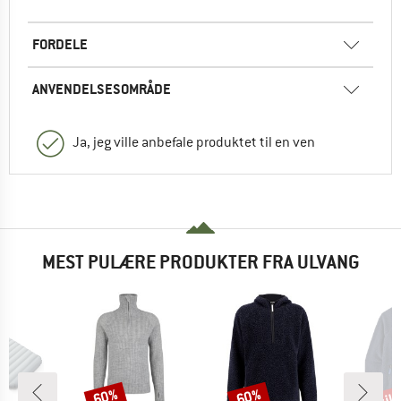
FORDELE
ANVENDELSESOMRÅDE
Ja, jeg ville anbefale produktet til en ven
MEST PULÆRE PRODUKTER FRA ULVANG
til
60%
60%
Rabat
Rabat
Raba