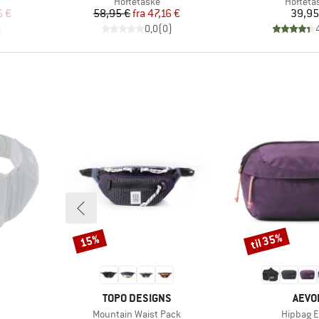
pe
Produktgruppe
Produkt
Hoftetaske
Hofteta
 pris
Pris
Nedsat pris
Pr
6 €
58,95 €
fra
47,16 €
39,95
)
0,0
(
0
)
til 35%
15%
Rabat
Rabat
MÆRKE
MÆR
TOPO DESIGNS
AEVO
Artikel
Artikel
Mountain Waist Pack
Hipbag 