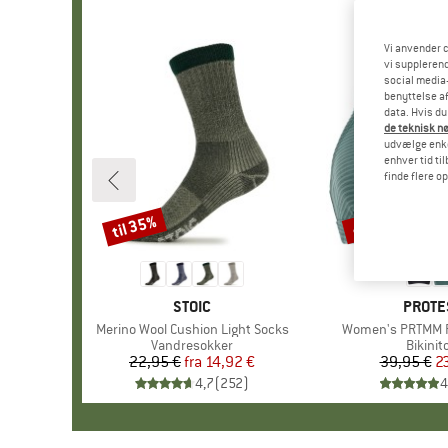
Vi anvender c
vi supplerend
social media-
benyttelse af
data. Hvis du
de teknisk nø
udvælge enkel
enhver tid ti
finde flere o
til 35%
40%
Rabat
Rabat
MÆRKE
STOIC
MÆRK
PROTE
Artikel
Merino Wool Cushion Light Socks
Artikel
Women's PRTMM Pa
Produktgruppe
Vandresokker
Produk
Bikinit
22,95 €
fra
Pris
Nedsat pris
14,92 €
39,95 €
Pr
Ne
2
4,7
(
252
)
4