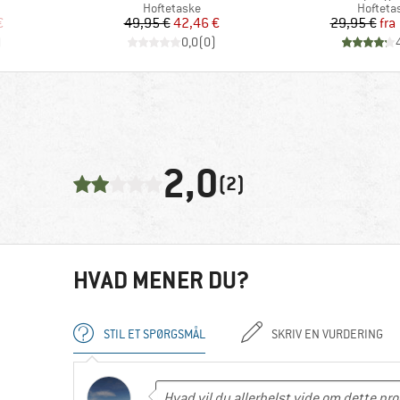
pe
Produktgruppe
Produkt
Hoftetaske
Hofteta
 pris
Pris
Nedsat pris
Pr
Ne
€
49,95 €
42,46 €
29,95 €
fra
)
0,0
(
0
)
2,0
(2)
HVAD MENER DU?
STIL ET SPØRGSMÅL
SKRIV EN VURDERING