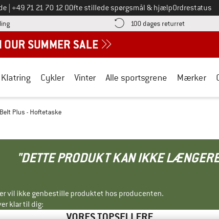
Ring til os på
de
|
+49 71 21 70 12 0
Ofte stillede spørgsmål & hjælp
Ordrestatus
Find betalingsoplysningerne her! Åbnes i en infoboks
Gå til retur
ling
100 dages returret
Klatring
Cykler
Vinter
Alle sportsgrene
Mærker
 Belt Plus - Hoftetaske
"DETTE PRODUKT KAN IKKE LÆNGERE
ller vil ikke genbestille produktet hos producenten.
r klar til dig:
VORES TOPSELLERE