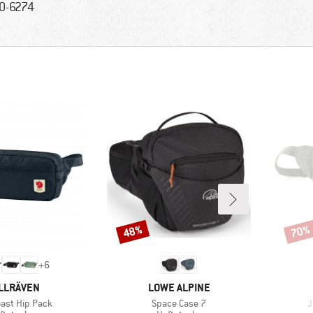
0-6274
48%
70%
Rabat
Rabat
+
6
RKE
MÆRKE
LLRÄVEN
LOWE ALPINE
Artikel
A
oast Hip Pack
Space Case 7
J