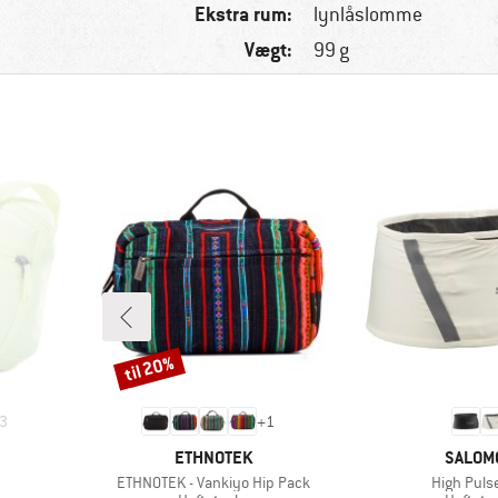
Ekstra rum:
lynlåslomme
Vægt:
99 g
til 20%
Rabat
3
+
1
MÆRKE
MÆRK
ETHNOTEK
SALOM
Artikel
Artikel
ETHNOTEK - Vankiyo Hip Pack
High Pulse