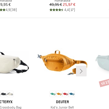
oduktgruppe
Produktgruppe
ftetaske
Hoftetaske
Pris
Pris
Nedsat pris
9,95 €
49,95 €
25,97 €
4,9
(
38
)
4,4
(
17
)
til 
Rabat
RKE
MÆRKE
C'TERYX
DEUTER
Artikel
e Crossbody Bag
Kid's Junior Belt