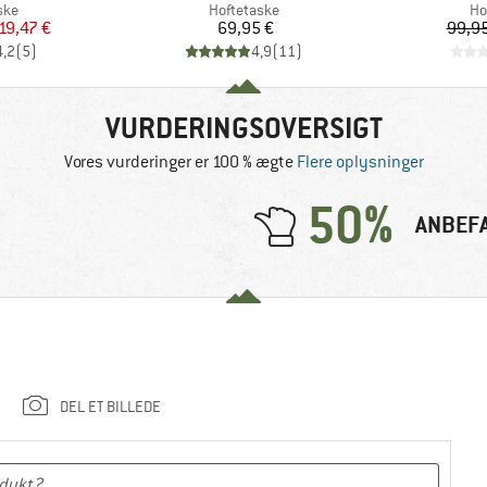
gruppe
Produktgruppe
Pr
ske
Hoftetaske
Ho
is
dsat pris
Pris
19,47 €
69,95 €
99,95
4,2
(
5
)
4,9
(
11
)
VURDERINGSOVERSIGT
Vores vurderinger er 100 % ægte
Flere oplysninger
50%
ANBEF
DEL ET BILLEDE