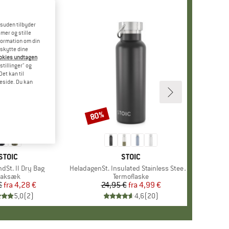
esuden tilbyder
mer og stille
formation om din
eskytte dine
ookies undtagen
stillinger" og
et kan til
meside. Du kan
80%
Rabat
MÆRKE
STOIC
MÆRKE
STOIC
dSt. II Dry Bag
Artikel
HeladagenSt. Insulated Stainless Steel Bottle 500
roduktgruppe
aksæk
Produktgruppe
Termoflaske
€
fra
Pris
Nedsat pris
4,28 €
24,95 €
fra
Pris
Nedsat pris
4,99 €
5,0
(
2
)
4,6
(
20
)