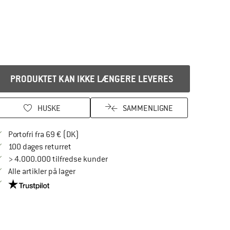
PRODUKTET KAN IKKE LÆNGERE LEVERES
HUSKE
SAMMENLIGNE
Find oplysninger om forsendelse her! Åbnes
Portofri fra 69 € (DK)
Gå til returretten her Åbnes i en infoboks
100 dages returret
> 4.000.000 tilfredse kunder
Alle artikler på lager
Vi er Trustpilot-certificeret - oplysningerne får du her