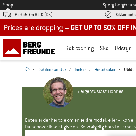
Til
Shop
Spørg Bergfreun
Portofri fra 69 € (DK)
Sikker beta
Up to 50% off now in our summer sale
Beklædning
Sko
Udstyr
Hjemmeside
/
Outdoor udstyr
/
Tasker
/
Hoftetasker
/
Utility
Bjergentusiast Hannes
Enten er der her tale om en ældre model, eller vi kan e
Du behøver ikke at give op! Selvfølgelig har vi alternative