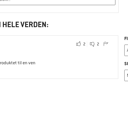
I HELE VERDEN:
F
2
2
produktet til en ven
S