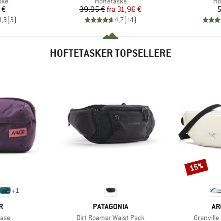
gruppe
Produktgruppe
Pr
ske
Hoftetaske
Ho
is
Pris
Nedsat pris
 €
39,95 €
fra
31,96 €
5
4,3
(
3
)
4,7
(
14
)
HOFTETASKER TOPSELLERE
15%
Rabat
+
1
KE
MÆRKE
MÆ
R
PATAGONIA
AR
Artikel
Artikel
Ease
Dirt Roamer Waist Pack
Granvill