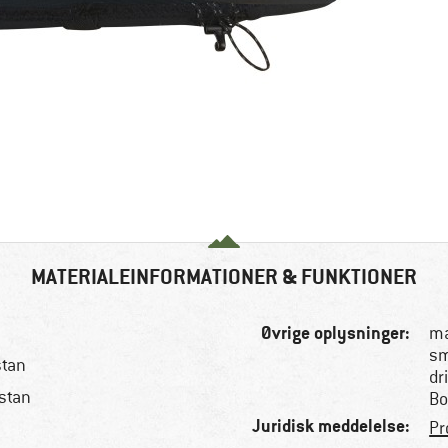
MATERIALEINFORMATIONER & FUNKTIONER
Øvrige oplysninger:
ma
sm
stan
dr
stan
Bo
Juridisk meddelelse:
Pr