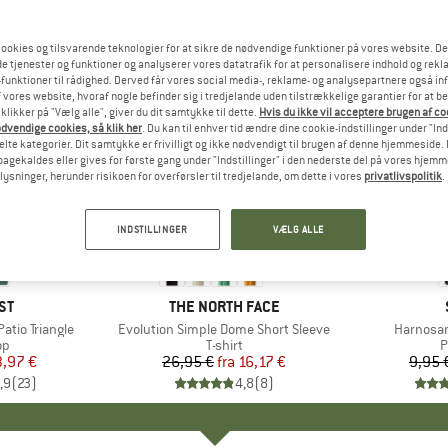
ookies og tilsvarende teknologier for at sikre de nødvendige funktioner på vores website. D
e tjenester og funktioner og analyserer vores datatrafik for at personalisere indhold og rekla
funktioner til rådighed. Derved får vores social media-, reklame- og analysepartnere også in
 vores website, hvoraf nogle befinder sig i tredjelande uden tilstrækkelige garantier for at b
 klikker på "Vælg alle", giver du dit samtykke til dette.
Hvis du ikke vil acceptere brugen af c
dvendige cookies, så klik her
. Du kan til enhver tid ændre dine cookie-indstillinger under "Ind
te kategorier. Dit samtykke er frivilligt og ikke nødvendigt til brugen af denne hjemmeside. D
lbagekaldes eller gives for første gang under "Indstillinger" i den nederste del på vores hjem
plysninger, herunder risikoen for overførsler til tredjelande, om dette i vores
privatlivspolitik
.
til 40%
57%
Rabat
Rabat
INDSTILLINGER
VÆLG ALLE
+
11
E
ST
MÆRKE
THE NORTH FACE
tio Triangle
Artikel
Evolution Simple Dome Short Sleeve
Artikel
Harnosan
tgruppe
op
Produktgruppe
T-shirt
P
P
is
dsat pris
3,97 €
26,95 €
fra
Pris
Nedsat pris
16,17 €
9,95 
,9
(
23
)
4,8
(
8
)