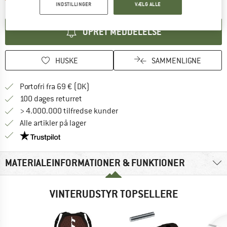
INDSTILLINGER
VÆLG ALLE
OPRET MEDDELELSE
HUSKE
SAMMENLIGNE
Find oplysninger om forsendelse her! Åb
Portofri fra 69 € (DK)
Gå til returretten her Åbnes i en infoboks
100 dages returret
> 4.000.000 tilfredse kunder
Alle artikler på lager
Vi er Trustpilot-certificeret - oplysningerne får du
MATERIALEINFORMATIONER & FUNKTIONER
VINTERUDSTYR TOPSELLERE