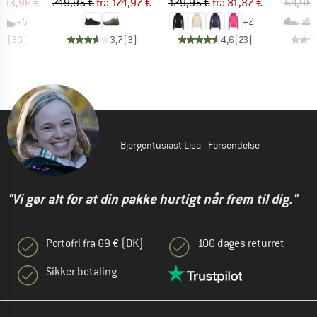
is
dsat pris
Pris
Nedsat pris
Pris
Nedsat pris
183,96 €
249,95 €
fra
174,97 €
129,95 €
fra
81,87 €
64,95 
+
5
+
2
,6
(
39
)
3,7
(
3
)
4,6
(
23
)
Bjergentusiast Lisa - Forsendelse
"Vi gør alt for at din pakke hurtigt når frem til dig."
Portofri fra 69 € (DK)
100 dages returret
Sikker betaling