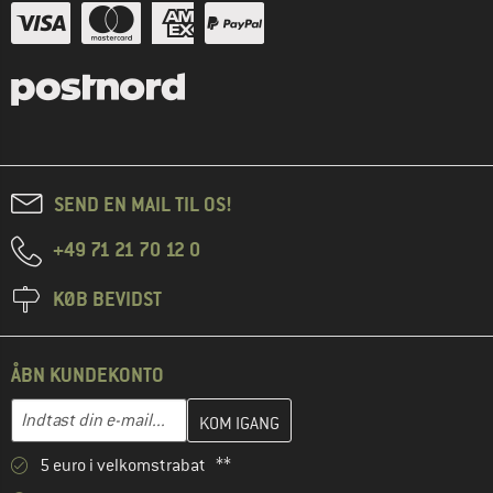
SEND EN MAIL TIL OS!
+49 71 21 70 12 0
KØB BEVIDST
ÅBN KUNDEKONTO
Indtast din e-mailadresse her, og opret i næste trin din kundekon
E-mail-adresse
5 euro i velkomstrabat **