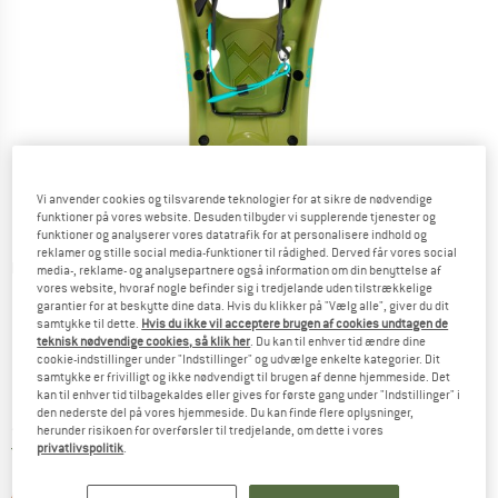
Vi anvender cookies og tilsvarende teknologier for at sikre de nødvendige
funktioner på vores website. Desuden tilbyder vi supplerende tjenester og
funktioner og analyserer vores datatrafik for at personalisere indhold og
reklamer og stille social media-funktioner til rådighed. Derved får vores social
Detaljevisning
media-, reklame- og analysepartnere også information om din benyttelse af
vores website, hvoraf nogle befinder sig i tredjelande uden tilstrækkelige
garantier for at beskytte dine data. Hvis du klikker på "Vælg alle", giver du dit
samtykke til dette.
Hvis du ikke vil acceptere brugen af cookies undtagen de
teknisk nødvendige cookies, så klik her
. Du kan til enhver tid ændre dine
cookie-indstillinger under "Indstillinger" og udvælge enkelte kategorier. Dit
samtykke er frivilligt og ikke nødvendigt til brugen af denne hjemmeside. Det
kan til enhver tid tilbagekaldes eller gives for første gang under "Indstillinger" i
Pris:
149,95
€
inkl. moms.
den nederste del på vores hjemmeside. Du kan finde flere oplysninger,
~
KR
1.120,97
herunder risikoen for overførsler til tredjelande, om dette i vores
Danmark. Oplysninger om forsendelse
Gratis forsendelse
(DK)
privatlivspolitik
.
Linket åbnes i en infoboks og indeholder 
Artiklen er p.t. desværre udsolgt