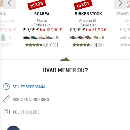
til 20%
til 20%
25
Rabat
Rabat
Raba
MÆRKE
MÆRKE
MÆRKE
NIA
SCARPA
BIRKENSTOCK
GRAND 
Artikel
Artikel
Art
3L Jacket
Mojito
Arizona BF
Le
tgruppe
Produktgruppe
Produktgruppe
P
kke
Fritidssko
Sandaler
S
is
dsat pris
Pris
Nedsat pris
Pris
Nedsat pris
139,97 €
159,95 €
fra
127,96 €
89,95 €
fra
71,96 €
89,9
+
8
+
10
+
6
,7
(
79
)
4,8
(
658
)
4,8
(
20
)
HVAD MENER DU?
STIL ET SPØRGSMÅL
SKRIV EN VURDERING
DEL ET BILLEDE