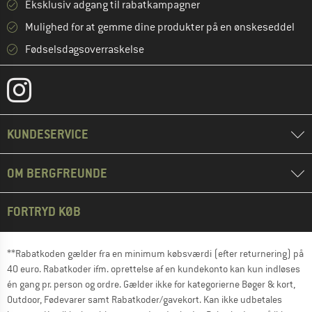
Eksklusiv adgang til rabatkampagner
Mulighed for at gemme dine produkter på en ønskeseddel
Fødselsdagsoverraskelse
KUNDESERVICE
OM BERGFREUNDE
FORTRYD KØB
**Rabatkoden gælder fra en minimum købsværdi (efter returnering) på
40 euro. Rabatkoder ifm. oprettelse af en kundekonto kan kun indløses
én gang pr. person og ordre. Gælder ikke for kategorierne Bøger & kort,
Outdoor, Fødevarer samt Rabatkoder/gavekort. Kan ikke udbetales