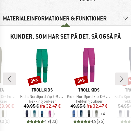
MATERIALEINFORMATIONER & FUNKTIONER
KUNDER, SOM HAR SET PÅ DET, SÅ OGSÅ PÅ
til
35%
35%
Rabat
Rabat
Raba
E
MÆRKE
MÆRKE
MÆ
TA
TROLLKIDS
TROLLKIDS
TR
Artikel
Artikel
Artikel
ousers III
Kid's Nordfjord Zip-Off Pants
Kid's Nordfjord Zip-Off Pants Slim Fit
Kid's Kjer
ruppe
Produktgruppe
Produktgruppe
Prod
ukser
Trekking bukser
Trekking bukser
Trek
is
dsat pris
Pris
Nedsat pris
Pris
Nedsat pris
29,98 €
49,95 €
fra
32,47 €
49,95 €
fra
32,47 €
54,95 
+
1
+
4
0,0
(
0
)
4,9
(
33
)
4,9
(
25
)