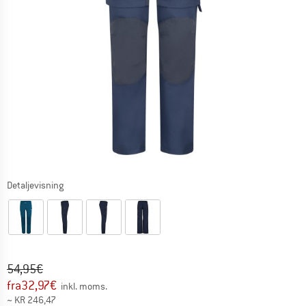
Detaljevisning
Original pris :
Pris:
54,95
€
fra
32,97
€
inkl. moms.
~
KR
246,47