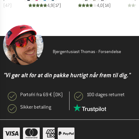
,0
(
47
)
4,9
(
17
)
4,0
(
14
)
Bjergentusiast Thomas - Forsendelse
"Vi gør alt for at din pakke hurtigt når frem til dig."
Portofri fra 69 € (DK)
100 dages returret
Sikker betaling