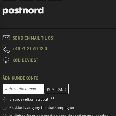
SEND EN MAIL TIL OS!
+49 71 21 70 12 0
KØB BEVIDST
ÅBN KUNDEKONTO
Indtast din e-mailadresse her, og opret i næste trin din kundekon
E-mail-adresse
5 euro i velkomstrabat **
Eksklusiv adgang til rabatkampagner