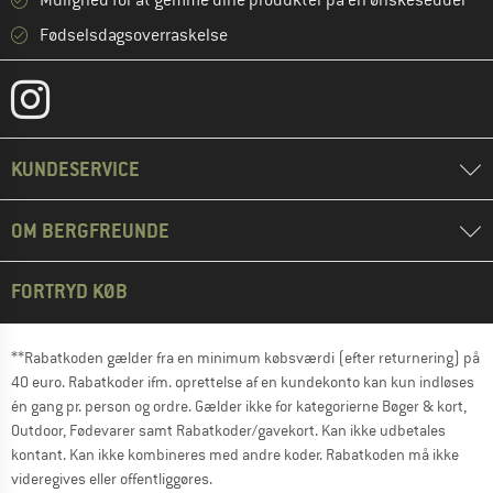
Mulighed for at gemme dine produkter på en ønskeseddel
Fødselsdagsoverraskelse
KUNDESERVICE
OM BERGFREUNDE
FORTRYD KØB
**Rabatkoden gælder fra en minimum købsværdi (efter returnering) på
40 euro. Rabatkoder ifm. oprettelse af en kundekonto kan kun indløses
én gang pr. person og ordre. Gælder ikke for kategorierne Bøger & kort,
Outdoor, Fødevarer samt Rabatkoder/gavekort. Kan ikke udbetales
kontant. Kan ikke kombineres med andre koder. Rabatkoden må ikke
videregives eller offentliggøres.