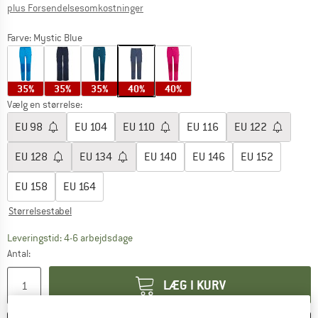
Oplysninger om forsendelsesomkostninge
plus Forsendelsesomkostninger
Farve:
Mystic Blue
35%
35%
35%
40%
40%
Vælg en størrelse:
EU
98
EU
104
EU
110
EU
116
EU
122
EU
128
EU
134
EU
140
EU
146
EU
152
EU
158
EU
164
Størrelsestabel
Linket åbnes i en infoboks og indeholder he
Leveringstid: 4-6 arbejdsdage
Antal:
LÆG I KURV