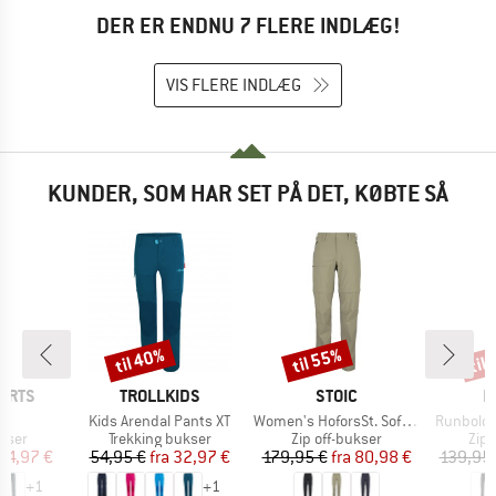
DER ER ENDNU 7 FLERE INDLÆG!
VIS FLERE INDLÆG
KUNDER, SOM HAR SET PÅ DET, KØBTE SÅ
til 40%
til 55%
til
Rabat
Rabat
Raba
MÆRKE
MÆRKE
M
ORTS
TROLLKIDS
STOIC
M
l
Artikel
Artikel
Artikel
Kids Arendal Pants XT
Women's HoforsSt. Softshell Zip-Off Pants Light
Runbold I
ruppe
Produktgruppe
Produktgruppe
Pro
ukser
Trekking bukser
Zip off-bukser
Zip 
is
dsat pris
Pris
Nedsat pris
Pris
Nedsat pris
54,97 €
54,95 €
fra
32,97 €
179,95 €
fra
80,98 €
139,95
+
1
+
1