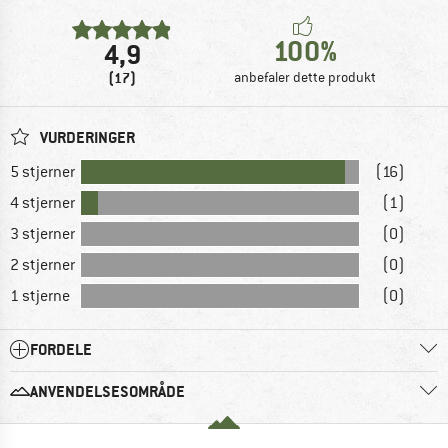
100%
4,9
(17)
anbefaler dette produkt
VURDERINGER
5 stjerner
(16)
4 stjerner
(1)
3 stjerner
(0)
2 stjerner
(0)
1 stjerne
(0)
FORDELE
ANVENDELSESOMRÅDE