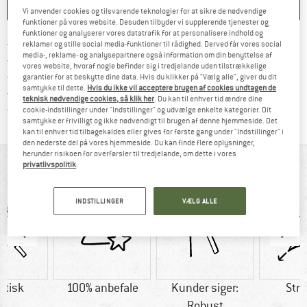
HUSKE
SAMMENLIGNE
Vi anvender cookies og tilsvarende teknologier for at sikre de nødvendige
funktioner på vores website. Desuden tilbyder vi supplerende tjenester og
funktioner og analyserer vores datatrafik for at personalisere indhold og
Find oplysninger om forsendelse her! Åb
Portofri fra 69 € (DK)
reklamer og stille social media-funktioner til rådighed. Derved får vores social
media-, reklame- og analysepartnere også information om din benyttelse af
Gå til returretten her Åbnes i en infoboks
100 dages returret
vores website, hvoraf nogle befinder sig i tredjelande uden tilstrækkelige
> 4.000.000 tilfredse kunder
garantier for at beskytte dine data. Hvis du klikker på "Vælg alle", giver du dit
samtykke til dette.
Hvis du ikke vil acceptere brugen af cookies undtagen de
Alle artikler på lager
teknisk nødvendige cookies, så klik her
. Du kan til enhver tid ændre dine
Vi er Trustpilot-certificeret - oplysningerne får du
cookie-indstillinger under "Indstillinger" og udvælge enkelte kategorier. Dit
samtykke er frivilligt og ikke nødvendigt til brugen af denne hjemmeside. Det
kan til enhver tid tilbagekaldes eller gives for første gang under "Indstillinger" i
den nederste del på vores hjemmeside. Du kan finde flere oplysninger,
herunder risikoen for overførsler til tredjelande, om dette i vores
ALT I OVERBLIK
privatlivspolitik
.
INDSTILLINGER
VÆLG ALLE
etisk
100% anbefale
Kunder siger:
Str
Robust