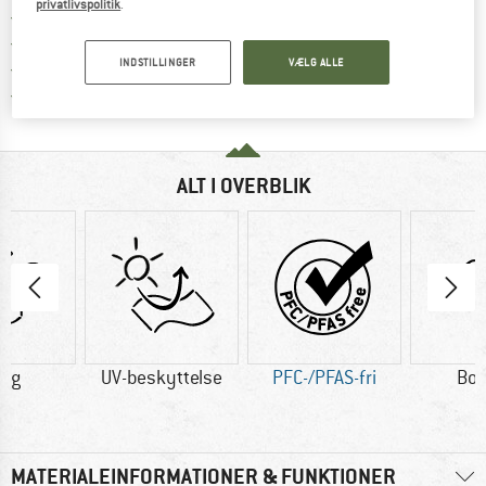
privatlivspolitik
.
Gå til returretten her Åbnes i en infoboks
100 dages returret
> 4.000.000 tilfredse kunder
INDSTILLINGER
VÆLG ALLE
Alle artikler på lager
Vi er Trustpilot-certificeret - oplysningerne får du
ALT I OVERBLIK
0 g
UV-beskyttelse
PFC-/PFAS-fri
Bo
MATERIALEINFORMATIONER & FUNKTIONER