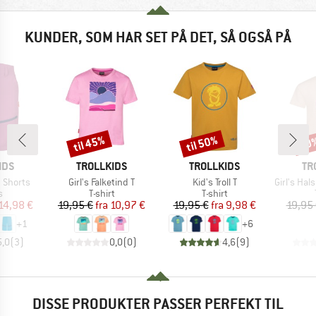
KUNDER, SOM HAR SET PÅ DET, SÅ OGSÅ PÅ
til 45%
til 50%
50
Rabat
Rabat
Raba
MÆRKE
MÆRKE
MÆ
IDS
TROLLKIDS
TROLLKIDS
TR
Artikel
Artikel
Artikel
d Shorts
Girl's Falketind T
Kid's Troll T
Girl's Halsaf
ktgruppe
Produktgruppe
Produktgruppe
s
T-shirt
T-shirt
is
dsat pris
Pris
Nedsat pris
Pris
Nedsat pris
14,98 €
19,95 €
fra
10,97 €
19,95 €
fra
9,98 €
19,95
+
1
+
6
5,0
(
3
)
0,0
(
0
)
4,6
(
9
)
DISSE PRODUKTER PASSER PERFEKT TIL