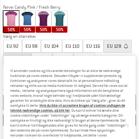
Farve:
Candy Pink / Fresh Berry
50%
50%
50%
50%
Vælg en størrelse:
EU
92
EU
98
EU
104
EU
110
EU
116
EU
128
EU
140
EU
152
EU
164
EU
176
Størrelsestabel
Vi anvender cookies og tilsvarende teknologier for at sikre de nødvendige
funktioner på vores website. Desuden tilbyder vi supplerende tjenester og
funktioner og analyserer vores datatrafik for at personalisere indhold og
Linket åbnes i en infoboks og indeholder he
Leveringstid: 4-6 arbejdsdage
reklamer og stille social media-funktioner til rådighed. Derved får vores social
Antal:
media-, reklame- og analysepartnere også information om din benyttelse af
vores website, hvoraf nogle befinder sig i tredjelande uden tilstrækkelige
garantier for at beskytte dine data. Hvis du klikker på "Vælg alle", giver du dit
LÆG I KURV
samtykke til dette.
Hvis du ikke vil acceptere brugen af cookies undtagen de
teknisk nødvendige cookies, så klik her
. Du kan til enhver tid ændre dine
cookie-indstillinger under "Indstillinger" og udvælge enkelte kategorier. Dit
HUSKE
SAMMENLIGNE
samtykke er frivilligt og ikke nødvendigt til brugen af denne hjemmeside. Det
kan til enhver tid tilbagekaldes eller gives for første gang under "Indstillinger" i
den nederste del på vores hjemmeside. Du kan finde flere oplysninger,
Find oplysninger om forsendelse her! Åb
herunder risikoen for overførsler til tredjelande, om dette i vores
Portofri fra 69 € (DK)