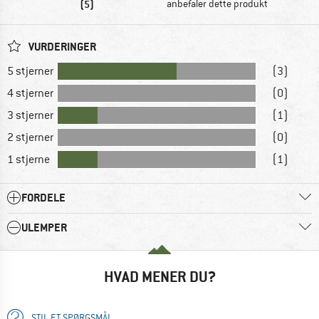
(5)
anbefaler dette produkt
VURDERINGER
5 stjerner
(3)
4 stjerner
(0)
3 stjerner
(1)
2 stjerner
(0)
1 stjerne
(1)
FORDELE
ULEMPER
HVAD MENER DU?
STIL ET SPØRGSMÅL