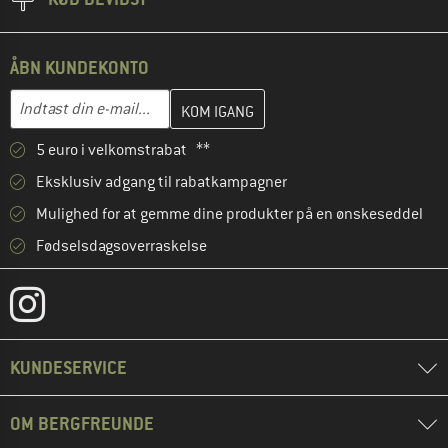
ÅBN KUNDEKONTO
Indtast din e-mailadresse her, og opret i næste trin din kundekon
E-mail-adresse
5 euro i velkomstrabat **
Eksklusiv adgang til rabatkampagner
Mulighed for at gemme dine produkter på en ønskeseddel
Fødselsdagsoverraskelse
KUNDESERVICE
OM BERGFREUNDE