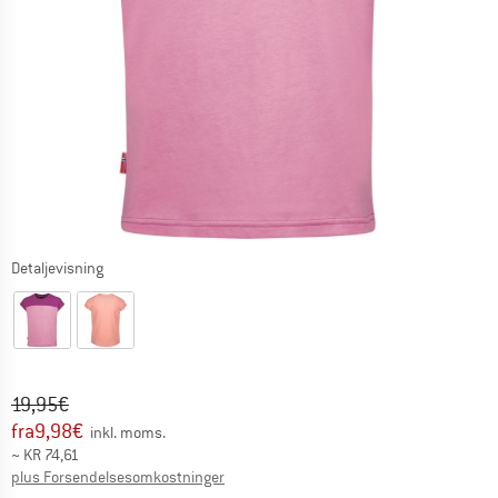
Detaljevisning
Original pris :
Pris:
19,95
€
fra
9,98
€
inkl. moms.
~
KR
74,61
Oplysninger om forsendelsesomkostninge
plus Forsendelsesomkostninger