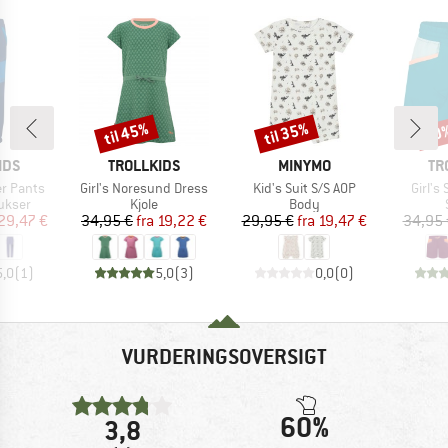
til 45%
til 35%
50
Rabat
Rabat
Raba
MÆRKE
MÆRKE
MÆ
IDS
TROLLKIDS
MINYMO
TR
Artikel
Artikel
Artikel
er Pants
Girl's Noresund Dress
Kid's Suit S/S AOP
Girl's
uppe
Produktgruppe
Produktgruppe
ukser
Kjole
Body
is
dsat pris
Pris
Nedsat pris
Pris
Nedsat pris
29,47 €
34,95 €
fra
19,22 €
29,95 €
fra
19,47 €
34,95 
5,0
(
1
)
5,0
(
3
)
0,0
(
0
)
VURDERINGSOVERSIGT
60%
3,8