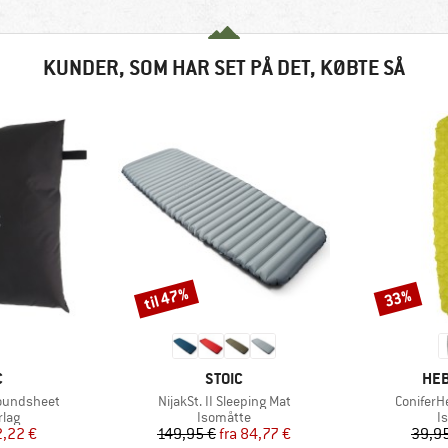
KUNDER, SOM HAR SET PÅ DET, KØBTE SÅ
til 47%
33%
Rabat
Rabat
KE
MÆRKE
MÆ
C
STOIC
HEB
Artikel
Artikel
roundsheet
NijakSt. II Sleeping Mat
ConiferH
gruppe
Produktgruppe
P
rlag
Isomåtte
I
is
dsat pris
Pris
Nedsat pris
,22 €
149,95 €
fra
84,77 €
39,9