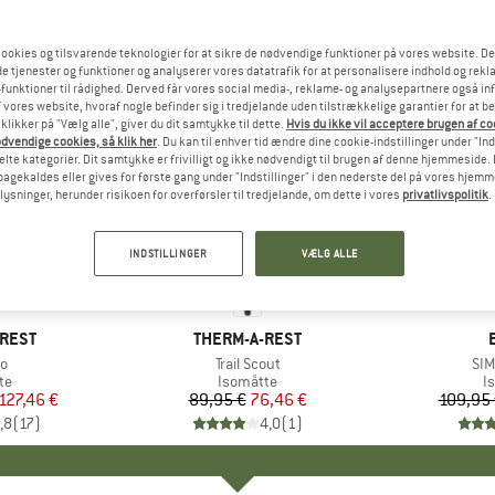
ookies og tilsvarende teknologier for at sikre de nødvendige funktioner på vores website. D
e tjenester og funktioner og analyserer vores datatrafik for at personalisere indhold og rekla
funktioner til rådighed. Derved får vores social media-, reklame- og analysepartnere også in
 vores website, hvoraf nogle befinder sig i tredjelande uden tilstrækkelige garantier for at b
 klikker på "Vælg alle", giver du dit samtykke til dette.
Hvis du ikke vil acceptere brugen af c
dvendige cookies, så klik her
. Du kan til enhver tid ændre dine cookie-indstillinger under "Ind
te kategorier. Dit samtykke er frivilligt og ikke nødvendigt til brugen af denne hjemmeside. D
lbagekaldes eller gives for første gang under "Indstillinger" i den nederste del på vores hjem
plysninger, herunder risikoen for overførsler til tredjelande, om dette i vores
privatlivspolitik
.
15%
10%
Rabat
Rabat
INDSTILLINGER
VÆLG ALLE
-REST
MÆRKE
THERM-A-REST
ro
Artikel
Trail Scout
Art
SIM
tgruppe
te
Produktgruppe
Isomåtte
P
I
is
dsat pris
127,46 €
89,95 €
Pris
Nedsat pris
76,46 €
109,95
,8
(
17
)
4,0
(
1
)