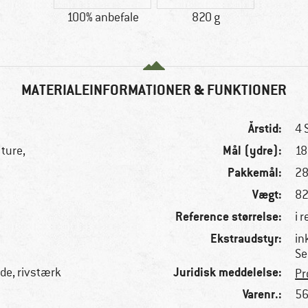
100% anbefale
820 g
MATERIALEINFORMATIONER & FUNKTIONER
Årstid:
4 
Mål (ydre):
 ture,
18
Pakkemål:
28
Vægt:
82
Reference størrelse:
i 
n
Ekstraudstyr:
in
Se
Juridisk meddelelse:
nde, rivstærk
Pr
Varenr.:
56