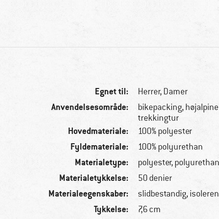
Egnet til:
Herrer,
Damer
Anvendelsesområde:
bikepacking, højalpine
trekkingtur
Hovedmateriale:
100% polyester
Fyldemateriale:
100% polyurethan
Materialetype:
polyester, polyuretha
Materialetykkelse:
50 denier
Materialeegenskaber:
slidbestandig, isolere
Tykkelse:
7,6 cm