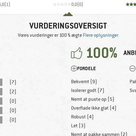
5,0
(
1
)
0,0
(
0
)
VURDERINGSOVERSIGT
Vores vurderinger er 100 % ægte
Flere oplysninger
100%
ANB
FORDELE
Bekvemt (9)
Pa
(7)
Isolerer godt (7)
Sv
(2)
Nemt at puste op (5)
(0)
Overflade ikke glat (4)
(0)
Robust (4)
(0)
Let (3)
Nemt at pakke sammen (2)