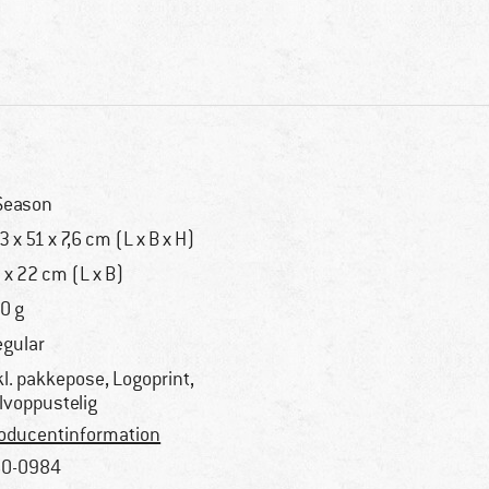
Season
3 x 51 x 7,6 cm (L x B x H)
 x 22 cm (L x B)
0 g
regular
kl. pakkepose, Logoprint,
lvoppustelig
oducentinformation
0-0984