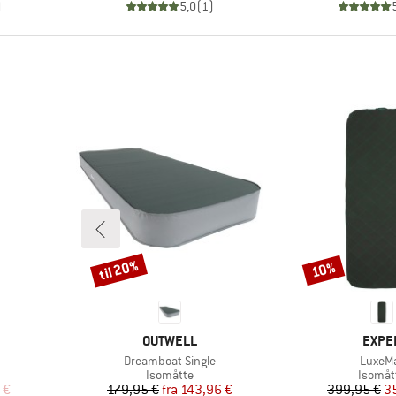
)
5,0
(
1
)
til 20%
10%
Rabat
Rabat
MÆRKE
MÆR
OUTWELL
EXPE
Artikel
Artikel
Dreamboat Single
LuxeM
ppe
Produktgruppe
Produk
Isomåtte
Isomåt
 pris
Pris
Nedsat pris
Pr
Ne
 €
179,95 €
fra
143,96 €
399,95 €
3