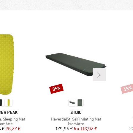
35%
15%
Rabat
Rabat
RKE
MÆRKE
ER PEAK
STOIC
Artikel
e. Sleeping Mat
HaverdalSt. Self Inflating Mat
roduktgruppe
Produktgruppe
somåtte
Isomåtte
Pris
Nedsat pris
Pris
Nedsat pris
5 €
26,77 €
179,95 €
fra
116,97 €
2