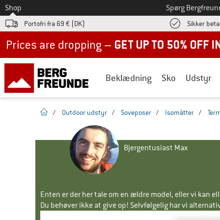
Til
Shop
Spørg Bergfreun
Portofri fra 69 € (DK)
Sikker beta
Up to 50% off now in our summer sale
Beklædning
Sko
Udstyr
Hjemmeside
/
Outdoor udstyr
/
Soveposer
/
Isomåtter
/
Ter
Bjergentusiast Max
Enten er der her tale om en ældre model, eller vi kan e
Du behøver ikke at give op! Selvfølgelig har vi alternative