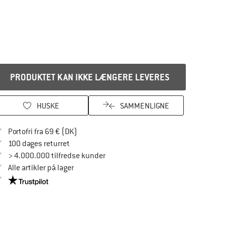
PRODUKTET KAN IKKE LÆNGERE LEVERES
HUSKE
SAMMENLIGNE
Find oplysninger om forsendelse her! Åbnes
Portofri fra 69 € (DK)
Gå til returretten her Åbnes i en infoboks
100 dages returret
> 4.000.000 tilfredse kunder
Alle artikler på lager
Vi er Trustpilot-certificeret - oplysningerne får du her