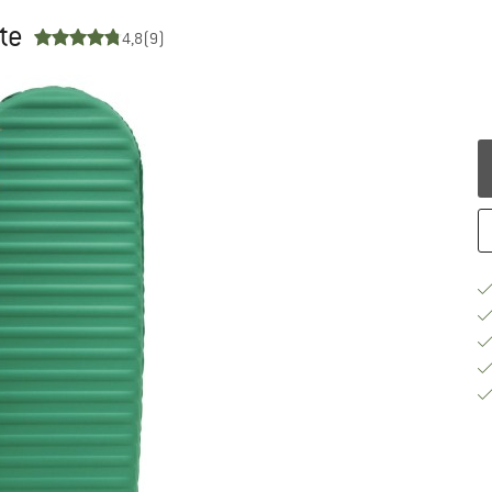
tte
4,8
(9)