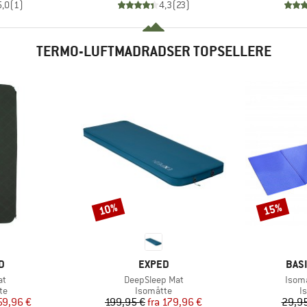
5,0
(
1
)
4,3
(
23
)
TERMO-LUFTMADRADSER TOPSELLERE
10%
15%
Rabat
Rabat
KE
MÆRKE
MÆR
D
EXPED
BAS
Artikel
Artike
at
DeepSleep Mat
Isoma
tgruppe
Produktgruppe
P
te
Isomåtte
I
is
dsat pris
Pris
Nedsat pris
59,96 €
199,95 €
fra
179,96 €
29,95