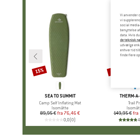
Vi anvender c
vi supplerend
social media-
benyttelse af
data. Hvis du
de teknisk nø
udvælge enkel
enhver tid ti
finde flere o
15%
15%
Rabat
Rabat
MÆRKE
SEA TO SUMMIT
MÆRKE
THERM-A
Artikel
Camp Self Inflating Mat
Artikel
Trail P
Produktgruppe
Isomåtte
Produk
Isomåt
89,95 €
fra
Pris
Nedsat pris
76,46 €
149,95 €
fra
Pr
Ne
0,0
(
0
)
4