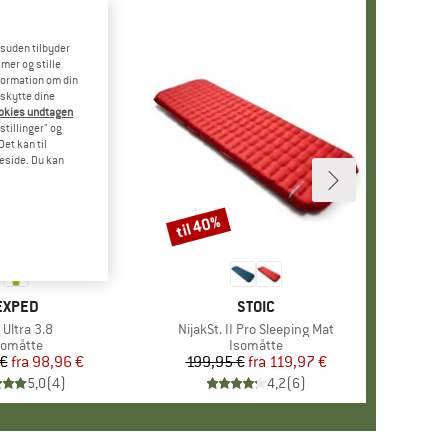
esuden tilbyder
mer og stille
formation om din
eskytte dine
ookies undtagen
stillinger" og
et kan til
meside. Du kan
til 40%
Rabat
MÆRKE
EXPED
MÆRKE
STOIC
ikel
 Ultra 3.8
Artikel
NijakSt. II Pro Sleeping Mat
roduktgruppe
somåtte
Produktgruppe
Isomåtte
 €
fra
Pris
Nedsat pris
98,96 €
199,95 €
fra
Pris
Nedsat pris
119,97 €
5,0
(
4
)
4,2
(
6
)