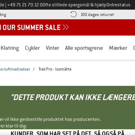
Ring til os på
de
|
+49 71 21 70 12 0
Ofte stillede spørgsmål & hjælp
Ordrestatus
Find betalingsoplysningerne her! Åbnes i en infoboks
Gå til retur
ling
100 dages returret
Klatring
Cykler
Vinter
Alle sportsgrene
Mærker
mo-luftmadradser
/
Trail Pro - Isomåtte
"DETTE PRODUKT KAN IKKE LÆNGERE
ller vil ikke genbestille produktet hos producenten.
r klar til dig:
KUNDER, SOM HAR SET PÅ DET, SÅ OGSÅ PÅ