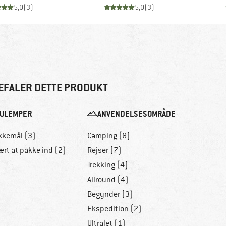
5,0
(
3
)
5,0
(
3
)
EFALER DETTE PRODUKT
ULEMPER
ANVENDELSESOMRÅDE
kkemål (3)
Camping (8)
ært at pakke ind (2)
Rejser (7)
Trekking (4)
Allround (4)
Begynder (3)
Ekspedition (2)
Ultralet (1)