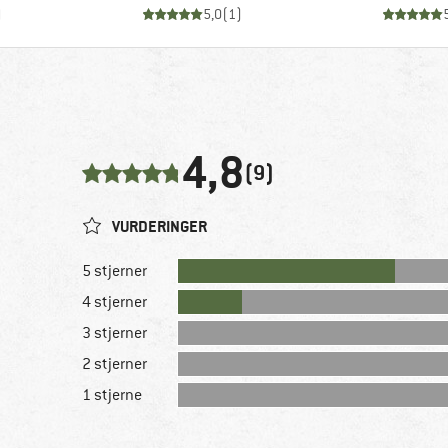
)
5,0
(
1
)
4,8
(9)
VURDERINGER
5 stjerner
4 stjerner
3 stjerner
2 stjerner
1 stjerne