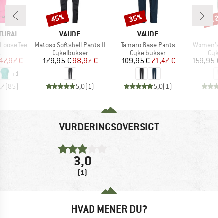
til
45%
35%
Rabat
Rabat
Raba
MÆRKE
MÆRKE
TURAL
VAUDE
VAUDE
Artikel
Artikel
Artikel
Loose Tee
Matoso Softshell Pants II
Tamaro Base Pants
Women's
ktgruppe
Produktgruppe
Produktgruppe
Pro
t
Cykelbukser
Cykelbukser
Cyk
is
dsat pris
Pris
Nedsat pris
Pris
Nedsat pris
47,97 €
179,95 €
98,97 €
109,95 €
71,47 €
159,95 
+
1
,7
(
85
)
5,0
(
1
)
5,0
(
1
)
VURDERINGSOVERSIGT
3,0
(1)
HVAD MENER DU?