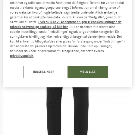
reklamer og stille social media-funktioner til rådighed. Derved får vores social
Cykelbukser
media-, reklame- og analysepartnere også information om din benyttelse af
vores website, hvoraf nogle befinder sig i tredjelande uden tilstrækkelige
3,0
(1)
garantier for at beskytte dine data. Hvis du klikker på "Vælg alle", giver du dit
samtykke til dette.
Hvis du ikke vil acceptere brugen af cookies undtagen de
teknisk nødvendige cookies, så klik her
. Du kan til enhver tid ændre dine
cookie-indstillinger under "Indstillinger" og udvælge enkelte kategorier. Dit
samtykke er frivilligt og ikke nødvendigt til brugen af denne hjemmeside. Det
kan til enhver tid tilbagekaldes eller gives for første gang under "Indstillinger" i
den nederste del på vores hjemmeside. Du kan finde flere oplysninger,
herunder risikoen for overførsler til tredjelande, om dette i vores
privatlivspolitik
.
INDSTILLINGER
VÆLG ALLE