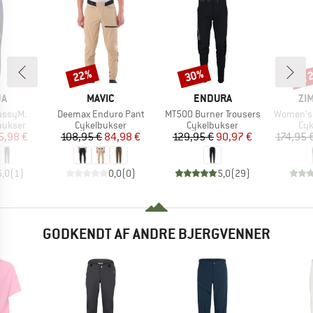
til
22%
30%
Rabat
Rabat
Raba
E
MÆRKE
MÆRKE
MÆ
JA
MAVIC
ENDURA
ZI
Artikel
Artikel
Artikel
ussyM.
Deemax Enduro Pant
MT500 Burner Trousers
Women's 
ppe
Produktgruppe
Produktgruppe
Pro
bukser
Cykelbukser
Cykelbukser
Cyk
is
dsat pris
Pris
Nedsat pris
Pris
Nedsat pris
5,98 €
108,95 €
84,98 €
129,95 €
90,97 €
174,95 
5,0
(
1
)
0,0
(
0
)
5,0
(
29
)
GODKENDT AF ANDRE BJERGVENNER