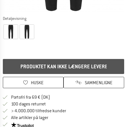
Detaljevisning
PRODUKTET KAN IKKE LÆNGERE LEVERES
HUSKE
SAMMENLIGNE
Find oplysninger om forsendelse her! Åb
Portofri fra 69 € (DK)
Gå til returretten her Åbnes i en infoboks
100 dages returret
> 4.000.000 tilfredse kunder
Alle artikler på lager
Vi er Trustpilot-certificeret - oplysningerne får du