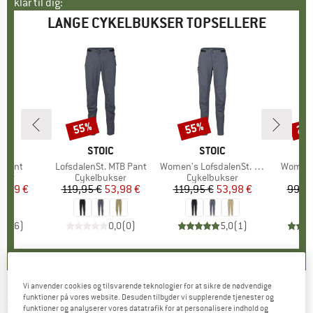
klar til dig:
LANGE CYKELBUKSER TOPSELLERE
55%
55%
20
Rabat
Rabat
Raba
E
NO
MÆRKE
STOIC
MÆRKE
STOIC
n Pant
Artikel
LofsdalenSt. MTB Pant
Artikel
Women's LofsdalenSt. MTB Pant
Artikel
Women's
gruppe
kser
Produktgruppe
Cykelbukser
Produktgruppe
Cykelbukser
Pr
Re
is
dsat pris
3,99 €
119,95 €
Pris
Nedsat pris
53,98 €
119,95 €
Pris
Nedsat pris
53,98 €
99,95
4,7
(
6
)
0,0
(
0
)
5,0
(
1
)
Vi anvender cookies og tilsvarende teknologier for at sikre de nødvendige
funktioner på vores website. Desuden tilbyder vi supplerende tjenester og
SUPER.NATURAL
-
Unstoppable Pants -
funktioner og analyserer vores datatrafik for at personalisere indhold og