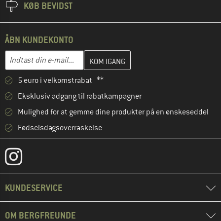
KØB BEVIDST
ÅBN KUNDEKONTO
Indtast din e-mailadresse her, og opret i næste trin din kundekon
E-mail-adresse
5 euro i velkomstrabat **
Eksklusiv adgang til rabatkampagner
Mulighed for at gemme dine produkter på en ønskeseddel
Fødselsdagsoverraskelse
KUNDESERVICE
OM BERGFREUNDE