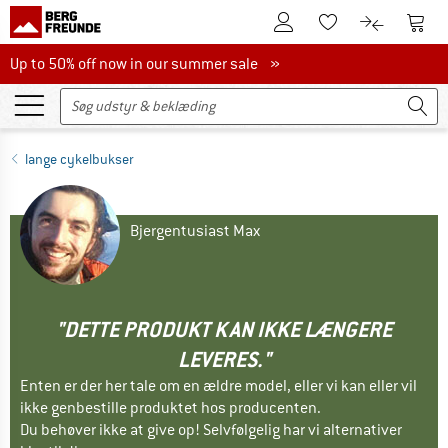
Til kundekontoen
Til 
Til huskesedlen.
Til produk
Up to 50% off now in our summer sale
Up to 50% off now in our summer sale »
lange cykelbukser
Bjergentusiast Max
"DETTE PRODUKT KAN IKKE LÆNGERE
LEVERES."
Enten er der her tale om en ældre model, eller vi kan eller vil
ikke genbestille produktet hos producenten.
Du behøver ikke at give op! Selvfølgelig har vi alternativer