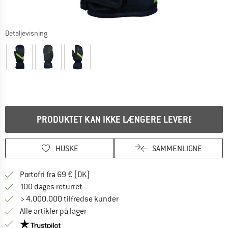
Detaljevisning
PRODUKTET KAN IKKE LÆNGERE LEVERES
HUSKE
SAMMENLIGNE
Find oplysninger om forsendelse her! Åb
Portofri fra 69 € (DK)
Gå til returretten her Åbnes i en infoboks
100 dages returret
> 4.000.000 tilfredse kunder
Alle artikler på lager
Vi er Trustpilot-certificeret - oplysningerne får du