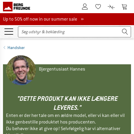
Til kundekontoen
Til 
Til huskesedlen.
Til produk
Up to 50% off now in our summer sale
Up to 50% off now in our summer sale »
Handsker
Bjergentusiast Hannes
"DETTE PRODUKT KAN IKKE LÆNGERE
LEVERES."
Enten er der her tale om en ældre model, eller vi kan eller vil
ikke genbestille produktet hos producenten.
Du behøver ikke at give op! Selvfølgelig har vi alternativer