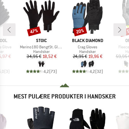
til
47%
20%
Rabat
Rabat
Raba
MÆRKE
MÆRKE
M
OOL
STOIC
BLACK DIAMOND
O
Artikel
Artikel
Artikel
e Glove
Merino180 BengtSt. Glove
Crag Gloves
Fleece
tgruppe
Produktgruppe
Produktgruppe
Pr
er
Handsker
Handsker
H
is
dsat pris
Pris
Nedsat pris
Pris
Nedsat pris
6,97 €
34,95 €
18,52 €
24,95 €
19,96 €
59,95 
5,0
(
3
)
4,2
(
73
)
4,2
(
32
)
MEST PULÆRE PRODUKTER I HANDSKER