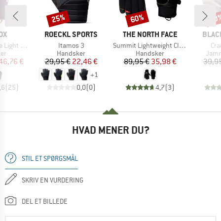
25%
60%
20
Rabat
Rabat
Raba
E
MÆRKE
MÆRKE
MÆR
OX
ROECKL SPORTS
THE NORTH FACE
BLAC
Artikel
Artikel
Arti
ght Glove
Itamos 3
Summit Lightweight Climb Glove
Cra
tgruppe
Produktgruppe
Produktgruppe
Prod
er
Handsker
Handsker
Jam
is
dsat pris
Pris
Nedsat pris
Pris
Nedsat pris
46,76 €
29,95 €
22,46 €
89,95 €
35,98 €
39,9
+
1
,6
(
25
)
0,0
(
0
)
4,7
(
3
)
HVAD MENER DU?
STIL ET SPØRGSMÅL
SKRIV EN VURDERING
DEL ET BILLEDE