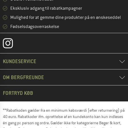
Eksklusiv adgang til rabatkampagner
Mulighed for at gemme dine produkter på en ønskeseddel
Fødselsdagsoverraskelse
KUNDESERVICE
OM BERGFREUNDE
FORTRYD KØB
**Rabatkoden gælder fra en minimum købsværdi (efter returnering) på
40 euro. Rabatkoder ifm. oprettelse af en kundekonto kan kun indløses
én gang pr. person og ordre. Gælder ikke for kategorierne Bøger & kort,