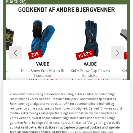
klar til dig:
GODKENDT AF ANDRE BJERGVENNER
til 22%
20%
25
Rabat
Rabat
Raba
E
ER
MÆRKE
VAUDE
MÆRKE
VAUDE
 Glove
Artikel
Kid's Snow Cup Mitten III
Artikel
Kid's Snow Cup Gloves
Artikel
Kid's 
tgruppe
er
Produktgruppe
Handsker
Produktgruppe
Handsker
P
H
is
dsat pris
,96 €
37,95 €
Pris
Nedsat pris
30,36 €
42,95 €
fra
Pris
Nedsat pris
33,50 €
19,9
Vi anvender cookies og tilsvarende teknologier for at sikre de nødvendige
5,0
(
1
)
5,0
(
5
)
5,0
(
2
)
funktioner på vores website. Desuden tilbyder vi supplerende tjenester og
funktioner og analyserer vores datatrafik for at personalisere indhold og
reklamer og stille social media-funktioner til rådighed. Derved får vores social
media-, reklame- og analysepartnere også information om din benyttelse af
vores website, hvoraf nogle befinder sig i tredjelande uden tilstrækkelige
garantier for at beskytte dine data. Hvis du klikker på "Vælg alle", giver du dit
SNOWLIFE
-
samtykke til dette.
Hvis du ikke vil acceptere brugen af cookies undtagen de
Junior Orion DT Mitten -
teknisk nødvendige cookies, så klik her
. Du kan til enhver tid ændre dine