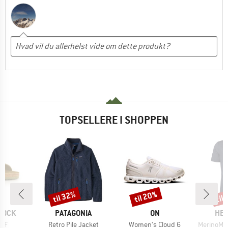
TOPSELLERE I SHOPPEN
til 32%
til 20%
til
Rabat
Rabat
Raba
MÆRKE
MÆRKE
MÆ
TOCK
PATAGONIA
ON
HEB
Artikel
Artikel
Artikel
 BF
Retro Pile Jacket
Women's Cloud 6
MerinoMix150 Pi