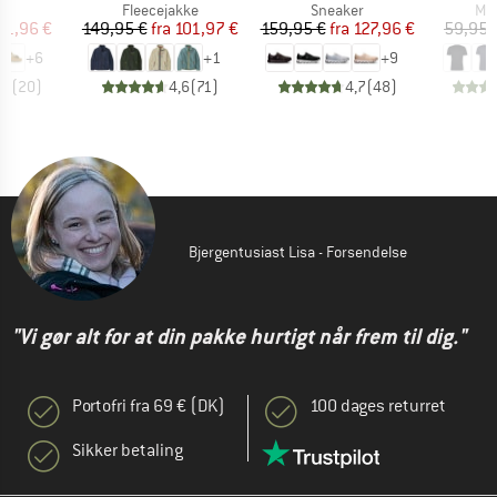
tgruppe
Produktgruppe
Produktgruppe
Pro
er
Fleecejakke
Sneaker
Mer
is
dsat pris
Pris
Nedsat pris
Pris
Nedsat pris
71,96 €
149,95 €
fra
101,97 €
159,95 €
fra
127,96 €
59,95 
+
6
+
1
+
9
,8
(
20
)
4,6
(
71
)
4,7
(
48
)
Bjergentusiast Lisa - Forsendelse
"Vi gør alt for at din pakke hurtigt når frem til dig."
Portofri fra 69 € (DK)
100 dages returret
Sikker betaling