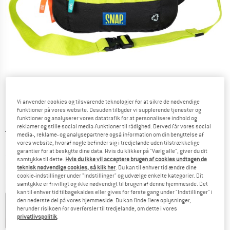
Vi anvender cookies og tilsvarende teknologier for at sikre de nødvendige
funktioner på vores website. Desuden tilbyder vi supplerende tjenester og
funktioner og analyserer vores datatrafik for at personalisere indhold og
reklamer og stille social media-funktioner til rådighed. Derved får vores social
Original pris :
Pris:
54,95
€
media-, reklame- og analysepartnere også information om din benyttelse af
38,47
€
vores website, hvoraf nogle befinder sig i tredjelande uden tilstrækkelige
inkl. moms.
garantier for at beskytte dine data. Hvis du klikker på "Vælg alle", giver du dit
~
KR
287,59
samtykke til dette.
Hvis du ikke vil acceptere brugen af cookies undtagen de
Oplysninger om forsendelsesomkostninge
plus Forsendelsesomkostninger
teknisk nødvendige cookies, så klik her
. Du kan til enhver tid ændre dine
cookie-indstillinger under "Indstillinger" og udvælge enkelte kategorier. Dit
samtykke er frivilligt og ikke nødvendigt til brugen af denne hjemmeside. Det
Farve:
Black
kan til enhver tid tilbagekaldes eller gives for første gang under "Indstillinger" i
den nederste del på vores hjemmeside. Du kan finde flere oplysninger,
herunder risikoen for overførsler til tredjelande, om dette i vores
privatlivspolitik
.
25%
30%