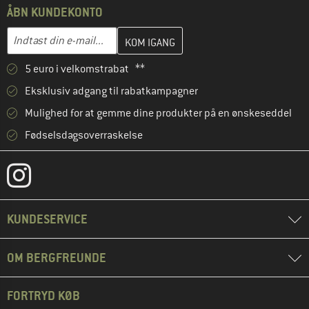
ÅBN KUNDEKONTO
Indtast din e-mailadresse her, og opret i næste trin din kundekon
E-mail-adresse
5 euro i velkomstrabat **
Eksklusiv adgang til rabatkampagner
Mulighed for at gemme dine produkter på en ønskeseddel
Fødselsdagsoverraskelse
KUNDESERVICE
OM BERGFREUNDE
FORTRYD KØB