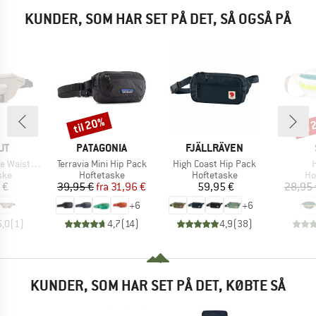
KUNDER, SOM HAR SET PÅ DET, SÅ OGSÅ PÅ
til 20%
til
Rabat
Raba
E
MÆRKE
MÆRKE
UT
PATAGONIA
FJÄLLRÄVEN
Artikel
Artikel
A
Waistpack
Terravia Mini Hip Pack
High Coast Hip Pack
H
gruppe
Produktgruppe
Produktgruppe
Pr
ske
Hoftetaske
Hoftetaske
Ho
is
Pris
Nedsat pris
Pris
 €
39,95 €
fra
31,96 €
59,95 €
28,95 
+
6
+
6
5,0
(
1
)
4,7
(
14
)
4,9
(
38
)
KUNDER, SOM HAR SET PÅ DET, KØBTE SÅ