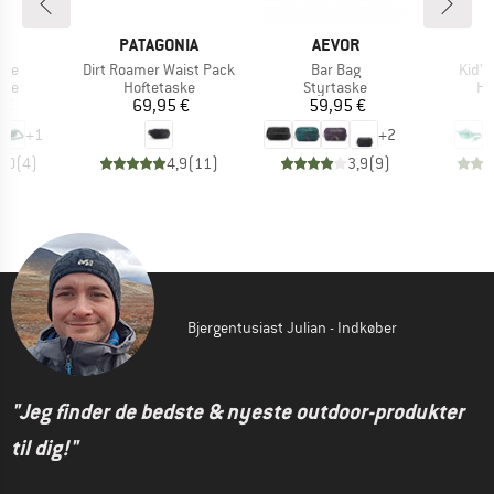
KE
MÆRKE
MÆRKE
M
E
PATAGONIA
AEVOR
D
Artikel
Artikel
Artike
ove
Dirt Roamer Waist Pack
Bar Bag
Kid's
gruppe
Produktgruppe
Produktgruppe
Pr
ske
Hoftetaske
Styrtaske
Ho
is
Pris
Pris
 €
69,95 €
59,95 €
+
1
+
2
5,0
(
4
)
4,9
(
11
)
3,9
(
9
)
Bjergentusiast Julian - Indkøber
"Jeg finder de bedste & nyeste outdoor-produkter
til dig!"