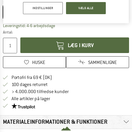
Størrelse:
3,8 l
INDSTILLINGER
VÆLG ALLE
3,8 l
Linket åbnes i en infoboks og indeholder he
Leveringstid: 4-6 arbejdsdage
Antal:
LÆG I KURV
HUSKE
SAMMENLIGNE
Find oplysninger om forsendelse her! Åb
Portofri fra 69 € (DK)
Gå til returretten her Åbnes i en infoboks
100 dages returret
> 4.000.000 tilfredse kunder
Alle artikler på lager
Vi er Trustpilot-certificeret - oplysningerne får du
MATERIALEINFORMATIONER & FUNKTIONER