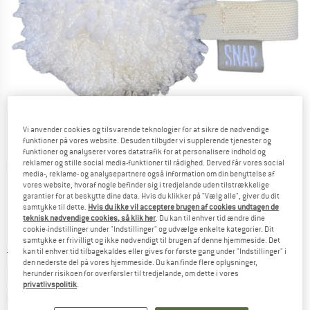
Vi anvender cookies og tilsvarende teknologier for at sikre de nødvendige
funktioner på vores website. Desuden tilbyder vi supplerende tjenester og
funktioner og analyserer vores datatrafik for at personalisere indhold og
reklamer og stille social media-funktioner til rådighed. Derved får vores social
Detaljevisning
media-, reklame- og analysepartnere også information om din benyttelse af
vores website, hvoraf nogle befinder sig i tredjelande uden tilstrækkelige
garantier for at beskytte dine data. Hvis du klikker på "Vælg alle", giver du dit
samtykke til dette.
Hvis du ikke vil acceptere brugen af cookies undtagen de
teknisk nødvendige cookies, så klik her
. Du kan til enhver tid ændre dine
cookie-indstillinger under "Indstillinger" og udvælge enkelte kategorier. Dit
samtykke er frivilligt og ikke nødvendigt til brugen af denne hjemmeside. Det
Original pris :
Pris:
8,00
€
kan til enhver tid tilbagekaldes eller gives for første gang under "Indstillinger" i
den nederste del på vores hjemmeside. Du kan finde flere oplysninger,
7,20
€
inkl. moms.
herunder risikoen for overførsler til tredjelande, om dette i vores
~
KR
53,82
privatlivspolitik
.
Oplysninger om forsendelsesomkostninge
plus Forsendelsesomkostninger