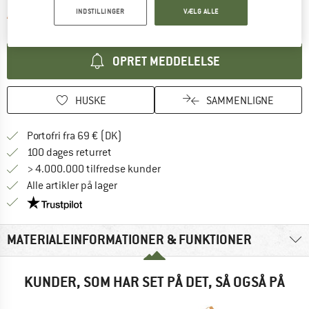
INDSTILLINGER
VÆLG ALLE
Linket åbnes i en infoboks og indeholder 
Artiklen er p.t. desværre udsolgt
OPRET MEDDELELSE
HUSKE
SAMMENLIGNE
Find oplysninger om forsendelse her! Åb
Portofri fra 69 € (DK)
Gå til returretten her Åbnes i en infoboks
100 dages returret
> 4.000.000 tilfredse kunder
Alle artikler på lager
Vi er Trustpilot-certificeret - oplysningerne får du
MATERIALEINFORMATIONER & FUNKTIONER
KUNDER, SOM HAR SET PÅ DET, SÅ OGSÅ PÅ