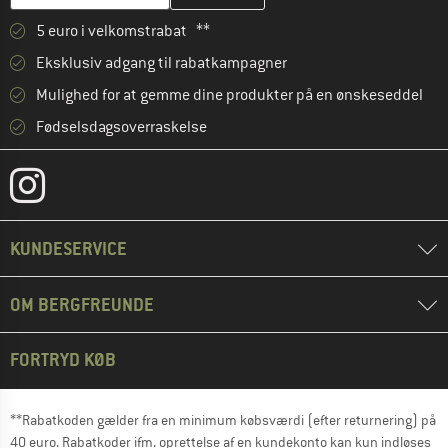
5 euro i velkomstrabat **
Eksklusiv adgang til rabatkampagner
Mulighed for at gemme dine produkter på en ønskeseddel
Fødselsdagsoverraskelse
KUNDESERVICE
OM BERGFREUNDE
FORTRYD KØB
**Rabatkoden gælder fra en minimum købsværdi (efter returnering) på
40 euro. Rabatkoder ifm. oprettelse af en kundekonto kan kun indløses