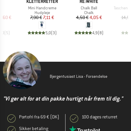
KE
MÆRKE
MÆRKE
P
KLETTERRETTER
RE:WHITE
O
Artikel
Artikel
Artikel
hy
Mini Handcreme
Chalk Ball
Taschenmesse
uktgruppe
Produktgruppe
Produktgruppe
Hudpleje
Chalk
is
dsat pris
Pris
Nedsat pris
Pris
Nedsat pris
3,60 €
7,90 €
7,11 €
4,50 €
4,05 €
14,9
5,0
(
5
)
5,0
(
3
)
4,9
(
8
)
Bjergentusiast Lisa - Forsendelse
"Vi gør alt for at din pakke hurtigt når frem til dig."
Portofri fra 69 € (DK)
100 dages returret
Sikker betaling