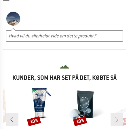
KUNDER, SOM HAR SET PÅ DET, KØBTE SÅ
10%
10%
15
Rabat
Rabat
Raba