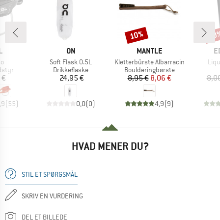
10%
10
Rabat
Raba
KE
MÆRKE
MÆRKE
M
L
ON
MANTLE
E
Artikel
Artikel
Artik
so
Soft Flask 0.5L
Kletterbürste Albarracin
Liqu
ruppe
Produktgruppe
Produktgruppe
dstyr
Drikkeflaske
Boulderingbørste
is
Pris
Pris
Nedsat pris
 €
24,95 €
8,95 €
8,06 €
8,0
,9
(
55
)
0,0
(
0
)
4,9
(
9
)
HVAD MENER DU?
STIL ET SPØRGSMÅL
SKRIV EN VURDERING
DEL ET BILLEDE